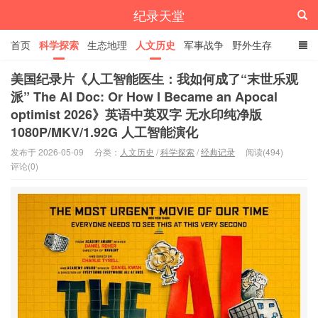
纪录天堂
首页
科学探索
生态地理
人文历史
军事战争
野外生存
经典纪录
4K纪录片
精品资源
美国纪录片《人工智能医生：我如何成了“末世乐观
派” The AI Doc: Or How I Became an Apocal
optimist 2026》英语中英双字 无水印纯净版
1080P/MKV/1.92G 人工智能演化
发布于 2026-05-09
分类：
人文历史
/
科学探索
/
经典记录
阅读(494)
评论(0)