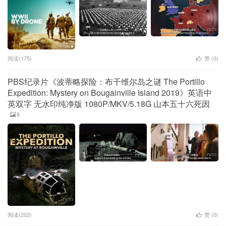
阅读(175)
赞 (
0
)
PBS纪录片《波蒂略探险：布干维尔岛之谜 The Portillo
Expedition: Mystery on Bougainville Island 2019》英语中
英双字 无水印纯净版 1080P/MKV/5.18G 山本五十六死因
8
阅读(202)
赞 (
0
)