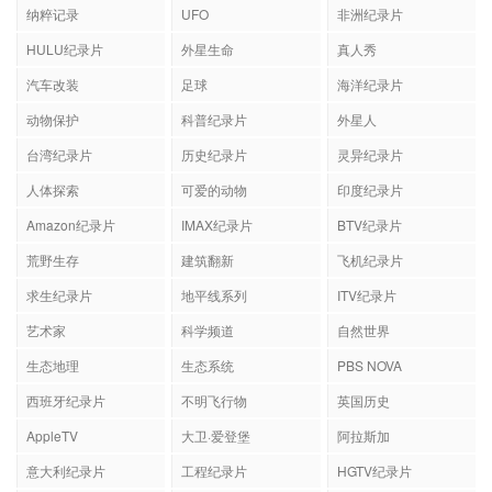
纳粹记录
UFO
非洲纪录片
HULU纪录片
外星生命
真人秀
汽车改装
足球
海洋纪录片
动物保护
科普纪录片
外星人
台湾纪录片
历史纪录片
灵异纪录片
人体探索
可爱的动物
印度纪录片
Amazon纪录片
IMAX纪录片
BTV纪录片
荒野生存
建筑翻新
飞机纪录片
求生纪录片
地平线系列
ITV纪录片
艺术家
科学频道
自然世界
生态地理
生态系统
PBS NOVA
西班牙纪录片
不明飞行物
英国历史
AppleTV
大卫·爱登堡
阿拉斯加
意大利纪录片
工程纪录片
HGTV纪录片