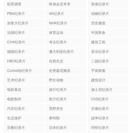
犯罪调查
终身会员专享
美食纪录片
PBS纪录片
4K纪录片
动物纪录片
加拿大纪录片
NHK纪录片
历史频道
法国纪录片
体育运动
中国美食
CH4纪录片
考古纪录片
建筑工程
德国纪录片
澳大利亚纪录片
音乐纪录片
HBO纪录片
自然生态
二战纪录片
Curiosity纪录片
史密森尼频道
宇宙探索
艺术纪录片
野生动物
建筑设计
电影幕后
旅行纪录片
迪士尼纪录片
电影制作
医疗纪录片
Ch5纪录片
汽车纪录片
荒野求生
灾难纪录片
生态保护
希特勒
战争纪录片
宗教纪录片
日本纪录片
同性纪录片