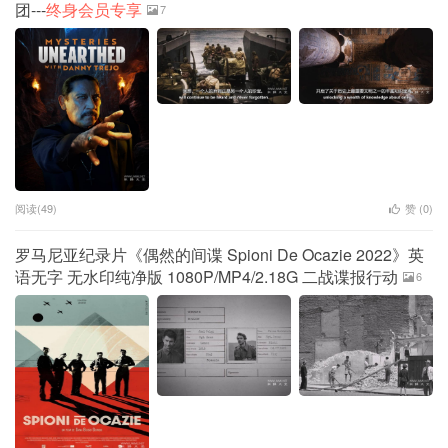
团---
终身会员专享
7
阅读(49)
赞 (
0
)
罗马尼亚纪录片《偶然的间谍 Spioni De Ocazie 2022》英
语无字 无水印纯净版 1080P/MP4/2.18G 二战谍报行动
6