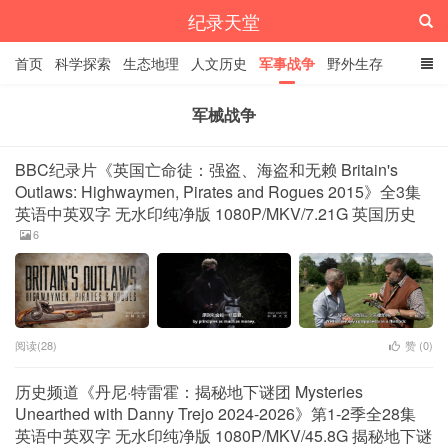
纪录天堂
首页
科学探索
生态地理
人文历史
军事战争
野外生存
经典纪录
4K纪录片
精品资源
军械战争
BBC纪录片《英国亡命徒：强盗、海盗和无赖 Britain's
Outlaws: Highwaymen, Pirates and Rogues 2015》全3集
英语中英双字 无水印纯净版 1080P/MKV/7.21G 英国历史
6
阅读(28)
赞 (
0
)
历史频道《丹尼·特雷霍：揭秘地下谜团 Mysteries
Unearthed with Danny Trejo 2024-2026》第1-2季全28集
英语中英双字 无水印纯净版 1080P/MKV/45.8G 揭秘地下谜