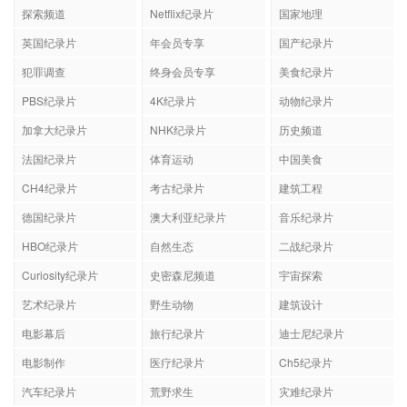
探索频道
Netflix纪录片
国家地理
英国纪录片
年会员专享
国产纪录片
犯罪调查
终身会员专享
美食纪录片
PBS纪录片
4K纪录片
动物纪录片
加拿大纪录片
NHK纪录片
历史频道
法国纪录片
体育运动
中国美食
CH4纪录片
考古纪录片
建筑工程
德国纪录片
澳大利亚纪录片
音乐纪录片
HBO纪录片
自然生态
二战纪录片
Curiosity纪录片
史密森尼频道
宇宙探索
艺术纪录片
野生动物
建筑设计
电影幕后
旅行纪录片
迪士尼纪录片
电影制作
医疗纪录片
Ch5纪录片
汽车纪录片
荒野求生
灾难纪录片