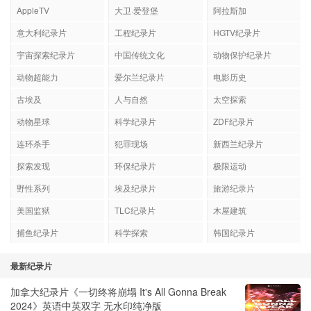
AppleTV
大卫·爱登堡
阿拉斯加
意大利纪录片
工程纪录片
HGTV纪录片
宇宙探索纪录片
中国传统文化
动物保护纪录片
动物超能力
爱尔兰纪录片
电影历史
古埃及
人与自然
太空探索
动物星球
科学纪录片
ZDF纪录片
连环杀手
犯罪现场
新西兰纪录片
探索发现
环保纪录片
极限运动
野性系列
埃及纪录片
旅游纪录片
美国监狱
TLC纪录片
木屋建筑
捕鱼纪录片
科学探索
韩国纪录片
最新纪录片
加拿大纪录片《一切终将崩塌 It's All Gonna Break
2024》英语中英双字 无水印纯净版