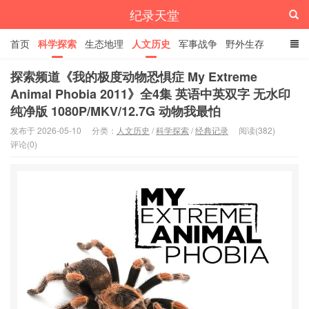
纪录天堂
首页
科学探索
生态地理
人文历史
军事战争
野外生存
经典纪录
4K纪录片
精品资源
探索频道《我的极度动物恐惧症 My Extreme
Animal Phobia 2011》全4集 英语中英双字 无水印
纯净版 1080P/MKV/12.7G 动物我最怕
发布于 2026-05-10
分类：
人文历史
/
科学探索
/
经典记录
阅读(382)
评论(0)