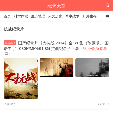
纪录天堂
首页
科学探索
生态地理
人文历史
军事战争
野外生存
经典纪录
4K纪录片
精品资源
抗战纪录片
国产纪录片《大抗战 2014》全128集（珍藏版） 国
军械战争
语中字 1080P/MP4/91.8G 抗战纪录片下载---
终身会员专享
7
阅读(4478)
赞 (
0
)