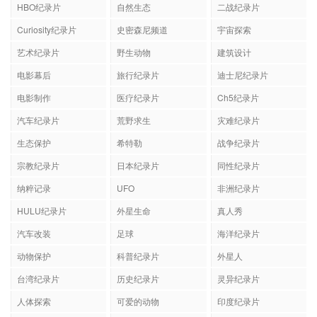
HBO纪录片
自然生态
二战纪录片
Curiosity纪录片
史密森尼频道
宇宙探索
艺术纪录片
野生动物
建筑设计
电影幕后
旅行纪录片
迪士尼纪录片
电影制作
医疗纪录片
Ch5纪录片
汽车纪录片
荒野求生
灾难纪录片
生态保护
希特勒
战争纪录片
宗教纪录片
日本纪录片
同性纪录片
纳粹记录
UFO
非洲纪录片
HULU纪录片
外星生命
真人秀
汽车改装
足球
海洋纪录片
动物保护
科普纪录片
外星人
台湾纪录片
历史纪录片
灵异纪录片
人体探索
可爱的动物
印度纪录片