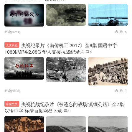
阅读(4281)
赞 (
4
)
央视纪录片《南侨机工 2017》全6集 国语中字
人文历史
1080i/MP4/2.88G 华人支援抗战纪录片
5
阅读(4595)
赞 (
2
)
央视抗战纪录片《被遗忘的战场:滇缅公路》全7集
军械战争
汉语中字 标清百度网盘下载
5