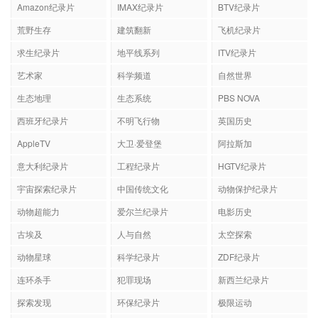
Amazon纪录片
IMAX纪录片
BTV纪录片
荒野生存
建筑翻新
飞机纪录片
求生纪录片
地平线系列
ITV纪录片
艺术家
科学频道
自然世界
生态地理
生态系统
PBS NOVA
西班牙纪录片
不明飞行物
英国历史
AppleTV
大卫·爱登堡
阿拉斯加
意大利纪录片
工程纪录片
HGTV纪录片
宇宙探索纪录片
中国传统文化
动物保护纪录片
动物超能力
爱尔兰纪录片
电影历史
古埃及
人与自然
太空探索
动物星球
科学纪录片
ZDF纪录片
连环杀手
犯罪现场
新西兰纪录片
探索发现
环保纪录片
极限运动