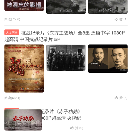
阅读(7538)
赞 (
1
)
抗战纪录片《东方主战场》全8集 汉语中字 1080P
人文历史
超高清 中国抗战纪录片
4
阅读(6331)
赞 (
3
)
华侨抗战纪录片《赤子功勋》
人文历史
全8集 汉语中字 1080P超高清 央视纪
录片
1
阅读(5281)
赞 (
0
)