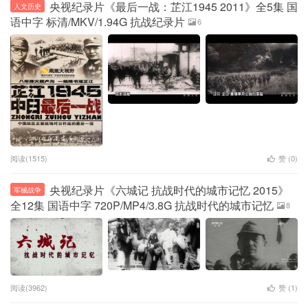
央视纪录片《最后一战：芷江1945 2011》全5集 国
人文历史
语中字 标清/MKV/1.94G 抗战纪录片
6
阅读(1515)
赞 (
0
)
央视纪录片《六城记 抗战时代的城市记忆 2015》
军械战争
全12集 国语中字 720P/MP4/3.8G 抗战时代的城市记忆
8
阅读(3962)
赞 (
1
)