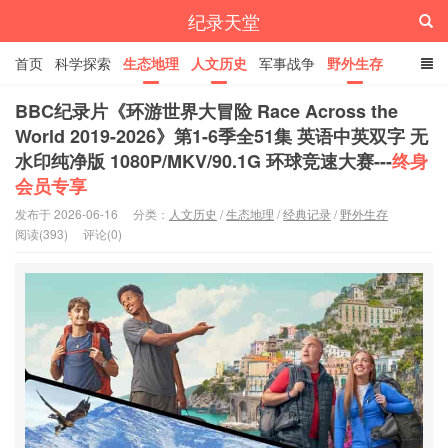
纪录天堂
首页
科学探索
生态地理
人文历史
军事战争
野外生存
经典纪录
4K纪录片
精品资源
BBC纪录片《环游世界大冒险 Race Across the
World 2019-2026》第1-6季全51集 英语中英双字 无
水印纯净版 1080P/MKV/90.1G 环球竞速大赛---
终身
会员专享
发布于 2026-06-16
分类：
人文历史
/
生态地理
/
经典记录
/
野外生存
阅读(393)
评论(0)