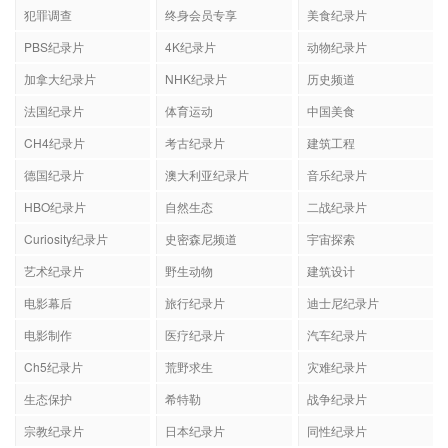
犯罪调查
终身会员专享
美食纪录片
PBS纪录片
4K纪录片
动物纪录片
加拿大纪录片
NHK纪录片
历史频道
法国纪录片
体育运动
中国美食
CH4纪录片
考古纪录片
建筑工程
德国纪录片
澳大利亚纪录片
音乐纪录片
HBO纪录片
自然生态
二战纪录片
Curiosity纪录片
史密森尼频道
宇宙探索
艺术纪录片
野生动物
建筑设计
电影幕后
旅行纪录片
迪士尼纪录片
电影制作
医疗纪录片
汽车纪录片
Ch5纪录片
荒野求生
灾难纪录片
生态保护
希特勒
战争纪录片
宗教纪录片
日本纪录片
同性纪录片