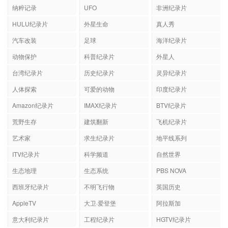
纳粹记录
UFO
非洲纪录片
HULU纪录片
外星生命
真人秀
汽车改装
足球
海洋纪录片
动物保护
科普纪录片
外星人
台湾纪录片
历史纪录片
灵异纪录片
人体探索
可爱的动物
印度纪录片
Amazon纪录片
IMAX纪录片
BTV纪录片
荒野生存
建筑翻新
飞机纪录片
艺术家
求生纪录片
地平线系列
ITV纪录片
科学频道
自然世界
生态地理
生态系统
PBS NOVA
西班牙纪录片
不明飞行物
英国历史
AppleTV
大卫·爱登堡
阿拉斯加
意大利纪录片
工程纪录片
HGTV纪录片