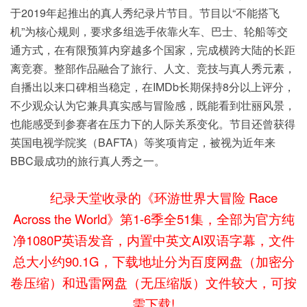
于2019年起推出的真人秀纪录片节目。节目以“不能搭飞
机”为核心规则，要求多组选手依靠火车、巴士、轮船等交
通方式，在有限预算内穿越多个国家，完成横跨大陆的长距
离竞赛。整部作品融合了旅行、人文、竞技与真人秀元素，
自播出以来口碑相当稳定，在IMDb长期保持8分以上评分，
不少观众认为它兼具真实感与冒险感，既能看到壮丽风景，
也能感受到参赛者在压力下的人际关系变化。节目还曾获得
英国电视学院奖（BAFTA）等奖项肯定，被视为近年来
BBC最成功的旅行真人秀之一。
纪录天堂收录的《环游世界大冒险 Race
Across the World》第1-6季全51集，全部为官方纯
净1080P英语发音，内置中英文AI双语字幕，文件
总大小约90.1G，下载地址分为百度网盘（加密分
卷压缩）和迅雷网盘（无压缩版）文件较大，可按
需下载!