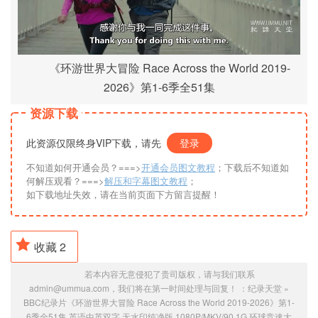
《环游世界大冒险 Race Across the World 2019-
2026》第1-6季全51集
资源下载
此资源仅限终身VIP下载，请先
登录
不知道如何开通会员？===>
开通会员图文教程
；下载后不知道如
何解压观看？===>
解压和字幕图文教程
；
如下载地址失效，请在当前页面下方留言提醒！
收藏
2
若本内容无意侵犯了贵司版权，请与我们联系
admin@ummua.com，我们将在第一时间处理与回复！ ：
纪录天堂
»
BBC纪录片《环游世界大冒险 Race Across the World 2019-2026》第1-
6季全51集 英语中英双字 无水印纯净版 1080P/MKV/90.1G 环球竞速大