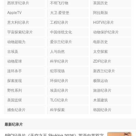
西班牙纪录片
不明飞行物
英国历史
AppleTV
大卫·爱登堡
阿拉斯加
意大利纪录片
工程纪录片
HGTV纪录片
宇宙探索纪录片
中国传统文化
动物保护纪录片
动物超能力
爱尔兰纪录片
电影历史
古埃及
人与自然
太空探索
动物星球
科学纪录片
ZDF纪录片
连环杀手
犯罪现场
新西兰纪录片
探索发现
环保纪录片
极限运动
野性系列
埃及纪录片
旅游纪录片
美国监狱
TLC纪录片
木屋建筑
捕鱼纪录片
科学探索
韩国纪录片
最新纪录片
ABC纪录片《天空之王 Skyking 2026》英语中英双字