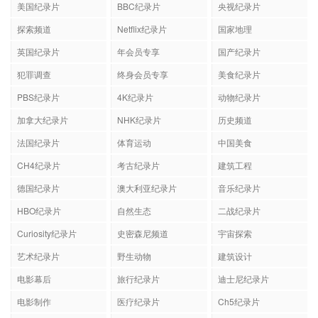
美国纪录片
BBC纪录片
央视纪录片
探索频道
Netflix纪录片
国家地理
英国纪录片
年会员专享
国产纪录片
犯罪调查
终身会员专享
美食纪录片
PBS纪录片
4K纪录片
动物纪录片
加拿大纪录片
NHK纪录片
历史频道
法国纪录片
体育运动
中国美食
CH4纪录片
考古纪录片
建筑工程
德国纪录片
澳大利亚纪录片
音乐纪录片
HBO纪录片
自然生态
二战纪录片
Curiosity纪录片
史密森尼频道
宇宙探索
艺术纪录片
野生动物
建筑设计
电影幕后
旅行纪录片
迪士尼纪录片
电影制作
医疗纪录片
Ch5纪录片