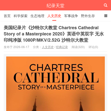
纪录天堂
首页
科学探索
生态地理
人文历史
军事战争
野外生存
经典纪录
4K纪录片
精品资源
美国纪录片《沙特尔大教堂 Chartres Cathedral
Story of a Masterpiece 2020》英语中英双字 无水
印纯净版 1080P/MKV/2.52G 沙特尔大教堂
发布于 2026-06-17
分类：
人文历史
/
经典记录
阅读(320)
评论(0)