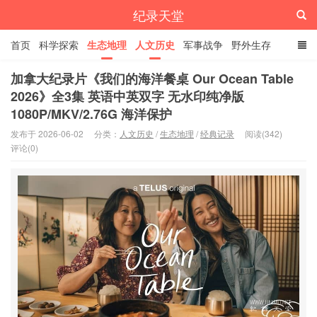
纪录天堂
首页
科学探索
生态地理
人文历史
军事战争
野外生存
经典纪录
4K纪录片
精品资源
加拿大纪录片《我们的海洋餐桌 Our Ocean Table
2026》全3集 英语中英双字 无水印纯净版
1080P/MKV/2.76G 海洋保护
发布于 2026-06-02
分类：
人文历史
/
生态地理
/
经典记录
阅读(342)
评论(0)