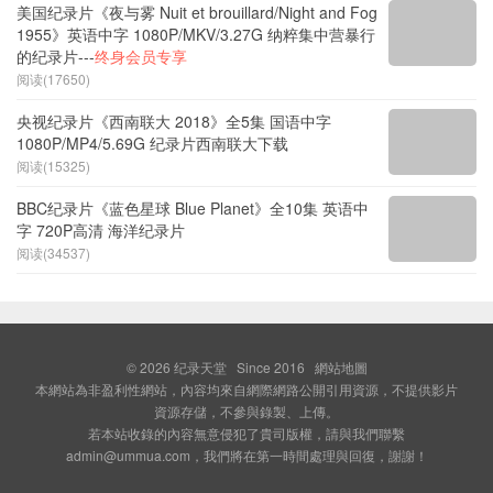
美国纪录片《夜与雾 Nuit et brouillard/Night and Fog
1955》英语中字 1080P/MKV/3.27G 纳粹集中营暴行
的纪录片---
终身会员专享
阅读(17650)
央视纪录片《西南联大 2018》全5集 国语中字
1080P/MP4/5.69G 纪录片西南联大下载
阅读(15325)
BBC纪录片《蓝色星球 Blue Planet》全10集 英语中
字 720P高清 海洋纪录片
阅读(34537)
© 2026
纪录天堂
Since 2016
網站地圖
本網站為非盈利性網站，內容均來自網際網路公開引用資源，不提供影片
資源存儲，不參與錄製、上傳。
若本站收錄的內容無意侵犯了貴司版權，請與我們聯繫
admin@ummua.com，我們將在第一時間處理與回復，謝謝！