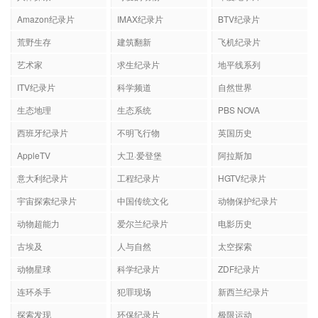
Amazon纪录片
IMAX纪录片
BTV纪录片
荒野生存
建筑翻新
飞机纪录片
艺术家
求生纪录片
地平线系列
ITV纪录片
科学频道
自然世界
生态地理
生态系统
PBS NOVA
西班牙纪录片
不明飞行物
英国历史
AppleTV
大卫·爱登堡
阿拉斯加
意大利纪录片
工程纪录片
HGTV纪录片
宇宙探索纪录片
中国传统文化
动物保护纪录片
动物超能力
爱尔兰纪录片
电影历史
古埃及
人与自然
太空探索
动物星球
科学纪录片
ZDF纪录片
连环杀手
犯罪现场
新西兰纪录片
探索发现
环保纪录片
极限运动