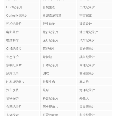
HBO纪录片
自然生态
二战纪录片
Curiosity纪录片
史密森尼频道
宇宙探索
艺术纪录片
野生动物
建筑设计
电影幕后
旅行纪录片
迪士尼纪录片
电影制作
医疗纪录片
汽车纪录片
Ch5纪录片
荒野求生
灾难纪录片
生态保护
希特勒
战争纪录片
宗教纪录片
日本纪录片
同性纪录片
纳粹记录
UFO
非洲纪录片
HULU纪录片
外星生命
真人秀
汽车改装
足球
海洋纪录片
动物保护
科普纪录片
外星人
台湾纪录片
历史纪录片
灵异纪录片
人体探索
可爱的动物
印度纪录片