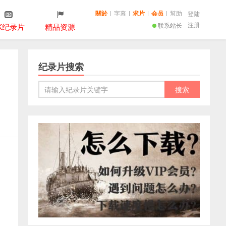
關於
|
字幕
|
求片
|
会员
|
幫助
登陆
注册
联系站长
K纪录片
精品资源
纪录片搜索