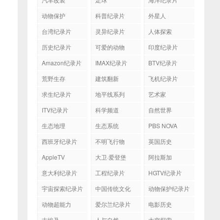
动物保护
科普纪录片
外星人
台湾纪录片
灵异纪录片
人体探索
历史纪录片
可爱的动物
印度纪录片
Amazon纪录片
IMAX纪录片
BTV纪录片
荒野生存
建筑翻新
飞机纪录片
求生纪录片
地平线系列
艺术家
ITV纪录片
科学频道
自然世界
生态地理
生态系统
PBS NOVA
西班牙纪录片
不明飞行物
英国历史
AppleTV
大卫·爱登堡
阿拉斯加
意大利纪录片
工程纪录片
HGTV纪录片
宇宙探索纪录片
中国传统文化
动物保护纪录片
动物超能力
爱尔兰纪录片
电影历史
古埃及
人与自然
太空探索