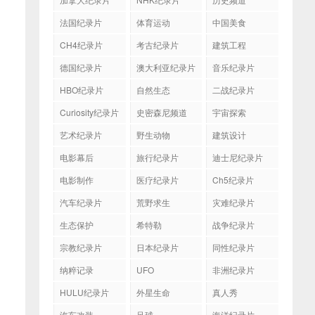
法国纪录片
体育运动
中国美食
CH4纪录片
考古纪录片
建筑工程
德国纪录片
澳大利亚纪录片
音乐纪录片
HBO纪录片
自然生态
二战纪录片
Curiosity纪录片
史密森尼频道
宇宙探索
艺术纪录片
野生动物
建筑设计
电影幕后
旅行纪录片
迪士尼纪录片
电影制作
医疗纪录片
Ch5纪录片
汽车纪录片
荒野求生
灾难纪录片
生态保护
希特勒
战争纪录片
宗教纪录片
日本纪录片
同性纪录片
纳粹记录
UFO
非洲纪录片
HULU纪录片
外星生命
真人秀
汽车改装
足球
海洋纪录片