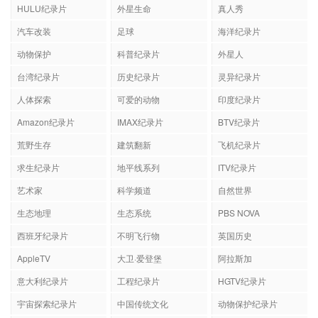
HULU纪录片
外星生命
真人秀
汽车改装
足球
海洋纪录片
动物保护
科普纪录片
外星人
台湾纪录片
历史纪录片
灵异纪录片
人体探索
可爱的动物
印度纪录片
Amazon纪录片
IMAX纪录片
BTV纪录片
荒野生存
建筑翻新
飞机纪录片
求生纪录片
地平线系列
ITV纪录片
艺术家
科学频道
自然世界
生态地理
生态系统
PBS NOVA
西班牙纪录片
不明飞行物
英国历史
AppleTV
大卫·爱登堡
阿拉斯加
意大利纪录片
工程纪录片
HGTV纪录片
宇宙探索纪录片
中国传统文化
动物保护纪录片