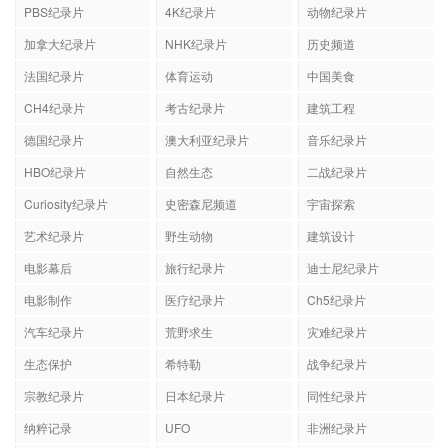
PBS纪录片
4K纪录片
动物纪录片
加拿大纪录片
NHK纪录片
历史频道
法国纪录片
体育运动
中国美食
CH4纪录片
考古纪录片
建筑工程
德国纪录片
澳大利亚纪录片
音乐纪录片
HBO纪录片
自然生态
二战纪录片
Curiosity纪录片
史密森尼频道
宇宙探索
艺术纪录片
野生动物
建筑设计
电影幕后
旅行纪录片
迪士尼纪录片
电影制作
医疗纪录片
Ch5纪录片
汽车纪录片
荒野求生
灾难纪录片
生态保护
希特勒
战争纪录片
宗教纪录片
日本纪录片
同性纪录片
纳粹记录
UFO
非洲纪录片