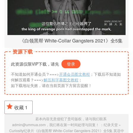
《白领黑帮 White-Collar Gangsters 2021》全5集
资源下载
此资源仅限VIP下载，请先
登录
不知道如何开通会员？===>
开通会员图文教程
；下载后不知道如
何解压观看？===>
解压和字幕图文教程
；
如下载地址失效，请在当前页面下方留言提醒！
收藏
1
若本内容无意侵犯了贵司版权，请与我们联系
admin@ummua.com，我们将在第一时间处理与回复！ ：
纪录天堂
»
Curiosity纪录片《白领黑帮 White-Collar Gangsters 2021》全5集 英语中