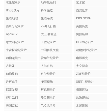
求生纪录片
地平线系列
艺术家
ITV纪录片
科学频道
自然世界
生态地理
生态系统
PBS NOVA
西班牙纪录片
不明飞行物
英国历史
AppleTV
大卫·爱登堡
阿拉斯加
意大利纪录片
工程纪录片
HGTV纪录片
宇宙探索纪录片
中国传统文化
动物保护纪录片
动物超能力
爱尔兰纪录片
电影历史
古埃及
人与自然
太空探索
动物星球
科学纪录片
ZDF纪录片
连环杀手
犯罪现场
新西兰纪录片
探索发现
环保纪录片
极限运动
野性系列
埃及纪录片
旅游纪录片
美国监狱
TLC纪录片
木屋建筑