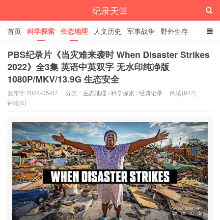
纪录天堂
首页
科学探索
生态地理
人文历史
军事战争
野外生存
经典纪录
4K纪录片
精品资源
PBS纪录片《当灾难来袭时 When Disaster Strikes
2022》全3集 英语中英双字 无水印纯净版
1080P/MKV/13.9G 生态安全
发布于 2024-05-07
分类：
生态地理
/
科学探索
/
经典记录
阅读(977)
评论(0)