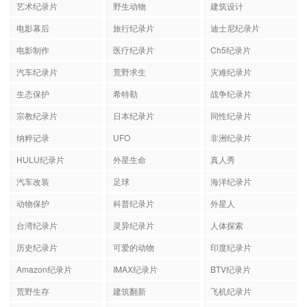
艺术纪录片
野生动物
建筑设计
电影幕后
旅行纪录片
迪士尼纪录片
电影制作
医疗纪录片
Ch5纪录片
汽车纪录片
荒野求生
灾难纪录片
生态保护
希特勒
战争纪录片
宗教纪录片
日本纪录片
同性纪录片
纳粹记录
UFO
非洲纪录片
HULU纪录片
外星生命
真人秀
汽车改装
足球
海洋纪录片
动物保护
科普纪录片
外星人
台湾纪录片
灵异纪录片
人体探索
历史纪录片
可爱的动物
印度纪录片
Amazon纪录片
IMAX纪录片
BTV纪录片
荒野生存
建筑翻新
飞机纪录片