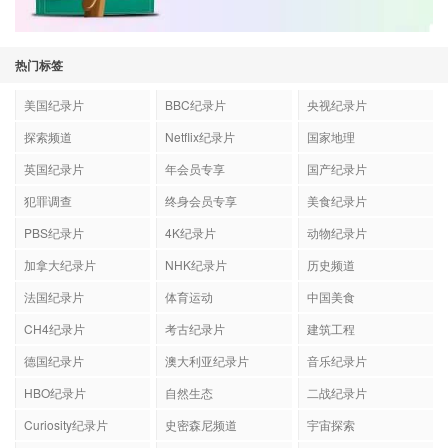
热门标签
美国纪录片
BBC纪录片
央视纪录片
探索频道
Netflix纪录片
国家地理
英国纪录片
年会员专享
国产纪录片
犯罪调查
终身会员专享
美食纪录片
PBS纪录片
4K纪录片
动物纪录片
加拿大纪录片
NHK纪录片
历史频道
法国纪录片
体育运动
中国美食
CH4纪录片
考古纪录片
建筑工程
德国纪录片
澳大利亚纪录片
音乐纪录片
HBO纪录片
自然生态
二战纪录片
Curiosity纪录片
史密森尼频道
宇宙探索