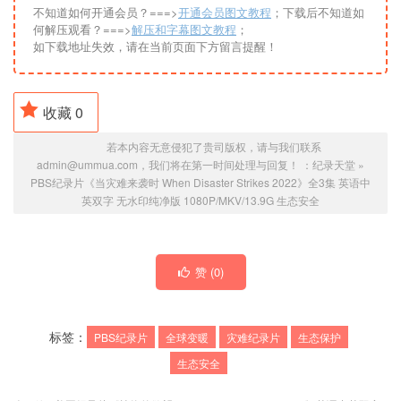
不知道如何开通会员？===>
开通会员图文教程
；下载后不知道如
何解压观看？===>
解压和字幕图文教程
；
如下载地址失效，请在当前页面下方留言提醒！
收藏
0
若本内容无意侵犯了贵司版权，请与我们联系
admin@ummua.com，我们将在第一时间处理与回复！ ：
纪录天堂
»
PBS纪录片《当灾难来袭时 When Disaster Strikes 2022》全3集 英语中
英双字 无水印纯净版 1080P/MKV/13.9G 生态安全
赞 (
0
)
标签：
PBS纪录片
全球变暖
灾难纪录片
生态保护
生态安全