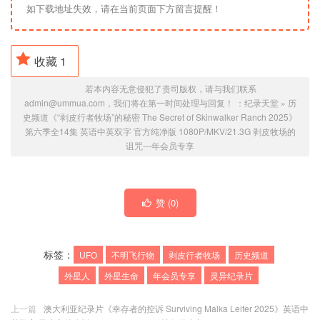
如下载地址失效，请在当前页面下方留言提醒！
收藏
1
若本内容无意侵犯了贵司版权，请与我们联系
admin@ummua.com，我们将在第一时间处理与回复！ ：
纪录天堂
»
历
史频道《“剥皮行者牧场”的秘密 The Secret of Skinwalker Ranch 2025》
第六季全14集 英语中英双字 官方纯净版 1080P/MKV/21.3G 剥皮牧场的
诅咒---
年会员专享
赞 (
0
)
标签：
UFO
不明飞行物
剥皮行者牧场
历史频道
外星人
外星生命
年会员专享
灵异纪录片
上一篇
澳大利亚纪录片《幸存者的控诉 Surviving Malka Leifer 2025》英语中