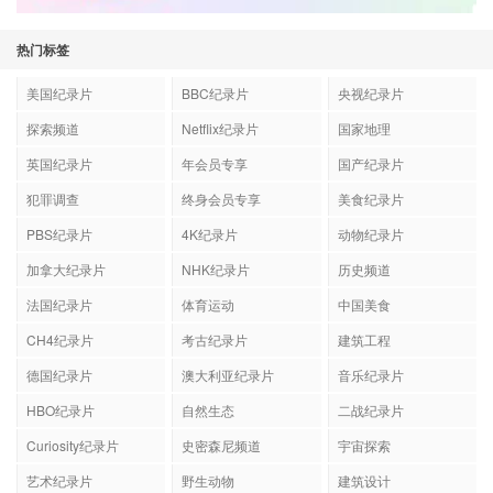
热门标签
美国纪录片
BBC纪录片
央视纪录片
探索频道
Netflix纪录片
国家地理
英国纪录片
年会员专享
国产纪录片
犯罪调查
终身会员专享
美食纪录片
PBS纪录片
4K纪录片
动物纪录片
加拿大纪录片
NHK纪录片
历史频道
法国纪录片
体育运动
中国美食
CH4纪录片
考古纪录片
建筑工程
德国纪录片
澳大利亚纪录片
音乐纪录片
HBO纪录片
自然生态
二战纪录片
Curiosity纪录片
史密森尼频道
宇宙探索
艺术纪录片
野生动物
建筑设计