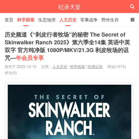
纪录天堂
首页
科学探索
生态地理
人文历史
军事战争
野外生存
经典纪录
4K纪录片
精品资源
历史频道《“剥皮行者牧场”的秘密 The Secret of
Skinwalker Ranch 2025》第六季全14集 英语中英
双字 官方纯净版 1080P/MKV/21.3G 剥皮牧场的诅
咒---
年会员专享
发布于 2025-10-12
分类：
人文历史
/
科学探索
/
经典记录
阅读(1015)
评论(0)