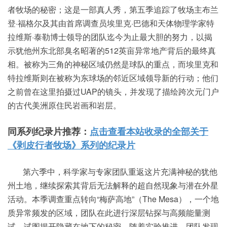
者牧场的秘密；这是一部真人秀，第五季追踪了牧场主布兰
登·福格尔及其由首席调查员埃里克·巴德和天体物理学家特
拉维斯·泰勒博士领导的团队迄今为止最大胆的努力，以揭
示犹他州东北部臭名昭著的512英亩异常地产背后的最终真
相。被称为三角的神秘区域仍然是球队的重点，而埃里克和
特拉维斯则在被称为东球场的邻近区域领导新的行动；他们
之前曾在这里拍摄过UAP的镜头，并发现了描绘跨次元门户
的古代美洲原住民岩画和岩层。
同系列纪录片推荐：
点击查看本站收录的全部关于
《剥皮行者牧场》系列的纪录片
第六季中，科学家与专家团队重返这片充满神秘的犹他
州土地，继续探索其背后无法解释的超自然现象与潜在外星
活动。本季调查重点转向“梅萨高地”（The Mesa），一个地
质异常频发的区域，团队在此进行深层钻探与高频能量测
试，试图揭开隐藏在地下的秘密。随着实验推进，团队发现