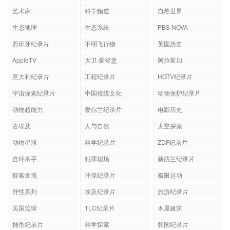
艺术家
科学频道
自然世界
生态地理
生态系统
PBS NOVA
西班牙纪录片
不明飞行物
英国历史
AppleTV
大卫·爱登堡
阿拉斯加
意大利纪录片
工程纪录片
HGTV纪录片
宇宙探索纪录片
中国传统文化
动物保护纪录片
动物超能力
爱尔兰纪录片
电影历史
古埃及
人与自然
太空探索
动物星球
科学纪录片
ZDF纪录片
连环杀手
犯罪现场
新西兰纪录片
探索发现
环保纪录片
极限运动
野性系列
埃及纪录片
旅游纪录片
美国监狱
TLC纪录片
木屋建筑
捕鱼纪录片
科学探索
韩国纪录片