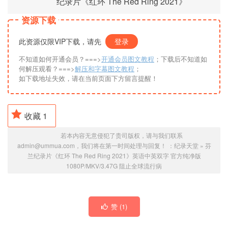
纪录片《红环 The Red Ring 2021》
资源下载
此资源仅限VIP下载，请先
登录
不知道如何开通会员？===>
开通会员图文教程
；下载后不知道如
何解压观看？===>
解压和字幕图文教程
；
如下载地址失效，请在当前页面下方留言提醒！
收藏
1
若本内容无意侵犯了贵司版权，请与我们联系
admin@ummua.com，我们将在第一时间处理与回复！ ：
纪录天堂
»
芬
兰纪录片《红环 The Red Ring 2021》英语中英双字 官方纯净版
1080P/MKV/3.47G 阻止全球流行病
赞 (
1
)