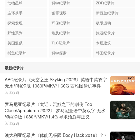
动物星球
科学纪录片
ZDF纪录片
连环杀手
犯罪现场
新西兰纪录片
探索发现
环保纪录片
极限运动
野性系列
埃及纪录片
旅游纪录片
美国监狱
TLC纪录片
木屋建筑
捕鱼纪录片
科学探索
韩国纪录片
最新纪录片
ABC纪录片《天空之王 Skyking 2026》英语中英双字
无水印纯净版 1080P/MKV/1.66G 西雅图偷机事件
阅读(38)
罗马尼亚纪录片《太近：沉默之下的创伤 Too
Close/Apropierea 2022》 罗马尼亚语中英双字 无水
印纯净版 1080P/MKV/1.4G 寻求治愈与正义
阅读(28)
澳大利亚纪录片《体能无极限 Body Hack 2016》全7