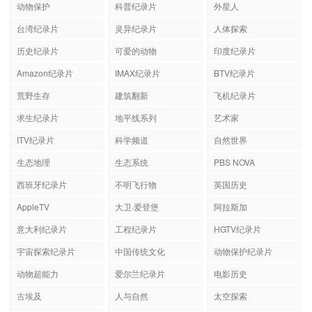
动物保护
科普纪录片
外星人
台湾纪录片
灵异纪录片
人体探索
历史纪录片
可爱的动物
印度纪录片
Amazon纪录片
IMAX纪录片
BTV纪录片
荒野生存
建筑翻新
飞机纪录片
求生纪录片
地平线系列
艺术家
ITV纪录片
科学频道
自然世界
生态地理
生态系统
PBS NOVA
西班牙纪录片
不明飞行物
英国历史
AppleTV
大卫·爱登堡
阿拉斯加
意大利纪录片
工程纪录片
HGTV纪录片
宇宙探索纪录片
中国传统文化
动物保护纪录片
动物超能力
爱尔兰纪录片
电影历史
古埃及
人与自然
太空探索