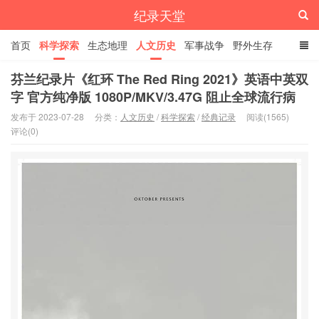
纪录天堂
首页
科学探索
生态地理
人文历史
军事战争
野外生存
经典纪录
4K纪录片
精品资源
芬兰纪录片《红环 The Red Ring 2021》英语中英双
字 官方纯净版 1080P/MKV/3.47G 阻止全球流行病
发布于 2023-07-28
分类：
人文历史
/
科学探索
/
经典记录
阅读(1565)
评论(0)