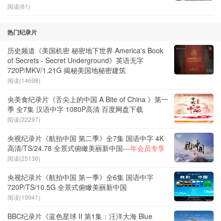
阅读(81)
热门纪录片
历史频道《美国机密 秘密地下世界 America's Book
of Secrets - Secret Underground》英语无字
720P/MKV/1.21G 揭秘美国地秘密建筑
阅读(14698)
央美食纪录片《舌尖上的中国 A Bite of China 》第一
季 全7集 汉语中字 1080P高清 百度网盘下载
阅读(22297)
央视纪录片《航拍中国 第二季》全7集 国语中字 4K
高清/TS/24.78 全景式俯瞰美丽新中国---
年会员专享
阅读(25136)
央视纪录片《航拍中国 第一季》全6集 国语中字
720P/TS/10.5G 全景式俯瞰美丽新中国
阅读(19941)
BBC纪录片《蓝色星球 II 第1集：汪洋大海 Blue