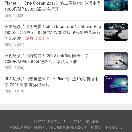
Planet II：One Ocean 2017》第二季第1集 英语中字
1080P/MP4/3.89GB 蓝色星球
阅读(14329)
美国纪录片《夜与雾 Nuit et brouillard/Night and Fog
1955》英语中字 1080P/MKV/3.27G 纳粹集中营暴行
的纪录片---
终身会员专享
阅读(17634)
央视纪录片《西南联大 2018》全5集 国语中字
1080P/MP4/5.69G 纪录片西南联大下载
阅读(15309)
BBC纪录片《蓝色星球 Blue Planet》全10集 英语中
字 720P高清 海洋纪录片
阅读(34519)
© 2026
纪录天堂
Since 2016
網站地圖
本網站為非盈利性網站，內容均來自網際網路公開引用資源，不提供影片