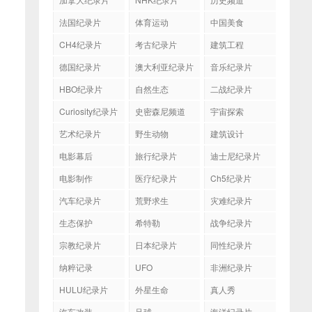
法国纪录片
体育运动
中国美食
CH4纪录片
考古纪录片
建筑工程
德国纪录片
澳大利亚纪录片
音乐纪录片
HBO纪录片
自然生态
二战纪录片
Curiosity纪录片
史密森尼频道
宇宙探索
艺术纪录片
野生动物
建筑设计
电影幕后
旅行纪录片
迪士尼纪录片
电影制作
医疗纪录片
Ch5纪录片
汽车纪录片
荒野求生
灾难纪录片
生态保护
希特勒
战争纪录片
宗教纪录片
日本纪录片
同性纪录片
纳粹记录
UFO
非洲纪录片
HULU纪录片
外星生命
真人秀
汽车改装
足球
海洋纪录片