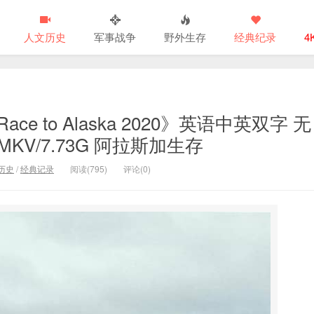
人文历史
军事战争
野外生存
经典纪录
4
e to Alaska 2020》英语中英双字 无
MKV/7.73G 阿拉斯加生存
历史
/
经典记录
阅读(795)
评论(0)