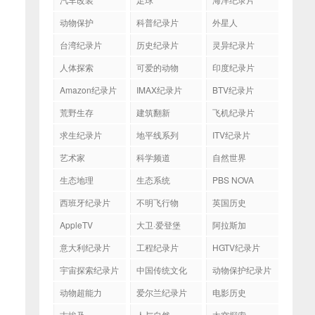
动物保护
科普纪录片
外星人
台湾纪录片
历史纪录片
灵异纪录片
人体探索
可爱的动物
印度纪录片
Amazon纪录片
IMAX纪录片
BTV纪录片
荒野生存
建筑翻新
飞机纪录片
求生纪录片
地平线系列
ITV纪录片
艺术家
科学频道
自然世界
生态地理
生态系统
PBS NOVA
西班牙纪录片
不明飞行物
英国历史
AppleTV
大卫·爱登堡
阿拉斯加
意大利纪录片
工程纪录片
HGTV纪录片
宇宙探索纪录片
中国传统文化
动物保护纪录片
动物超能力
爱尔兰纪录片
电影历史
古埃及
人与自然
太空探索