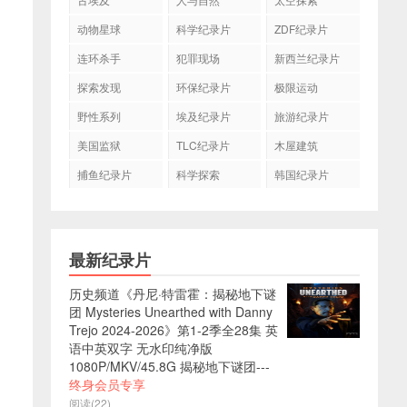
动物星球
科学纪录片
ZDF纪录片
连环杀手
犯罪现场
新西兰纪录片
探索发现
环保纪录片
极限运动
野性系列
埃及纪录片
旅游纪录片
美国监狱
TLC纪录片
木屋建筑
捕鱼纪录片
科学探索
韩国纪录片
最新纪录片
历史频道《丹尼·特雷霍：揭秘地下谜
团 Mysteries Unearthed with Danny
Trejo 2024-2026》第1-2季全28集 英
语中英双字 无水印纯净版
1080P/MKV/45.8G 揭秘地下谜团---
终身会员专享
阅读(22)