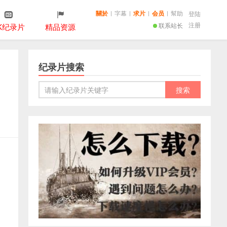
關於
|
字幕
|
求片
|
会员
|
幫助
登陆
注册
联系站长
K纪录片
精品资源
纪录片搜索