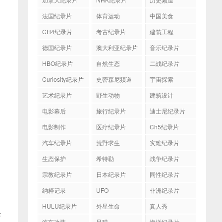
法国纪录片
体育运动
中国美食
CH4纪录片
考古纪录片
建筑工程
德国纪录片
澳大利亚纪录片
音乐纪录片
HBO纪录片
自然生态
二战纪录片
Curiosity纪录片
史密森尼频道
宇宙探索
艺术纪录片
野生动物
建筑设计
电影幕后
旅行纪录片
迪士尼纪录片
电影制作
医疗纪录片
Ch5纪录片
汽车纪录片
荒野求生
灾难纪录片
生态保护
希特勒
战争纪录片
宗教纪录片
日本纪录片
同性纪录片
纳粹记录
UFO
非洲纪录片
HULU纪录片
外星生命
真人秀
兴
汽车改装
足球
海洋纪录片