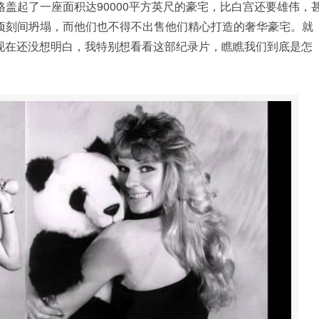
格盖起了一座面积达90000平方英尺的豪宅，比白宫还要雄伟，
国顷刻间坍塌，而他们也不得不出售他们精心打造的奢华豪宅。就
到现在还没想明白，我特别想看看这部纪录片，瞧瞧我们到底是怎