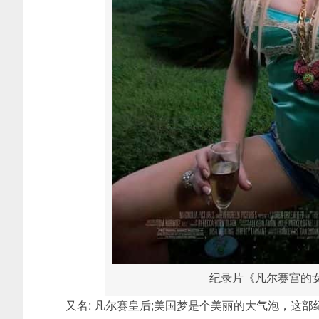
纪录片《凡尔赛宫的女王 The
又名: 凡尔赛皇后;美国梦是个美丽的大气泡，这