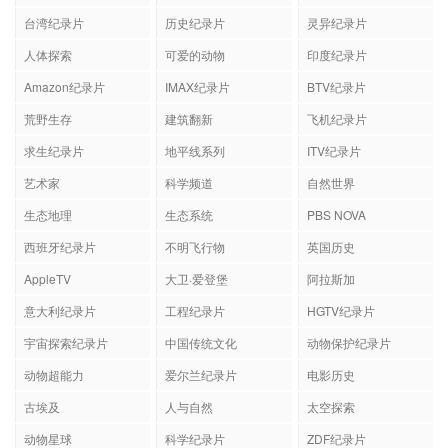
台湾纪录片
历史纪录片
灵异纪录片
人体探索
可爱的动物
印度纪录片
Amazon纪录片
IMAX纪录片
BTV纪录片
荒野生存
建筑翻新
飞机纪录片
求生纪录片
地平线系列
ITV纪录片
艺术家
科学频道
自然世界
生态地理
生态系统
PBS NOVA
西班牙纪录片
不明飞行物
英国历史
AppleTV
大卫·爱登堡
阿拉斯加
意大利纪录片
工程纪录片
HGTV纪录片
宇宙探索纪录片
中国传统文化
动物保护纪录片
动物超能力
爱尔兰纪录片
电影历史
古埃及
人与自然
太空探索
动物星球
科学纪录片
ZDF纪录片