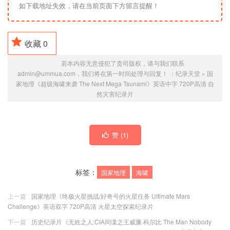
如下载地址失效，请在当前页面下方留言提醒！
收藏
0
若本内容无意侵犯了贵司版权，请与我们联系
admin@ummua.com，我们将在第一时间处理与回复！ ：
纪录天堂
»
国
家地理《超级海啸来袭 The Next Mega Tsunami》英语中字 720P高清 自
然灾害纪录片
赞 (
1
)
标签：
国家地理
海啸
上一篇
国家地理《终极火星挑战/好奇号的火星任务 Ultimate Mars
Challenge》英语双字 720P高清 火星太空探索纪录片
下一篇
历史纪录片《无姓之人:CIA间谍之王威廉·科尔比 The Man Nobody