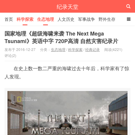
纪录天堂
首页
科学探索
生态地理
人文历史
军事战争
野外生存
经典纪录
4K纪录片
精品资源
国家地理《超级海啸来袭 The Next Mega
Tsunami》英语中字 720P高清 自然灾害纪录片
发布于 2016-12-27
分类：
生态地理
/
科学探索
/
经典记录
阅读(4221)
评论(2)
在史上数一数二严重的海啸过去十年后，科学家有了惊
人发现。