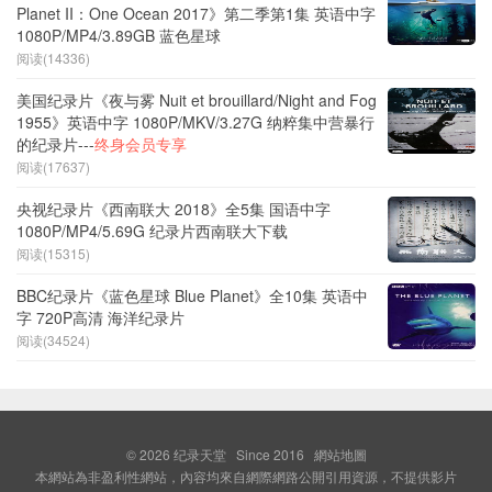
Planet II：One Ocean 2017》第二季第1集 英语中字
1080P/MP4/3.89GB 蓝色星球
阅读(14336)
美国纪录片《夜与雾 Nuit et brouillard/Night and Fog
1955》英语中字 1080P/MKV/3.27G 纳粹集中营暴行
的纪录片---
终身会员专享
阅读(17637)
央视纪录片《西南联大 2018》全5集 国语中字
1080P/MP4/5.69G 纪录片西南联大下载
阅读(15315)
BBC纪录片《蓝色星球 Blue Planet》全10集 英语中
字 720P高清 海洋纪录片
阅读(34524)
© 2026
纪录天堂
Since 2016
網站地圖
本網站為非盈利性網站，內容均來自網際網路公開引用資源，不提供影片