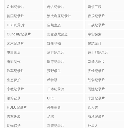
CH4纪录片
考古纪录片
建筑工程
德国纪录片
澳大利亚纪录片
音乐纪录片
HBO纪录片
自然生态
二战纪录片
Curiosity纪录片
史密森尼频道
宇宙探索
艺术纪录片
野生动物
建筑设计
电影幕后
旅行纪录片
迪士尼纪录片
电影制作
医疗纪录片
Ch5纪录片
汽车纪录片
荒野求生
灾难纪录片
生态保护
希特勒
战争纪录片
宗教纪录片
日本纪录片
同性纪录片
纳粹记录
UFO
非洲纪录片
HULU纪录片
外星生命
真人秀
汽车改装
足球
海洋纪录片
动物保护
科普纪录片
外星人