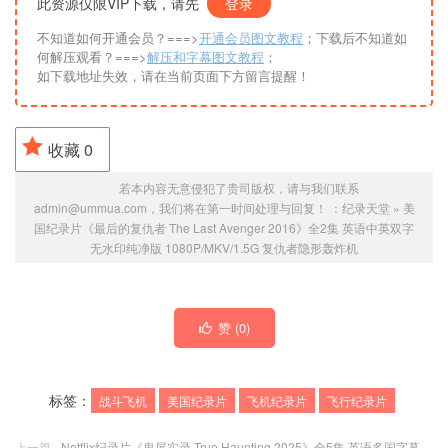
此资源仅限VIP下载，请先
登录
不知道如何开通会员？===>
开通会员图文教程
；下载后不知道如
何解压观看？===>
解压和字幕图文教程
；
如下载地址失效，请在当前页面下方留言提醒！
收藏
0
若本内容无意侵犯了贵司版权，请与我们联系
admin@ummua.com，我们将在第一时间处理与回复！ ：
纪录天堂
»
美
国纪录片《最后的复仇者 The Last Avenger 2016》全2集 英语中英双字
无水印纯净版 1080P/MKV/1.5G 复仇者隐形轰炸机
赞 (
0
)
标签：
战斗飞机
美国纪录片
飞机纪录片
飞行纪录片
上一篇
Netflix纪录片《鬼屋实录 True Haunting 2025》全5集 英语多国字幕