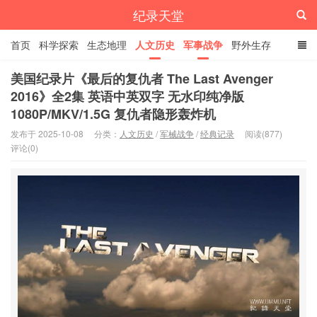
纪录天堂
首页
科学探索
生态地理
人文历史
军事战争
野外生存
经典纪录
4K纪录片
精品资源
美国纪录片《最后的复仇者 The Last Avenger
2016》全2集 英语中英双字 无水印纯净版
1080P/MKV/1.5G 复仇者隐形轰炸机
发布于 2025-10-08
分类：
人文历史
/
军械战争
/
经典记录
阅读(877)
评论(0)