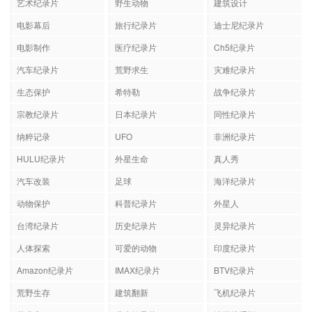
艺术纪录片
野生动物
建筑设计
电影幕后
旅行纪录片
迪士尼纪录片
电影制作
医疗纪录片
Ch5纪录片
汽车纪录片
荒野求生
灾难纪录片
生态保护
希特勒
战争纪录片
宗教纪录片
日本纪录片
同性纪录片
纳粹记录
UFO
非洲纪录片
HULU纪录片
外星生命
真人秀
汽车改装
足球
海洋纪录片
动物保护
科普纪录片
外星人
台湾纪录片
历史纪录片
灵异纪录片
人体探索
可爱的动物
印度纪录片
Amazon纪录片
IMAX纪录片
BTV纪录片
荒野生存
建筑翻新
飞机纪录片