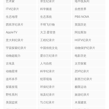
艺术家
求生纪录片
地平线系列
ITV纪录片
科学频道
自然世界
生态地理
生态系统
PBS NOVA
西班牙纪录片
不明飞行物
英国历史
AppleTV
大卫·爱登堡
阿拉斯加
意大利纪录片
工程纪录片
HGTV纪录片
宇宙探索纪录片
中国传统文化
动物保护纪录片
动物超能力
爱尔兰纪录片
电影历史
古埃及
人与自然
太空探索
动物星球
科学纪录片
ZDF纪录片
连环杀手
犯罪现场
新西兰纪录片
探索发现
环保纪录片
极限运动
野性系列
埃及纪录片
旅游纪录片
美国监狱
TLC纪录片
木屋建筑