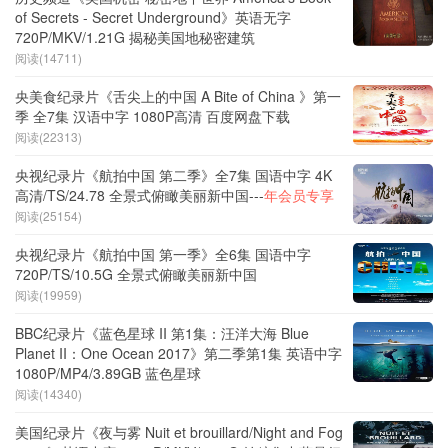
of Secrets - Secret Underground》英语无字
720P/MKV/1.21G 揭秘美国地秘密建筑
阅读(14711)
央美食纪录片《舌尖上的中国 A Bite of China 》第一
季 全7集 汉语中字 1080P高清 百度网盘下载
阅读(22313)
央视纪录片《航拍中国 第二季》全7集 国语中字 4K
高清/TS/24.78 全景式俯瞰美丽新中国---
年会员专享
阅读(25154)
央视纪录片《航拍中国 第一季》全6集 国语中字
720P/TS/10.5G 全景式俯瞰美丽新中国
阅读(19959)
BBC纪录片《蓝色星球 II 第1集：汪洋大海 Blue
Planet II：One Ocean 2017》第二季第1集 英语中字
1080P/MP4/3.89GB 蓝色星球
阅读(14340)
美国纪录片《夜与雾 Nuit et brouillard/Night and Fog