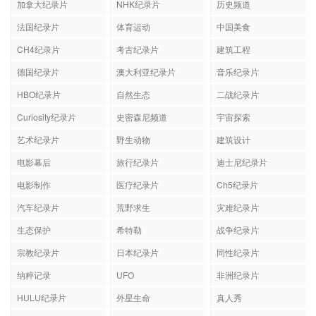
加拿大纪录片
NHK纪录片
历史频道
法国纪录片
体育运动
中国美食
CH4纪录片
考古纪录片
建筑工程
德国纪录片
澳大利亚纪录片
音乐纪录片
HBO纪录片
自然生态
二战纪录片
Curiosity纪录片
史密森尼频道
宇宙探索
艺术纪录片
野生动物
建筑设计
电影幕后
旅行纪录片
迪士尼纪录片
电影制作
医疗纪录片
Ch5纪录片
汽车纪录片
荒野求生
灾难纪录片
生态保护
希特勒
战争纪录片
宗教纪录片
日本纪录片
同性纪录片
纳粹记录
UFO
非洲纪录片
HULU纪录片
外星生命
真人秀