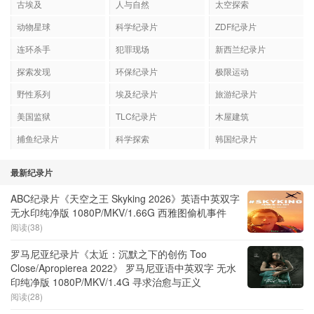
古埃及
人与自然
太空探索
动物星球
科学纪录片
ZDF纪录片
连环杀手
犯罪现场
新西兰纪录片
探索发现
环保纪录片
极限运动
野性系列
埃及纪录片
旅游纪录片
美国监狱
TLC纪录片
木屋建筑
捕鱼纪录片
科学探索
韩国纪录片
最新纪录片
ABC纪录片《天空之王 Skyking 2026》英语中英双字
无水印纯净版 1080P/MKV/1.66G 西雅图偷机事件
阅读(38)
罗马尼亚纪录片《太近：沉默之下的创伤 Too
Close/Apropierea 2022》 罗马尼亚语中英双字 无水
印纯净版 1080P/MKV/1.4G 寻求治愈与正义
阅读(28)