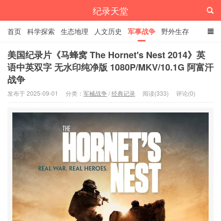
纪录天堂
首页
科学探索
生态地理
人文历史
军事战争
野外生存
经典纪录
4K纪录片
精品资源
美国纪录片《马蜂窝 The Hornet's Nest 2014》英
语中英双字 无水印纯净版 1080P/MKV/10.1G 阿富汗
战争
发布于 2025-09-01
分类：
军械战争
/
经典记录
阅读(333)
评论(0)