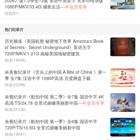
2026》第1-2季全13集 英语中英双字 无水印纯净版
1080P/MKV/33.4G 捕鱼生活---
年会员专享
阅读(81)
热门纪录片
历史频道《美国机密 秘密地下世界 America's Book
of Secrets - Secret Underground》英语无字
720P/MKV/1.21G 揭秘美国地秘密建筑
阅读(14698)
央美食纪录片《舌尖上的中国 A Bite of China 》第一
季 全7集 汉语中字 1080P高清 百度网盘下载
阅读(22298)
央视纪录片《航拍中国 第二季》全7集 国语中字 4K
高清/TS/24.78 全景式俯瞰美丽新中国---
年会员专享
阅读(25136)
央视纪录片《航拍中国 第一季》全6集 国语中字
720P/TS/10.5G 全景式俯瞰美丽新中国
阅读(19941)