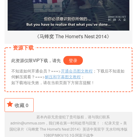
《马蜂窝 The Hornet's Nest 2014》
资源下载
此资源仅限VIP下载，请先
登录
不知道如何开通会员？===>
开通会员图文教程
；下载后不知道如
何解压观看？===>
解压和字幕图文教程
；
如下载地址失效，请在当前页面下方留言提醒！
收藏
0
若本内容无意侵犯了贵司版权，请与我们联系
admin@ummua.com，我们将在第一时间处理与回复！ ：
纪录天堂
»
美
国纪录片《马蜂窝 The Hornet's Nest 2014》英语中英双字 无水印纯净版
1080P/MKV/10.1G 阿富汗战争