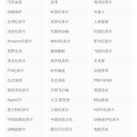
汽车改装
足球
海洋纪录片
动物保护
科普纪录片
外星人
台湾纪录片
灵异纪录片
人体探索
历史纪录片
可爱的动物
印度纪录片
Amazon纪录片
IMAX纪录片
BTV纪录片
荒野生存
建筑翻新
飞机纪录片
求生纪录片
地平线系列
艺术家
ITV纪录片
科学频道
自然世界
生态地理
生态系统
PBS NOVA
西班牙纪录片
不明飞行物
英国历史
AppleTV
大卫·爱登堡
阿拉斯加
意大利纪录片
工程纪录片
HGTV纪录片
宇宙探索纪录片
中国传统文化
动物保护纪录片
动物超能力
爱尔兰纪录片
电影历史