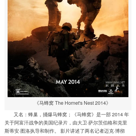
《马蜂窝 The Hornet's Nest 2014》
又名：蜂巢，捅爆马蜂窝；《马蜂窝》是一部 2014 年
关于阿富汗战争的美国纪录片，由大卫·萨尔茨伯格和克里
斯蒂安·图洛执导和制作。 影片讲述了两名记者迈克·博彻