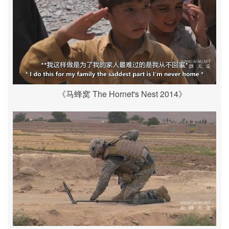
《马蜂窝 The Hornet's Nest 2014》