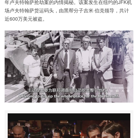
年卢夫特翰萨抢劫案的内情揭秘。该案发生在纽约的JFK机
场卢夫特翰萨货运码头，由黑帮分子吉米·伯克领导，共计
近600万美元被盗。