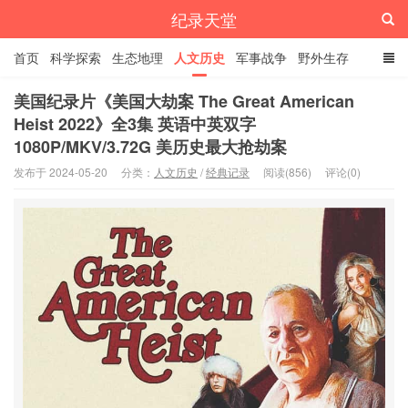
纪录天堂
首页
科学探索
生态地理
人文历史
军事战争
野外生存
经典纪录
4K纪录片
精品资源
美国纪录片《美国大劫案 The Great American
Heist 2022》全3集 英语中英双字
1080P/MKV/3.72G 美历史最大抢劫案
发布于 2024-05-20
分类：
人文历史
/
经典记录
阅读(856)
评论(0)