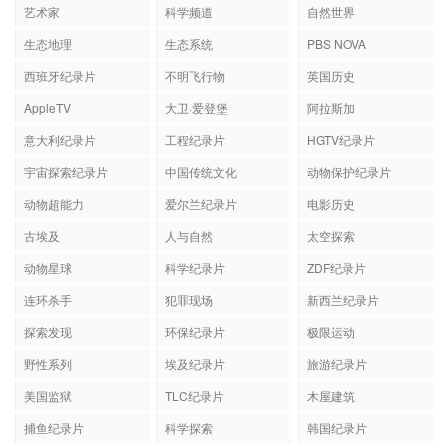
艺术家
科学频道
自然世界
生态地理
生态系统
PBS NOVA
西班牙纪录片
不明飞行物
英国历史
AppleTV
大卫·爱登堡
阿拉斯加
意大利纪录片
工程纪录片
HGTV纪录片
宇宙探索纪录片
中国传统文化
动物保护纪录片
动物超能力
爱尔兰纪录片
电影历史
古埃及
人与自然
太空探索
动物星球
科学纪录片
ZDF纪录片
连环杀手
犯罪现场
新西兰纪录片
探索发现
环保纪录片
极限运动
野性系列
埃及纪录片
旅游纪录片
美国监狱
TLC纪录片
木屋建筑
捕鱼纪录片
科学探索
韩国纪录片