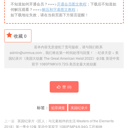
不知道如何开通会员？===>
开通会员图文教程
；下载后不知道如
何解压观看？===>
解压和字幕图文教程
；
如下载地址失效，请在当前页面下方留言提醒！
收藏
0
若本内容无意侵犯了贵司版权，请与我们联系
admin@ummua.com，我们将在第一时间处理与回复！ ：
纪录天堂
»
美
国纪录片《美国大劫案 The Great American Heist 2022》全3集 英语中英
双字 1080P/MKV/3.72G 美历史最大抢劫案
赞 (
0
)
标签：
犯罪调查
美国纪录片
上一篇
英国纪录片《匠人：与元素相伴的生活 Masters of the Elements
2018》第一季全10集 英语中英双字 1080P/MP4/6.94G 工匠精神