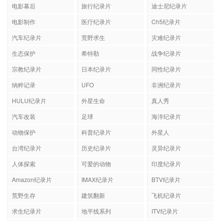
电影幕后
旅行纪录片
迪士尼纪录片
电影制作
医疗纪录片
Ch5纪录片
汽车纪录片
荒野求生
灾难纪录片
生态保护
希特勒
战争纪录片
宗教纪录片
日本纪录片
同性纪录片
纳粹记录
UFO
非洲纪录片
HULU纪录片
外星生命
真人秀
汽车改装
足球
海洋纪录片
动物保护
科普纪录片
外星人
台湾纪录片
历史纪录片
灵异纪录片
人体探索
可爱的动物
印度纪录片
Amazon纪录片
IMAX纪录片
BTV纪录片
荒野生存
建筑翻新
飞机纪录片
求生纪录片
地平线系列
ITV纪录片