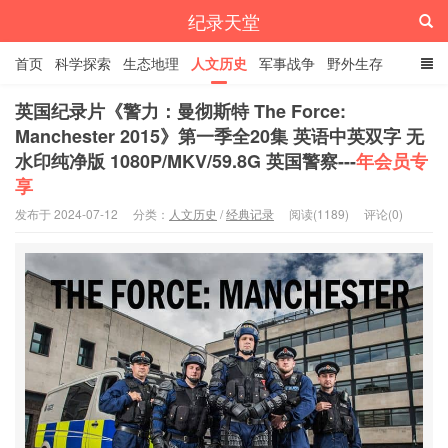
纪录天堂
首页
科学探索
生态地理
人文历史
军事战争
野外生存
经典纪录
4K纪录片
精品资源
英国纪录片《警力：曼彻斯特 The Force:
Manchester 2015》第一季全20集 英语中英双字 无
水印纯净版 1080P/MKV/59.8G 英国警察---
年会员专
享
发布于 2024-07-12
分类：
人文历史
/
经典记录
阅读(1189)
评论(0)