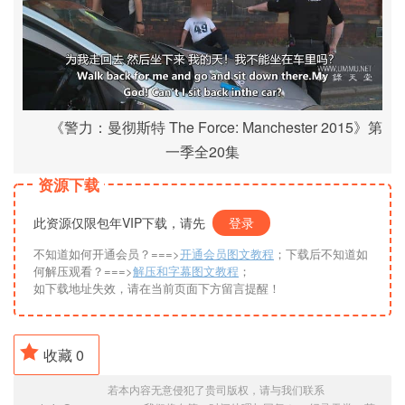
《警力：曼彻斯特 The Force: Manchester 2015》第
一季全20集
资源下载
此资源仅限包年VIP下载，请先
登录
不知道如何开通会员？===>
开通会员图文教程
；下载后不知道如
何解压观看？===>
解压和字幕图文教程
；
如下载地址失效，请在当前页面下方留言提醒！
收藏
0
若本内容无意侵犯了贵司版权，请与我们联系