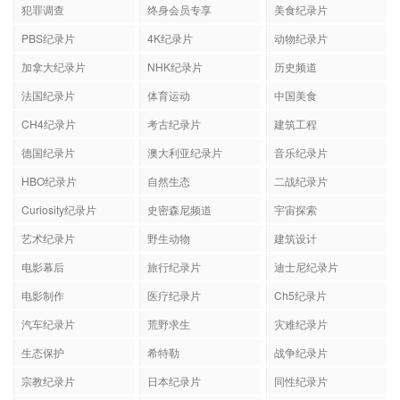
犯罪调查
终身会员专享
美食纪录片
PBS纪录片
4K纪录片
动物纪录片
加拿大纪录片
NHK纪录片
历史频道
法国纪录片
体育运动
中国美食
CH4纪录片
考古纪录片
建筑工程
德国纪录片
澳大利亚纪录片
音乐纪录片
HBO纪录片
自然生态
二战纪录片
Curiosity纪录片
史密森尼频道
宇宙探索
艺术纪录片
野生动物
建筑设计
电影幕后
旅行纪录片
迪士尼纪录片
电影制作
医疗纪录片
Ch5纪录片
汽车纪录片
荒野求生
灾难纪录片
生态保护
希特勒
战争纪录片
宗教纪录片
日本纪录片
同性纪录片