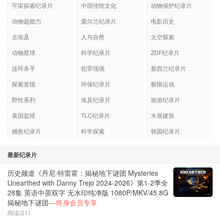
宇宙探索纪录片
中国传统文化
动物保护纪录片
动物超能力
爱尔兰纪录片
电影历史
古埃及
人与自然
太空探索
动物星球
科学纪录片
ZDF纪录片
连环杀手
犯罪现场
新西兰纪录片
探索发现
环保纪录片
极限运动
野性系列
埃及纪录片
旅游纪录片
美国监狱
TLC纪录片
木屋建筑
捕鱼纪录片
科学探索
韩国纪录片
最新纪录片
历史频道《丹尼·特雷霍：揭秘地下谜团 Mysteries
Unearthed with Danny Trejo 2024-2026》第1-2季全
28集 英语中英双字 无水印纯净版 1080P/MKV/45.8G
揭秘地下谜团---
终身会员专享
阅读(21)