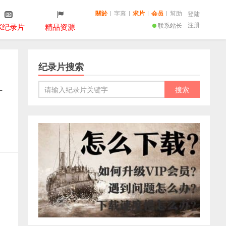
關於
|
字幕
|
求片
|
会员
|
幫助
登陆
注册
联系站长
K纪录片
精品资源
纪录片搜索
-