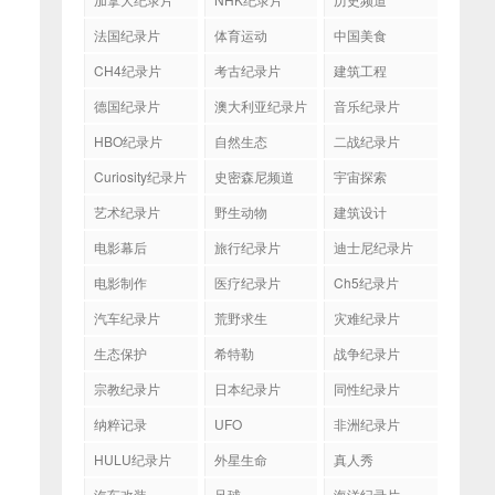
法国纪录片
体育运动
中国美食
CH4纪录片
考古纪录片
建筑工程
德国纪录片
澳大利亚纪录片
音乐纪录片
HBO纪录片
自然生态
二战纪录片
Curiosity纪录片
史密森尼频道
宇宙探索
艺术纪录片
野生动物
建筑设计
电影幕后
旅行纪录片
迪士尼纪录片
电影制作
医疗纪录片
Ch5纪录片
汽车纪录片
荒野求生
灾难纪录片
生态保护
希特勒
战争纪录片
宗教纪录片
日本纪录片
同性纪录片
纳粹记录
UFO
非洲纪录片
HULU纪录片
外星生命
真人秀
汽车改装
足球
海洋纪录片