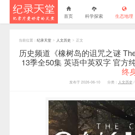
首页
科学探索
生态地理
当前位置：
纪录天堂
人文历史
正文
>
>
历史频道《橡树岛的诅咒之谜 The Curse
13季全50集 英语中英双字 官方纯净版
终
发布于 2026-06-10
分类：
人文历史