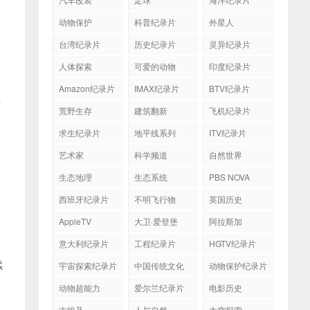
动物保护
科普纪录片
外星人
台湾纪录片
历史纪录片
灵异纪录片
人体探索
可爱的动物
印度纪录片
Amazon纪录片
IMAX纪录片
BTV纪录片
纯
荒野生存
建筑翻新
飞机纪录片
求生纪录片
地平线系列
ITV纪录片
艺术家
科学频道
自然世界
生态地理
生态系统
PBS NOVA
西班牙纪录片
不明飞行物
英国历史
AppleTV
大卫·爱登堡
阿拉斯加
意大利纪录片
工程纪录片
HGTV纪录片
续
宇宙探索纪录片
中国传统文化
动物保护纪录片
动物超能力
爱尔兰纪录片
电影历史
古埃及
人与自然
太空探索