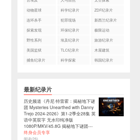
动物星球
科学纪录片
ZDF纪录片
连环杀手
犯罪现场
新西兰纪录片
探索发现
环保纪录片
极限运动
野性系列
埃及纪录片
旅游纪录片
美国监狱
TLC纪录片
木屋建筑
捕鱼纪录片
科学探索
韩国纪录片
最新纪录片
历史频道《丹尼·特雷霍：揭秘地下谜
团 Mysteries Unearthed with Danny
Trejo 2024-2026》第1-2季全28集 英
语中英双字 无水印纯净版
1080P/MKV/45.8G 揭秘地下谜团---
终身会员专享
阅读(26)