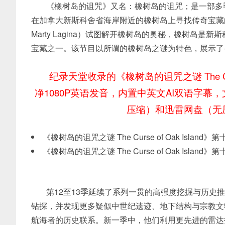
《橡树岛的诅咒》又名：橡树岛的诅咒；是一部多
在加拿大新斯科舍省海岸附近的橡树岛上寻找传奇宝藏的
Marty Lagina）试图解开橡树岛的奥秘，橡树岛
宝藏之一。该节目以所谓的橡树岛之谜为特色，展示了
纪录天堂收录的《橡树岛的诅咒之谜 The Curs
净1080P英语发音，内置中英文AI双语字幕
压缩）和迅雷网盘（无
《橡树岛的诅咒之谜 The Curse of Oak Islan
《橡树岛的诅咒之谜 The Curse of Oak Islan
第12至13季延续了系列一贯的高强度挖掘与历史推理风
钻探，并发现更多疑似中世纪遗迹、地下结构与宗教文
航海者的历史联系。新一季中，他们利用更先进的雷达