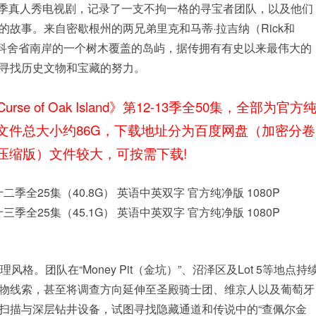
季真人秀电视剧，记录了一支不拘一格的寻宝者团队，以及他们
故事。来自密歇根州的两兄弟里克和马蒂·拉吉纳（Rick和
是新斯科舍省南岸的一个树木覆盖的岛屿，据传拥有有史以来最伟大的
寻找历史文物和宝藏的努力。
e of Oak Island》第12-13季全50集，全部为官方
，文件总大小约86G，下载地址分为百度网盘（加密分卷
压缩版）文件较大，可按需下载!
d》第十二季全25集（40.8G） 英语中英双字 官方纯净版 1080P
d》第十三季全25集（45.1G） 英语中英双字 官方纯净版 1080P
格。团队在“Money Pit（金坑）”、沼泽区及Lot 5等地点持
物线索，甚至将调查方向延伸至圣殿骑士团、维京人以及葡萄牙
扫描与深层钻井设备，试图寻找隐藏通道和传说中的“查佩尔金