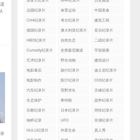
被遗
法国纪录片
体育运动
中国美食
从
。
CH4纪录片
考古纪录片
建筑工程
德国纪录片
澳大利亚纪录片
音乐纪录片
HBO纪录片
自然生态
二战纪录片
Curiosity纪录片
史密森尼频道
宇宙探索
艺术纪录片
野生动物
建筑设计
电影幕后
旅行纪录片
迪士尼纪录片
电影制作
医疗纪录片
Ch5纪录片
汽车纪录片
荒野求生
灾难纪录片
生态保护
希特勒
战争纪录片
宗教纪录片
日本纪录片
同性纪录片
纳粹记录
UFO
非洲纪录片
HULU纪录片
外星生命
真人秀
纪录
汽车改装
足球
海洋纪录片