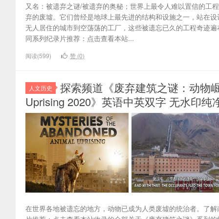
又名：被遗弃之谜/被遗弃的奥秘；世界上最令人难以置信的工
弃的废墟。它们曾经是地球上最先进的结构和设施之一，站在设
无人居住的城市到空荡荡的工厂，这些被遗忘已久的工程奇迹遍
同系列纪录片推荐：点击查看本站...
阅读(599)
赞 (
0
)
探索频道《废弃建筑之谜：动物崛起 Myster
人文历史
Uprising 2020》英语中英双字 无水印纯净
在世界各地被遗忘的地方，动物已成为人类废墟的统治者。了解