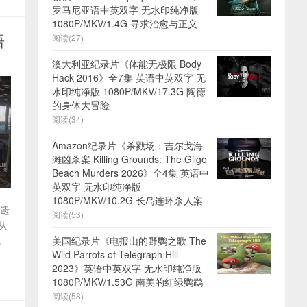
罗马尼亚语中英双字 无水印纯净版
1080P/MKV/1.4G 寻求治愈与正义
语
阅读(27)
澳大利亚纪录片《体能无极限 Body
Hack 2016》全7集 英语中英双字 无
水印纯净版 1080P/MKV/17.3G 陶德
的身体大冒险
阅读(34)
Amazon纪录片《杀戮场：吉尔戈海
滩凶杀案 Killing Grounds: The Gilgo
Beach Murders 2026》全4集 英语中
英双字 无水印纯净版
1080P/MKV/10.2G 长岛连环杀人案
被遗
阅读(53)
从
。
美国纪录片《电报山的野鹦之歌 The
Wild Parrots of Telegraph Hill
2023》英语中英双字 无水印纯净版
1080P/MKV/1.53G 南美的红绿鹦鹉
阅读(58)