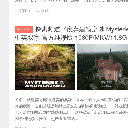
片推荐：点击查看本站收录的全部关于《废弃建筑之谜》系列的纪
阅读(884)
赞 (
0
)
探索频道《废弃建筑之谜 Mysteries 
生态地理
中英双字 官方纯净版 1080P/MKV/11.8G
又名：被遗弃之谜/被遗弃的奥秘；世界上最令人难以置信的工
弃的废墟。它们曾经是地球上最先进的结构和设施之一，站在设
无人居住的城市到空荡荡的工厂，这些被遗忘已久的工程奇迹遍
同系列纪录片推荐：点击查看本站...