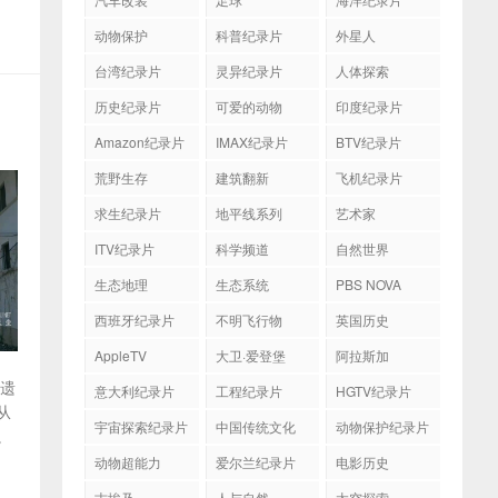
动物保护
科普纪录片
外星人
台湾纪录片
灵异纪录片
人体探索
历史纪录片
可爱的动物
印度纪录片
Amazon纪录片
IMAX纪录片
BTV纪录片
荒野生存
建筑翻新
飞机纪录片
求生纪录片
地平线系列
艺术家
ITV纪录片
科学频道
自然世界
生态地理
生态系统
PBS NOVA
西班牙纪录片
不明飞行物
英国历史
AppleTV
大卫·爱登堡
阿拉斯加
被遗
意大利纪录片
工程纪录片
HGTV纪录片
从
宇宙探索纪录片
中国传统文化
动物保护纪录片
。
动物超能力
爱尔兰纪录片
电影历史
古埃及
人与自然
太空探索