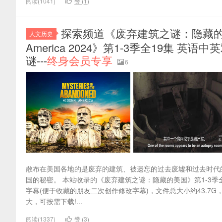
阅读(1041)
赞 (
1
)
探索频道《废弃建筑之谜：隐藏的美国 Myste
人文历史
America 2024》第1-3季全19集 英语中
谜---
终身会员专享
6
散布在美国各地的是废弃的建筑、被遗忘的过去废墟和过去时代
国的秘密。 本站收录的《废弃建筑之谜：隐藏的美国》第1-3季全
字幕(便于收藏的朋友二次创作修改字幕)，文件总大小约43.
大，可按需下载!...
阅读(1337)
赞 (
3
)