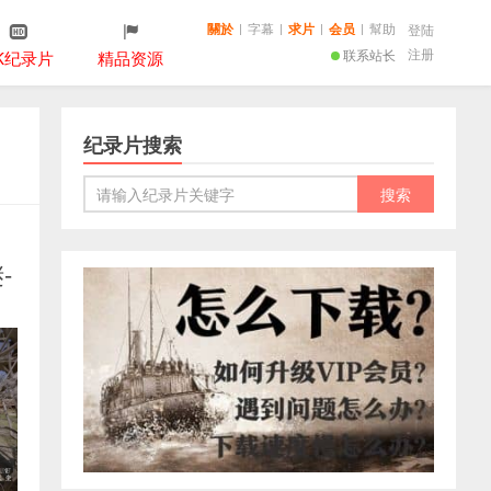
關於
|
字幕
|
求片
|
会员
|
幫助
登陆
注册
联系站长
K纪录片
精品资源
纪录片搜索
-