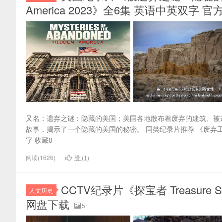
America 2023》全6集 英语中英双字 官方
又名：遗弃之谜：隐藏的美国；美国各地散布着废弃的建筑、被
故事，揭示了一个隐藏的美国的秘密。 同类纪录片推荐 《废弃工程 Aband
字 收藏0
阅读(1626)
赞 (
1
)
CCTV纪录片《探宝者 Treasure S
人文历史
网盘下载
5