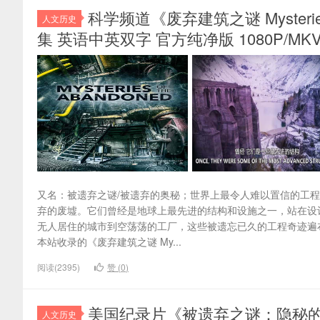
科学频道《废弃建筑之谜 Mysteries of
人文历史
集 英语中英双字 官方纯净版 1080P/MKV/
又名：被遗弃之谜/被遗弃的奥秘；世界上最令人难以置信的工
弃的废墟。它们曾经是地球上最先进的结构和设施之一，站在设
无人居住的城市到空荡荡的工厂，这些被遗忘已久的工程奇迹遍
本站收录的《废弃建筑之谜 My...
阅读(2395)
赞 (
0
)
美国纪录片《被遗弃之谜：隐秘的美国 Myste
人文历史