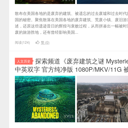
散布在美国各地的是废弃的建筑、被遗忘的过去废墟和过去时代
国的秘密。聚焦散落在美国各地的废弃建筑、荒废小镇、废旧游
述，还原这些遗迹昔日的辉煌与衰败过程，从而拼凑出一幅被时间
废的旅游胜地，还有曾经影响美国...
阅读(124)
赞 (
0
)
探索频道《废弃建筑之谜 Mysteries 
人文历史
中英双字 官方纯净版 1080P/MKV/11G