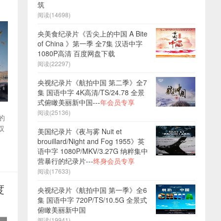
筑
阅读(14698)
央美食纪录片《舌尖上的中国 A Bite
of China 》第一季 全7集 汉语中字
1080P高清 百度网盘下载
阅读(22297)
央视纪录片《航拍中国 第二季》全7
集 国语中字 4K高清/TS/24.78 全景
式俯瞰美丽新中国---
年会员专享
阅读(25136)
的
双
美国纪录片《夜与雾 Nuit et
brouillard/Night and Fog 1955》英
语中字 1080P/MKV/3.27G 纳粹集中
营暴行的纪录片---
终身会员专享
阅读(17633)
度
央视纪录片《航拍中国 第一季》全6
集 国语中字 720P/TS/10.5G 全景式
俯瞰美丽新中国
阅读(19941)