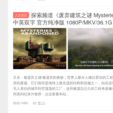
探索频道《废弃建筑之谜 Mysteries 
人文历史
中英双字 官方纯净版 1080P/MKV/36.1G
又名：被遗弃之谜/被遗弃的奥秘；世界上最令人难以置信的工
弃的废墟。它们曾经是地球上最先进的结构和设施之一，站在设
无人居住的城市到空荡荡的工厂，这些被遗忘已久的工程奇迹遍
同系列纪录片推荐：点击查看本站...
阅读(1488)
赞 (
1
)