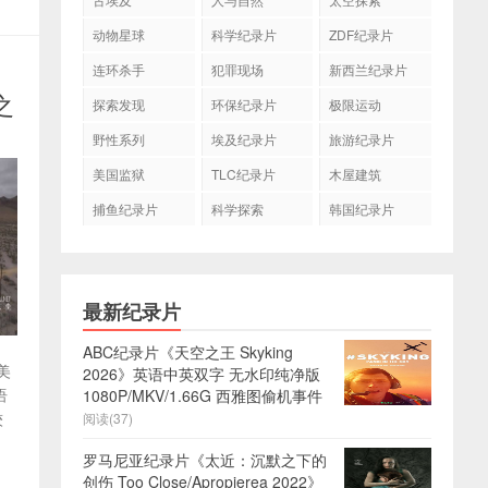
动物星球
科学纪录片
ZDF纪录片
连环杀手
犯罪现场
新西兰纪录片
之
探索发现
环保纪录片
极限运动
野性系列
埃及纪录片
旅游纪录片
美国监狱
TLC纪录片
木屋建筑
捕鱼纪录片
科学探索
韩国纪录片
最新纪录片
ABC纪录片《天空之王 Skyking
美
2026》英语中英双字 无水印纯净版
语
1080P/MKV/1.66G 西雅图偷机事件
较
阅读(37)
罗马尼亚纪录片《太近：沉默之下的
创伤 Too Close/Apropierea 2022》