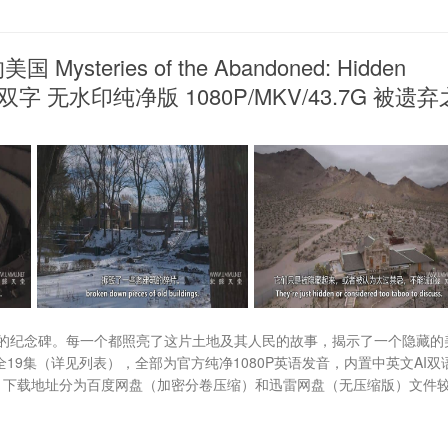
ries of the Abandoned: Hidden
英双字 无水印纯净版 1080P/MKV/43.7G 被遗弃
的纪念碑。每一个都照亮了这片土地及其人民的故事，揭示了一个隐藏的
19集（详见列表），全部为官方纯净1080P英语发音，内置中英文AI双
7G，下载地址分为百度网盘（加密分卷压缩）和迅雷网盘（无压缩版）文件