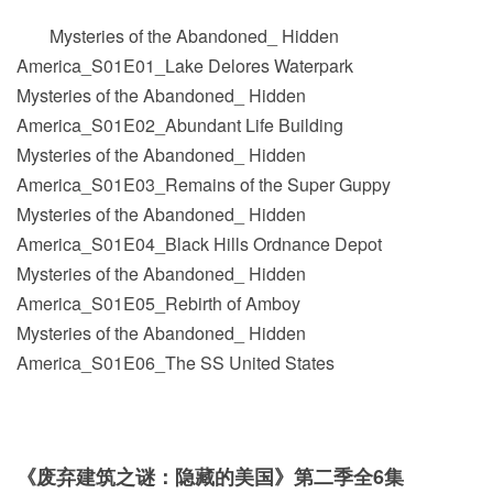
Mysteries of the Abandoned_ Hidden
America_S01E01_Lake Delores Waterpark
Mysteries of the Abandoned_ Hidden
America_S01E02_Abundant Life Building
Mysteries of the Abandoned_ Hidden
America_S01E03_Remains of the Super Guppy
Mysteries of the Abandoned_ Hidden
America_S01E04_Black Hills Ordnance Depot
Mysteries of the Abandoned_ Hidden
America_S01E05_Rebirth of Amboy
Mysteries of the Abandoned_ Hidden
America_S01E06_The SS United States
《废弃建筑之谜：隐藏的美国》第二季全6集