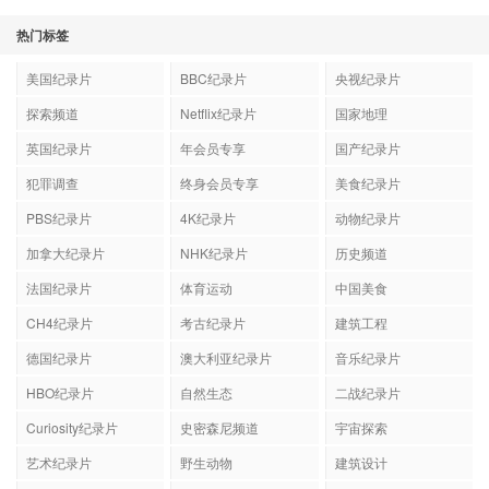
热门标签
美国纪录片
BBC纪录片
央视纪录片
探索频道
Netflix纪录片
国家地理
英国纪录片
年会员专享
国产纪录片
犯罪调查
终身会员专享
美食纪录片
PBS纪录片
4K纪录片
动物纪录片
加拿大纪录片
NHK纪录片
历史频道
法国纪录片
体育运动
中国美食
CH4纪录片
考古纪录片
建筑工程
德国纪录片
澳大利亚纪录片
音乐纪录片
HBO纪录片
自然生态
二战纪录片
Curiosity纪录片
史密森尼频道
宇宙探索
艺术纪录片
野生动物
建筑设计