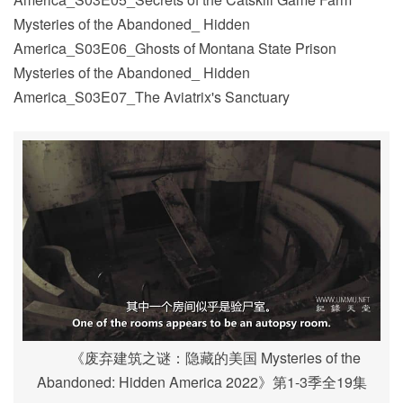
Mysteries of the Abandoned_ Hidden
America_S03E06_Ghosts of Montana State Prison
Mysteries of the Abandoned_ Hidden
America_S03E07_The Aviatrix's Sanctuary
《废弃建筑之谜：隐藏的美国 Mysteries of the
Abandoned: Hidden America 2022》第1-3季全19集