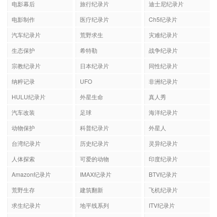
电影幕后
旅行纪录片
迪士尼纪录片
电影制作
医疗纪录片
Ch5纪录片
汽车纪录片
荒野求生
灾难纪录片
生态保护
希特勒
战争纪录片
宗教纪录片
日本纪录片
同性纪录片
纳粹记录
UFO
非洲纪录片
HULU纪录片
外星生命
真人秀
汽车改装
足球
海洋纪录片
动物保护
科普纪录片
外星人
台湾纪录片
历史纪录片
灵异纪录片
人体探索
可爱的动物
印度纪录片
Amazon纪录片
IMAX纪录片
BTV纪录片
荒野生存
建筑翻新
飞机纪录片
求生纪录片
地平线系列
ITV纪录片