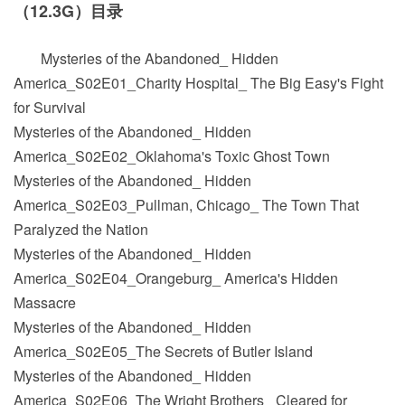
（12.3G）目录
Mysteries of the Abandoned_ Hidden
America_S02E01_Charity Hospital_ The Big Easy's Fight
for Survival
Mysteries of the Abandoned_ Hidden
America_S02E02_Oklahoma's Toxic Ghost Town
Mysteries of the Abandoned_ Hidden
America_S02E03_Pullman, Chicago_ The Town That
Paralyzed the Nation
Mysteries of the Abandoned_ Hidden
America_S02E04_Orangeburg_ America's Hidden
Massacre
Mysteries of the Abandoned_ Hidden
America_S02E05_The Secrets of Butler Island
Mysteries of the Abandoned_ Hidden
America_S02E06_The Wright Brothers_ Cleared for