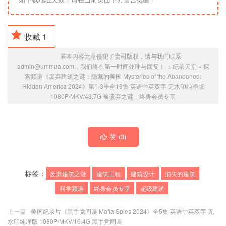
收藏
1
若本内容无意侵犯了贵司版权，请与我们联系
admin@ummua.com，我们将在第一时间处理与回复！ ：
纪录天堂
»
探
索频道《废弃建筑之谜：隐藏的美国 Mysteries of the Abandoned:
Hidden America 2024》第1-3季全19集 英语中英双字 无水印纯净版
1080P/MKV/43.7G 被遗弃之谜---
终身会员专享
赞 (
3
)
标签：
废弃建筑之谜
建筑工程
建筑设计
消失的建筑
科学频道
终身会员专享
超级建筑
上一篇
美国纪录片《黑手党间谍 Mafia Spies 2024》全5集 英语中英双字 无
水印纯净版 1080P/MKV/16.4G 黑手党间谍