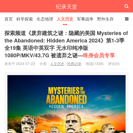
纪录天堂
首页
科学探索
生态地理
人文历史
军事战争
野外生存
经典纪录
4K纪录片
精品资源
探索频道《废弃建筑之谜：隐藏的美国 Mysteries of
the Abandoned: Hidden America 2024》第1-3季
全19集 英语中英双字 无水印纯净版
1080P/MKV/43.7G 被遗弃之谜---
终身会员专享
发布于 2024-07-22
分类：
人文历史
/
经典记录
阅读(1339)
评论(0)