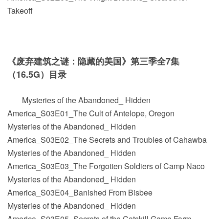
Takeoff
《废弃建筑之谜：隐藏的美国》第三季全7集
（16.5G）目录
Mysteries of the Abandoned_ Hidden
America_S03E01_The Cult of Antelope, Oregon
Mysteries of the Abandoned_ Hidden
America_S03E02_The Secrets and Troubles of Cahawba
Mysteries of the Abandoned_ Hidden
America_S03E03_The Forgotten Soldiers of Camp Naco
Mysteries of the Abandoned_ Hidden
America_S03E04_Banished From Bisbee
Mysteries of the Abandoned_ Hidden
America_S03E05_Secrets of the Catskill Game Farm