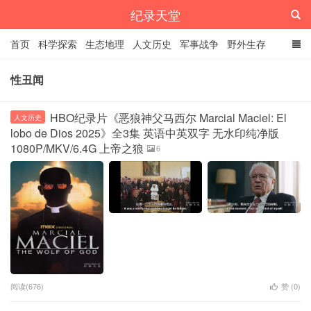
纪录天堂
首页
科学探索
生态地理
人文历史
军事战争
野外生存
经典纪录
4K纪录片
精品资源
性丑闻
HBO纪录片《恶狼神父马西尔 Marcial Maciel: El
人文历史
lobo de Dios 2025》全3集 英语中英双字 无水印纯净版
1080P/MKV/6.4G 上帝之狼
6
阅读(676)
赞 (
0
)