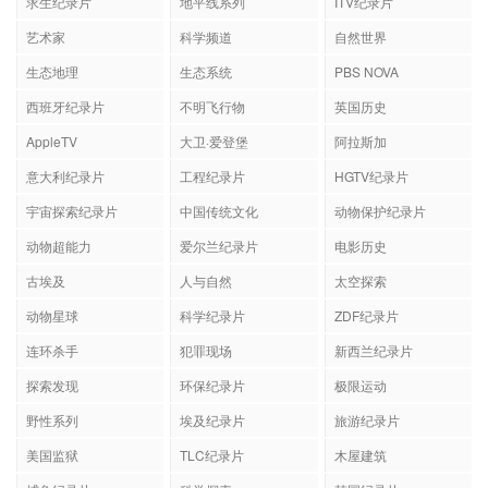
求生纪录片
地平线系列
ITV纪录片
艺术家
科学频道
自然世界
生态地理
生态系统
PBS NOVA
西班牙纪录片
不明飞行物
英国历史
AppleTV
大卫·爱登堡
阿拉斯加
意大利纪录片
工程纪录片
HGTV纪录片
宇宙探索纪录片
中国传统文化
动物保护纪录片
动物超能力
爱尔兰纪录片
电影历史
古埃及
人与自然
太空探索
动物星球
科学纪录片
ZDF纪录片
连环杀手
犯罪现场
新西兰纪录片
探索发现
环保纪录片
极限运动
野性系列
埃及纪录片
旅游纪录片
美国监狱
TLC纪录片
木屋建筑