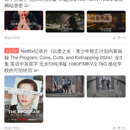
网站泄密
5
阅读(2009)
赞 (
1
)
Netflix纪录片《以爱之名：青少年矫正计划内幕揭
人文历史
秘 The Program: Cons, Cults, and Kidnapping 2024》全3
集 英语中英双字 无水印纯净版 1080P/MKV/2.76G 感化学
校的可怕经历
6
阅读(1582)
赞 (
0
)