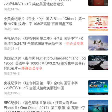
720P/MKV/1.21G 揭秘美国地秘密建筑
阅读(14707)
央美食纪录片《舌尖上的中国 A Bite of China 》第一
季 全7集 汉语中字 1080P高清 百度网盘下载
阅读(22307)
央视纪录片《航拍中国 第二季》全7集 国语中字 4K
高清/TS/24.78 全景式俯瞰美丽新中国---
年会员专享
阅读(25146)
美国纪录片《夜与雾 Nuit et brouillard/Night and Fog
1955》英语中字 1080P/MKV/3.27G 纳粹集中营暴行
的纪录片---
终身会员专享
阅读(17642)
央视纪录片《航拍中国 第一季》全6集 国语中字
720P/TS/10.5G 全景式俯瞰美丽新中国
阅读(19955)
BBC纪录片《蓝色星球 II 第1集：汪洋大海 Blue
Planet II：One Ocean 2017》第二季第1集 英语中字