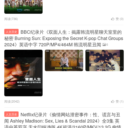
阅读(736)
赞 (
0
)
BBC纪录片《双面人生：揭露韩流明星聊天室里的
人文历史
秘密 Burning Sun: Exposing the Secret K-pop Chat Groups
2024》英语中字 720P/MP4/464M 韩流明星丑闻
6
阅读(2042)
赞 (
1
)
Netflix纪录片《偷情网站泄密事件：性、谎言与丑
人文历史
闻 Ashley Madison: Sex, Lies & Scandal 2024》全3集 英
语中英双字 无水印纯净版 4K超清/2160P/MKV/13.2G 偷情