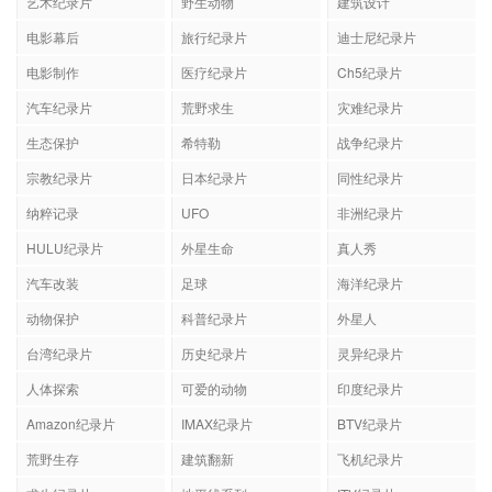
艺术纪录片
野生动物
建筑设计
电影幕后
旅行纪录片
迪士尼纪录片
电影制作
医疗纪录片
Ch5纪录片
汽车纪录片
荒野求生
灾难纪录片
生态保护
希特勒
战争纪录片
宗教纪录片
日本纪录片
同性纪录片
纳粹记录
UFO
非洲纪录片
HULU纪录片
外星生命
真人秀
汽车改装
足球
海洋纪录片
动物保护
科普纪录片
外星人
台湾纪录片
历史纪录片
灵异纪录片
人体探索
可爱的动物
印度纪录片
Amazon纪录片
IMAX纪录片
BTV纪录片
荒野生存
建筑翻新
飞机纪录片