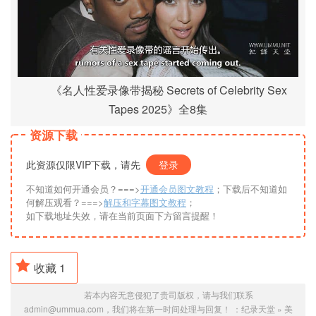
《名人性爱录像带揭秘 Secrets of Celebrity Sex
Tapes 2025》全8集
资源下载
此资源仅限VIP下载，请先
登录
不知道如何开通会员？===>
开通会员图文教程
；下载后不知道如
何解压观看？===>
解压和字幕图文教程
；
如下载地址失效，请在当前页面下方留言提醒！
收藏
1
若本内容无意侵犯了贵司版权，请与我们联系
admin@ummua.com，我们将在第一时间处理与回复！ ：
纪录天堂
»
美