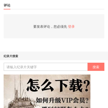
评论
要发表评论，您必须先
登录
纪录片搜索