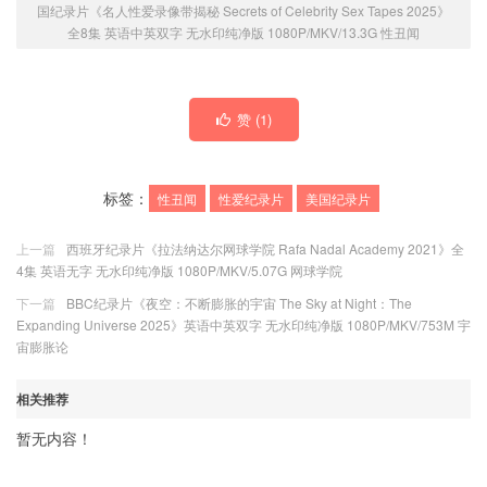
国纪录片《名人性爱录像带揭秘 Secrets of Celebrity Sex Tapes 2025》
全8集 英语中英双字 无水印纯净版 1080P/MKV/13.3G 性丑闻
赞 (
1
)
标签：
性丑闻
性爱纪录片
美国纪录片
上一篇
西班牙纪录片《拉法纳达尔网球学院 Rafa Nadal Academy 2021》全
4集 英语无字 无水印纯净版 1080P/MKV/5.07G 网球学院
下一篇
BBC纪录片《夜空：不断膨胀的宇宙 The Sky at Night：The
Expanding Universe 2025》英语中英双字 无水印纯净版 1080P/MKV/753M 宇
宙膨胀论
相关推荐
暂无内容！