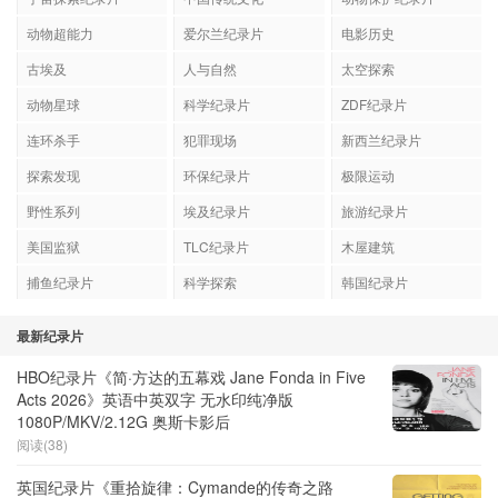
动物超能力
爱尔兰纪录片
电影历史
古埃及
人与自然
太空探索
动物星球
科学纪录片
ZDF纪录片
连环杀手
犯罪现场
新西兰纪录片
探索发现
环保纪录片
极限运动
野性系列
埃及纪录片
旅游纪录片
美国监狱
TLC纪录片
木屋建筑
捕鱼纪录片
科学探索
韩国纪录片
最新纪录片
HBO纪录片《简·方达的五幕戏 Jane Fonda in Five
Acts 2026》英语中英双字 无水印纯净版
1080P/MKV/2.12G 奥斯卡影后
阅读(38)
英国纪录片《重拾旋律：Cymande的传奇之路