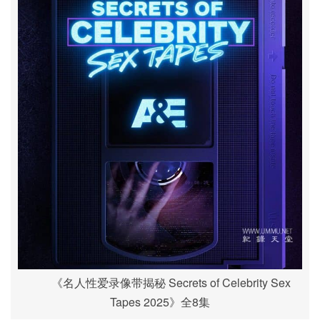
《名人性爱录像带揭秘 Secrets of Celebrity Sex
Tapes 2025》全8集