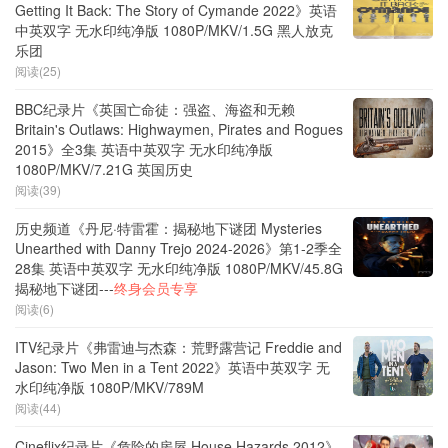
Getting It Back: The Story of Cymande 2022》英语
中英双字 无水印纯净版 1080P/MKV/1.5G 黑人放克
乐团
阅读(25)
BBC纪录片《英国亡命徒：强盗、海盗和无赖
Britain's Outlaws: Highwaymen, Pirates and Rogues
2015》全3集 英语中英双字 无水印纯净版
1080P/MKV/7.21G 英国历史
阅读(39)
历史频道《丹尼·特雷霍：揭秘地下谜团 Mysteries
Unearthed with Danny Trejo 2024-2026》第1-2季全
28集 英语中英双字 无水印纯净版 1080P/MKV/45.8G
揭秘地下谜团---
终身会员专享
阅读(6)
ITV纪录片《弗雷迪与杰森：荒野露营记 Freddie and
Jason: Two Men in a Tent 2022》英语中英双字 无
水印纯净版 1080P/MKV/789M
阅读(44)
Cineflix纪录片《危险的房屋 House Hazards 2012》