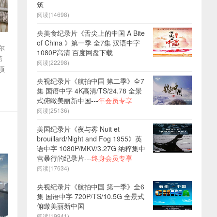
筑
阅读(14698)
央美食纪录片《舌尖上的中国 A Bite
of China 》第一季 全7集 汉语中字
尔
1080P高清 百度网盘下载
第
阅读(22298)
项
央视纪录片《航拍中国 第二季》全7
集 国语中字 4K高清/TS/24.78 全景
式俯瞰美丽新中国---
年会员专享
阅读(25136)
美国纪录片《夜与雾 Nuit et
brouillard/Night and Fog 1955》英
语中字 1080P/MKV/3.27G 纳粹集中
营暴行的纪录片---
终身会员专享
阅读(17634)
央视纪录片《航拍中国 第一季》全6
集 国语中字 720P/TS/10.5G 全景式
俯瞰美丽新中国
阅读(19941)