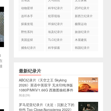
动物星球
科学纪录片
ZDF纪录片
连环杀手
犯罪现场
新西兰纪录片
探索发现
环保纪录片
极限运动
野性系列
埃及纪录片
旅游纪录片
美国监狱
TLC纪录片
木屋建筑
捕鱼纪录片
科学探索
韩国纪录片
伯
在
接
最新纪录片
ABC纪录片《天空之王 Skyking
2026》英语中英双字 无水印纯净版
1080P/MKV/1.66G 西雅图偷机事件
阅读(39)
罗马尼亚纪录片《太近：沉默之下的
创伤 Too Close/Apropierea 2022》