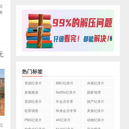
起
果
无
热门标签
美国纪录片
BBC纪录片
央视纪录片
探索频道
Netflix纪录片
国家地理
英国纪录片
年会员专享
国产纪录片
犯罪调查
终身会员专享
美食纪录片
PBS纪录片
4K纪录片
动物纪录片
踪
加拿大纪录片
NHK纪录片
历史频道