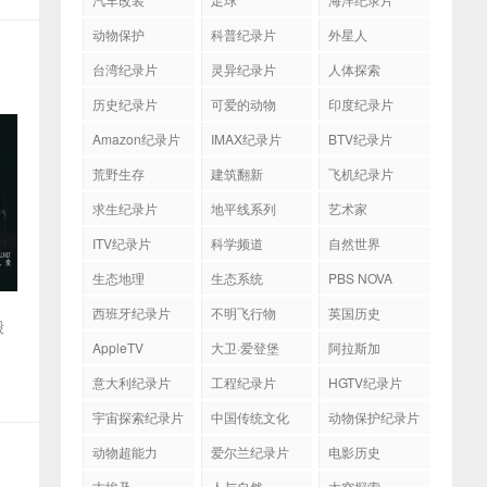
动物保护
科普纪录片
外星人
台湾纪录片
灵异纪录片
人体探索
历史纪录片
可爱的动物
印度纪录片
Amazon纪录片
IMAX纪录片
BTV纪录片
荒野生存
建筑翻新
飞机纪录片
求生纪录片
地平线系列
艺术家
ITV纪录片
科学频道
自然世界
生态地理
生态系统
PBS NOVA
西班牙纪录片
不明飞行物
英国历史
毁
AppleTV
大卫·爱登堡
阿拉斯加
意大利纪录片
工程纪录片
HGTV纪录片
宇宙探索纪录片
中国传统文化
动物保护纪录片
动物超能力
爱尔兰纪录片
电影历史
古埃及
人与自然
太空探索