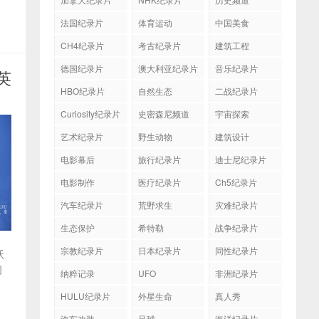
法国纪录片
体育运动
中国美食
CH4纪录片
考古纪录片
建筑工程
德国纪录片
澳大利亚纪录片
音乐纪录片
中英
HBO纪录片
自然生态
二战纪录片
Curiosity纪录片
史密森尼频道
宇宙探索
艺术纪录片
野生动物
建筑设计
电影幕后
旅行纪录片
迪士尼纪录片
电影制作
医疗纪录片
Ch5纪录片
汽车纪录片
荒野求生
灾难纪录片
生态保护
希特勒
战争纪录片
宗教纪录片
日本纪录片
同性纪录片
沃
间
纳粹记录
UFO
非洲纪录片
HULU纪录片
外星生命
真人秀
汽车改装
足球
海洋纪录片