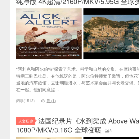
纯净版 4K超清/2160P/MKV/5.95G 全球
“阿利克和阿尔伯特”探索了艺术、科学和自然的交集。在摩纳哥的托雷
特亲王到巴杜岛。令他惊讶的是，阿尔伯特接受了邀请，但他花
当地的汽车旅馆，去珊瑚礁潜水，与艺术家会面并与长老交谈。
在一起。他们同意提...
阅读(1513)
赞 (
1
)
法国纪录片《水到渠成 Above Wa
人文历史
1080P/MKV/3.16G 全球变暖
8