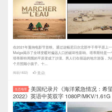
在2021年戛纳电影节首映。通过这幅尼日尔北部半干旱平原上一个
Maïga揭示了全球变暖对偏远人口的破坏性影响。塔蒂斯特是
塔蒂斯特周围的平原变成了沙漠。男人们在很远的地方游荡，为
个月照顾小孩子。十...
阅读(1822)
赞 (
2
)
美国纪录片《海洋紧急情况：希望之流 Ocea
生态地理
2022》英语中英双字 1080P/MKV/1.6