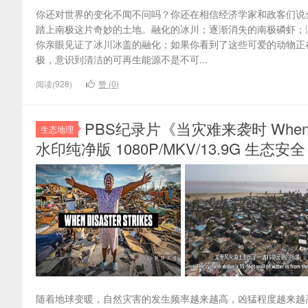
你还对世界的变化不闻不问吗？你还在相信经济学家和政客们说
踏上南极这片奇妙的土地。融化的冰川；逐渐消失的南极磷虾；
你亲眼见证了冰川冰盖的融化；如果你看到了这些可爱的动物正
极，意识到清洁的可再生能源不是不可...
阅读(928)
赞 (
0
)
PBS纪录片《当灾难来袭时 When Di
生态地理
水印纯净版 1080P/MKV/13.9G 生态安全
随着地球变暖，自然灾害的发生频率越来越高，凶猛程度越来越