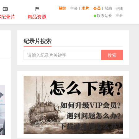
關於
|
字幕
|
求片
|
会员
|
幫助
登陆
注册
联系站长
K纪录片
精品资源
纪录片搜索