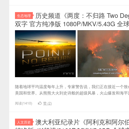
历史频道《两度：不归路 Two Degrees
生态地理
双字 官方纯净版 1080P/MKV/5.43G 
随着地球平均温度每年上升，专家警告说，我们正在接近一个致
美国和世界。从熊熊大火到史诗般的超级风暴，火山爆发和海平
阅读(1410)
赞 (
2
)
澳大利亚纪录片《阿利克和阿尔伯特 Ali
人文历史