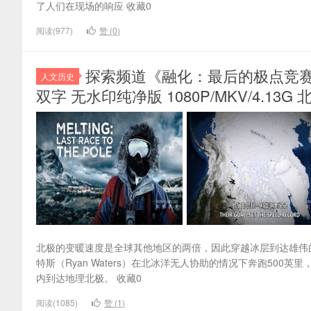
了人们在现场的响应 收藏0
阅读(977)
赞 (
0
)
探索频道《融化：最后的极点竞赛 Melting
人文历史
双字 无水印纯净版 1080P/MKV/4.13G
北极的变暖速度是全球其他地区的两倍，因此穿越冰层到达雄伟的北极
特斯（Ryan Waters）在北冰洋无人协助的情况下奔跑50
内到达地理北极。 收藏0
阅读(1085)
赞 (
1
)