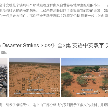
全球变暖是个骗局吗？那就跟着这群由来自世界各地学生组成的小队，一
渐渐濒临灭绝的海豹鲸鱼……如果你亲眼目睹了南极白雪皑皑的美景；如
在一点点走向消亡，那你还会无动于衷吗？跟着罗伯特·斯旺一起，驶向南
saster Strikes 2022》全3集 英语中英双字 
6
高，引发了极端天气。这个由三部分组成的系列揭示了救灾的机制，并跟