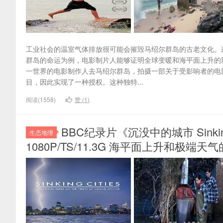
工业社会的温室气体排放很可能会摧毁马绍尔群岛的古老文化。
群岛的命运为例，电影制片人能够证明全球变暖和海平面上升的
一世界的电影制作人去马绍尔群岛，拍摄一部关于受影响者的电
目，因此实现了一种授权。这种独特...
阅读(1558)
赞 (
1
)
BBC纪录片《沉没中的城市 Sinkin
生态地理
1080P/TS/11.3G 海平面上升和极端天