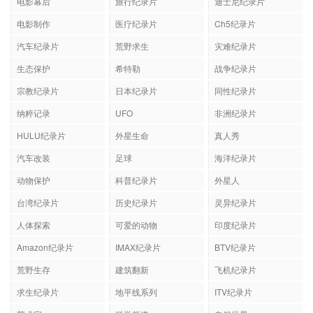
电影幕后
旅行纪录片
迪士尼纪录片
电影制作
医疗纪录片
Ch5纪录片
汽车纪录片
荒野求生
灾难纪录片
生态保护
希特勒
战争纪录片
宗教纪录片
日本纪录片
同性纪录片
纳粹记录
UFO
非洲纪录片
HULU纪录片
外星生命
真人秀
汽车改装
足球
海洋纪录片
动物保护
科普纪录片
外星人
台湾纪录片
历史纪录片
灵异纪录片
人体探索
可爱的动物
印度纪录片
Amazon纪录片
IMAX纪录片
BTV纪录片
荒野生存
建筑翻新
飞机纪录片
求生纪录片
地平线系列
ITV纪录片