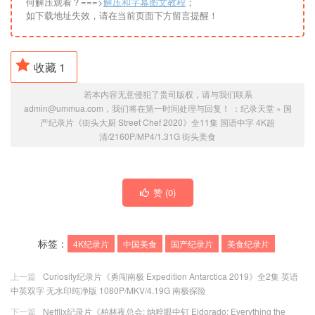
何解压观看？===>
解压和字幕图文教程
；
如下载地址失效，请在当前页面下方留言提醒！
收藏
1
若本内容无意侵犯了贵司版权，请与我们联系
admin@ummua.com，我们将在第一时间处理与回复！ ：
纪录天堂
»
国
产纪录片《街头大厨 Street Chef 2020》全11集 国语中字 4K超
清/2160P/MP4/1.31G 街头美食
赞 (
0
)
标签：
4K纪录片
中国美食
国产纪录片
美食纪录片
上一篇
Curiosity纪录片《勇闯南极 Expedition Antarctica 2019》全2集 英语
中英双字 无水印纯净版 1080P/MKV/4.19G 南极探险
下一篇
Netflix纪录片《柏林夜总会: 纳粹眼中钉 Eldorado: Everything the