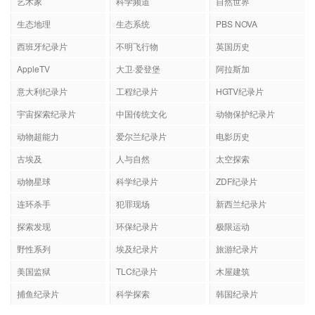
艺术家
科学频道
自然世界
生态地理
生态系统
PBS NOVA
西班牙纪录片
不明飞行物
英国历史
AppleTV
大卫·爱登堡
阿拉斯加
意大利纪录片
工程纪录片
HGTV纪录片
宇宙探索纪录片
中国传统文化
动物保护纪录片
动物超能力
爱尔兰纪录片
电影历史
古埃及
人与自然
太空探索
动物星球
科学纪录片
ZDF纪录片
连环杀手
犯罪现场
新西兰纪录片
探索发现
环保纪录片
极限运动
野性系列
埃及纪录片
旅游纪录片
美国监狱
TLC纪录片
木屋建筑
捕鱼纪录片
科学探索
韩国纪录片