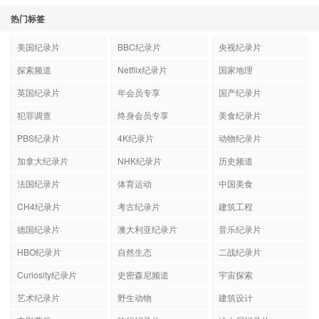
热门标签
美国纪录片
BBC纪录片
央视纪录片
探索频道
Netflix纪录片
国家地理
英国纪录片
年会员专享
国产纪录片
犯罪调查
终身会员专享
美食纪录片
PBS纪录片
4K纪录片
动物纪录片
加拿大纪录片
NHK纪录片
历史频道
法国纪录片
体育运动
中国美食
CH4纪录片
考古纪录片
建筑工程
德国纪录片
澳大利亚纪录片
音乐纪录片
HBO纪录片
自然生态
二战纪录片
Curiosity纪录片
史密森尼频道
宇宙探索
艺术纪录片
野生动物
建筑设计