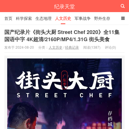
纪录天堂
首页
科学探索
生态地理
人文历史
军事战争
野外生存
经典纪录
4K纪录片
精品资源
国产纪录片《街头大厨 Street Chef 2020》全11集
国语中字 4K超清/2160P/MP4/1.31G 街头美食
发布于 2024-08-20
分类：
人文历史
/
经典记录
阅读(1387)
评论(0)