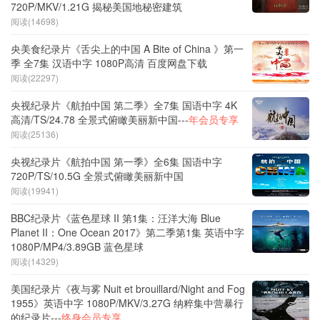
720P/MKV/1.21G 揭秘美国地秘密建筑
阅读(14698)
央美食纪录片《舌尖上的中国 A Bite of China 》第一
季 全7集 汉语中字 1080P高清 百度网盘下载
阅读(22297)
央视纪录片《航拍中国 第二季》全7集 国语中字 4K
高清/TS/24.78 全景式俯瞰美丽新中国---
年会员专享
阅读(25136)
央视纪录片《航拍中国 第一季》全6集 国语中字
720P/TS/10.5G 全景式俯瞰美丽新中国
阅读(19941)
BBC纪录片《蓝色星球 II 第1集：汪洋大海 Blue
Planet II：One Ocean 2017》第二季第1集 英语中字
1080P/MP4/3.89GB 蓝色星球
阅读(14329)
美国纪录片《夜与雾 Nuit et brouillard/Night and Fog
1955》英语中字 1080P/MKV/3.27G 纳粹集中营暴行
的纪录片---
终身会员专享