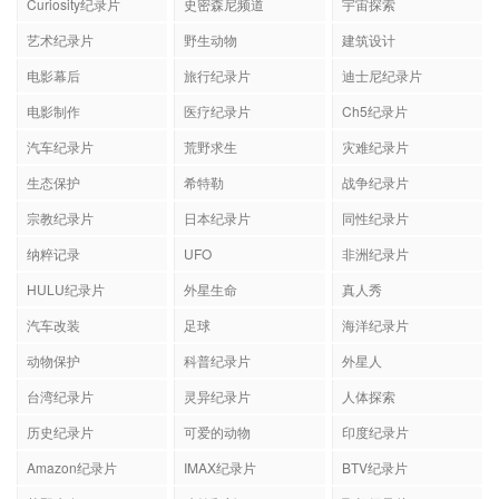
Curiosity纪录片
史密森尼频道
宇宙探索
艺术纪录片
野生动物
建筑设计
电影幕后
旅行纪录片
迪士尼纪录片
电影制作
医疗纪录片
Ch5纪录片
汽车纪录片
荒野求生
灾难纪录片
生态保护
希特勒
战争纪录片
宗教纪录片
日本纪录片
同性纪录片
纳粹记录
UFO
非洲纪录片
HULU纪录片
外星生命
真人秀
汽车改装
足球
海洋纪录片
动物保护
科普纪录片
外星人
台湾纪录片
灵异纪录片
人体探索
历史纪录片
可爱的动物
印度纪录片
Amazon纪录片
IMAX纪录片
BTV纪录片