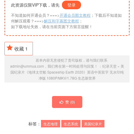
此资源仅限VIP下载，请先
登录
不知道如何开通会员？===>
开通会员图文教程
；下载后不知道如
何解压观看？===>
解压和字幕图文教程
；
如下载地址失效，请在当前页面下方留言提醒！
收藏
1
若本内容无意侵犯了贵司版权，请与我们联系
admin@ummua.com，我们将在第一时间处理与回复！ ：
纪录天堂
»
美
国纪录片《地球太空船 Spaceship Earth 2020》英语中英双字 无水印纯
净版 1080P/MKV/1.78G 生态新世界
赞 (
0
)
标签：
生态地理
生态系统
美国纪录片