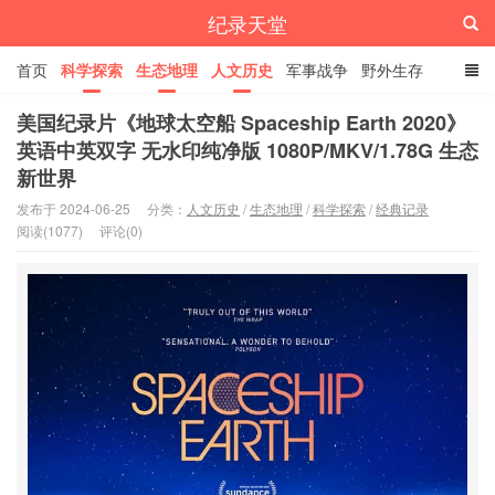
纪录天堂
首页
科学探索
生态地理
人文历史
军事战争
野外生存
经典纪录
4K纪录片
精品资源
美国纪录片《地球太空船 Spaceship Earth 2020》
英语中英双字 无水印纯净版 1080P/MKV/1.78G 生态
新世界
发布于 2024-06-25
分类：
人文历史
/
生态地理
/
科学探索
/
经典记录
阅读(1077)
评论(0)