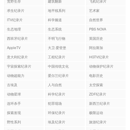
荒野生存
建筑翻新
飞机纪录片
求生纪录片
地平线系列
艺术家
ITV纪录片
科学频道
自然世界
生态地理
生态系统
PBS NOVA
西班牙纪录片
不明飞行物
英国历史
AppleTV
大卫·爱登堡
阿拉斯加
意大利纪录片
工程纪录片
HGTV纪录片
宇宙探索纪录片
中国传统文化
动物保护纪录片
动物超能力
爱尔兰纪录片
电影历史
古埃及
人与自然
太空探索
动物星球
科学纪录片
ZDF纪录片
连环杀手
犯罪现场
新西兰纪录片
探索发现
环保纪录片
极限运动
野性系列
埃及纪录片
旅游纪录片