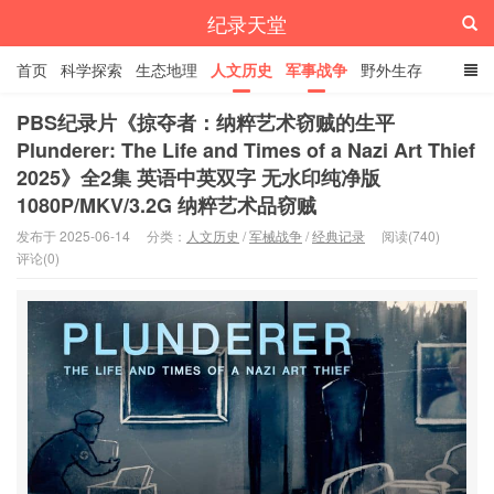
纪录天堂
首页
科学探索
生态地理
人文历史
军事战争
野外生存
经典纪录
4K纪录片
精品资源
PBS纪录片《掠夺者：纳粹艺术窃贼的生平
Plunderer: The Life and Times of a Nazi Art Thief
2025》全2集 英语中英双字 无水印纯净版
1080P/MKV/3.2G 纳粹艺术品窃贼
发布于 2025-06-14
分类：
人文历史
/
军械战争
/
经典记录
阅读(740)
评论(0)