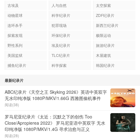
古埃及
人与自然
太空探索
动物星球
科学纪录片
ZDF纪录片
连环杀手
犯罪现场
新西兰纪录片
探索发现
环保纪录片
极限运动
野性系列
埃及纪录片
旅游纪录片
美国监狱
TLC纪录片
木屋建筑
捕鱼纪录片
科学探索
韩国纪录片
最新纪录片
ABC纪录片《天空之王 Skyking 2026》英语中英双字
无水印纯净版 1080P/MKV/1.66G 西雅图偷机事件
阅读(38)
罗马尼亚纪录片《太近：沉默之下的创伤 Too
Close/Apropierea 2022》 罗马尼亚语中英双字 无水
印纯净版 1080P/MKV/1.4G 寻求治愈与正义
阅读(28)