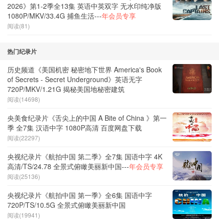
2026》第1-2季全13集 英语中英双字 无水印纯净版
1080P/MKV/33.4G 捕鱼生活---
年会员专享
阅读(81)
热门纪录片
历史频道《美国机密 秘密地下世界 America's Book
of Secrets - Secret Underground》英语无字
720P/MKV/1.21G 揭秘美国地秘密建筑
阅读(14698)
央美食纪录片《舌尖上的中国 A Bite of China 》第一
季 全7集 汉语中字 1080P高清 百度网盘下载
阅读(22297)
央视纪录片《航拍中国 第二季》全7集 国语中字 4K
高清/TS/24.78 全景式俯瞰美丽新中国---
年会员专享
阅读(25136)
央视纪录片《航拍中国 第一季》全6集 国语中字
720P/TS/10.5G 全景式俯瞰美丽新中国
阅读(19941)