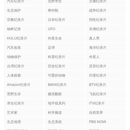
汽车纪录片
荒野求生
灾难纪录片
生态保护
希特勒
战争纪录片
宗教纪录片
日本纪录片
同性纪录片
纳粹记录
UFO
非洲纪录片
HULU纪录片
外星生命
真人秀
汽车改装
足球
海洋纪录片
动物保护
科普纪录片
外星人
台湾纪录片
历史纪录片
灵异纪录片
人体探索
可爱的动物
印度纪录片
Amazon纪录片
IMAX纪录片
BTV纪录片
荒野生存
建筑翻新
飞机纪录片
求生纪录片
地平线系列
ITV纪录片
艺术家
科学频道
自然世界
生态地理
生态系统
PBS NOVA