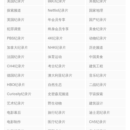
美国纪录片
BBC纪录片
央视纪录片
探索频道
Netflix纪录片
国家地理
英国纪录片
年会员专享
国产纪录片
犯罪调查
终身会员专享
美食纪录片
PBS纪录片
4K纪录片
动物纪录片
加拿大纪录片
NHK纪录片
历史频道
法国纪录片
体育运动
中国美食
CH4纪录片
考古纪录片
建筑工程
德国纪录片
澳大利亚纪录片
音乐纪录片
HBO纪录片
自然生态
二战纪录片
Curiosity纪录片
史密森尼频道
宇宙探索
艺术纪录片
野生动物
建筑设计
电影幕后
旅行纪录片
迪士尼纪录片
电影制作
医疗纪录片
Ch5纪录片