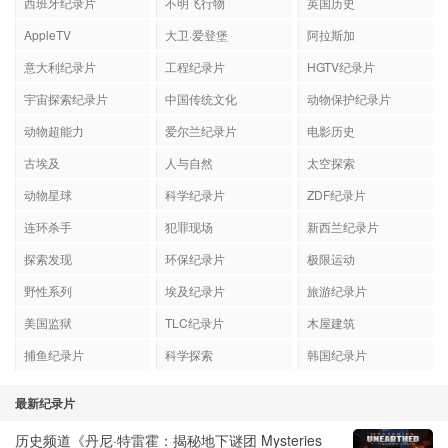
西班牙纪录片
不明飞行物
英国历史
AppleTV
大卫·爱登堡
阿拉斯加
意大利纪录片
工程纪录片
HGTV纪录片
宇宙探索纪录片
中国传统文化
动物保护纪录片
动物超能力
爱尔兰纪录片
电影历史
古埃及
人与自然
太空探索
动物星球
科学纪录片
ZDF纪录片
连环杀手
犯罪现场
新西兰纪录片
探索发现
环保纪录片
极限运动
野性系列
埃及纪录片
旅游纪录片
美国监狱
TLC纪录片
木屋建筑
捕鱼纪录片
科学探索
韩国纪录片
最新纪录片
历史频道《丹尼·特雷霍：揭秘地下谜团 Mysteries