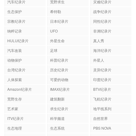
汽车纪录片
荒野求生
灾难纪录片
生态保护
希特勒
战争纪录片
宗教纪录片
日本纪录片
同性纪录片
纳粹记录
UFO
非洲纪录片
HULU纪录片
外星生命
真人秀
汽车改装
足球
海洋纪录片
动物保护
科普纪录片
外星人
台湾纪录片
历史纪录片
灵异纪录片
人体探索
可爱的动物
印度纪录片
Amazon纪录片
IMAX纪录片
BTV纪录片
荒野生存
建筑翻新
飞机纪录片
艺术家
求生纪录片
地平线系列
ITV纪录片
科学频道
自然世界
生态地理
生态系统
PBS NOVA