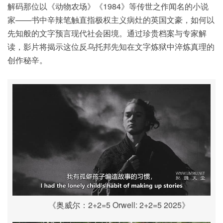
解码那位以《动物农场》《1984》等传世之作闻名的小说
家——书中辛辣笔触直指极权主义病灶的英国文豪，如何以
先知般的文字预言现代社会困境。通过珍贵档案与专家解
读，影片将揭示这位反乌托邦先知在文字炼狱中淬炼真理的
创作秘辛。
《奥威尔：2+2=5 Orwell: 2+2=5 2025》