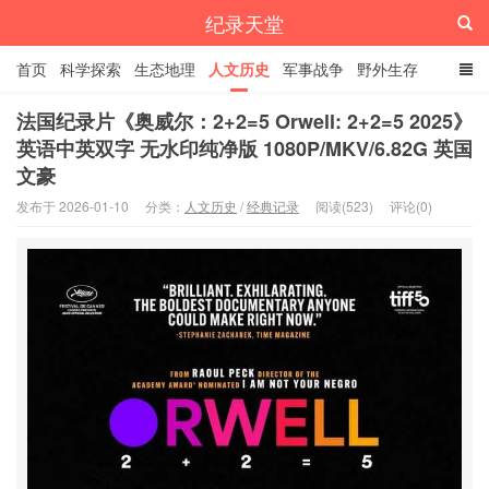
纪录天堂
首页
科学探索
生态地理
人文历史
军事战争
野外生存
经典纪录
4K纪录片
精品资源
法国纪录片《奥威尔：2+2=5 Orwell: 2+2=5 2025》
英语中英双字 无水印纯净版 1080P/MKV/6.82G 英国
文豪
发布于 2026-01-10
分类：
人文历史
/
经典记录
阅读(523)
评论(0)