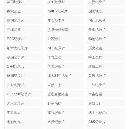
美国纪录片
BBC纪录片
央视纪录片
探索频道
Netflix纪录片
国家地理
英国纪录片
年会员专享
国产纪录片
犯罪调查
终身会员专享
美食纪录片
PBS纪录片
4K纪录片
动物纪录片
加拿大纪录片
NHK纪录片
历史频道
法国纪录片
体育运动
中国美食
CH4纪录片
考古纪录片
建筑工程
德国纪录片
澳大利亚纪录片
音乐纪录片
HBO纪录片
自然生态
二战纪录片
Curiosity纪录片
史密森尼频道
宇宙探索
艺术纪录片
野生动物
建筑设计
电影幕后
旅行纪录片
迪士尼纪录片
电影制作
医疗纪录片
Ch5纪录片