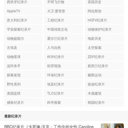
西班牙纪录片
不明飞行物
英国历史
AppleTV
大卫·爱登堡
阿拉斯加
意大利纪录片
工程纪录片
HGTV纪录片
宇宙探索纪录片
中国传统文化
动物保护纪录片
动物超能力
爱尔兰纪录片
电影历史
古埃及
人与自然
太空探索
动物星球
科学纪录片
ZDF纪录片
连环杀手
犯罪现场
新西兰纪录片
探索发现
环保纪录片
极限运动
野性系列
埃及纪录片
旅游纪录片
美国监狱
TLC纪录片
木屋建筑
捕鱼纪录片
科学探索
韩国纪录片
最新纪录片
BBC纪录片《卡罗琳·沃克：工作中的女性 Caroline