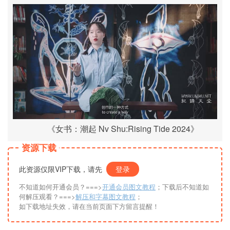
《女书：潮起 Nv Shu:Rising Tide 2024》
资源下载
此资源仅限VIP下载，请先
登录
不知道如何开通会员？===>
开通会员图文教程
；下载后不知道如
何解压观看？===>
解压和字幕图文教程
；
如下载地址失效，请在当前页面下方留言提醒！