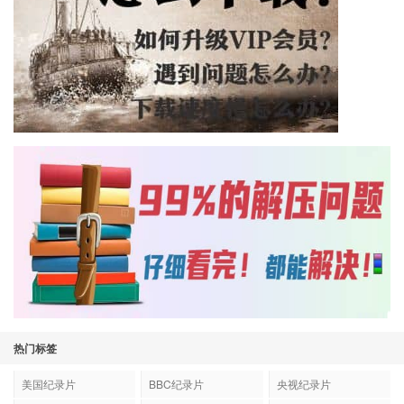
热门标签
美国纪录片
BBC纪录片
央视纪录片