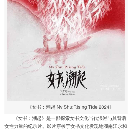
《女书：潮起 Nv Shu:Rising Tide 2024》
《女书：潮起》是一部探索女书文化当代浪潮与其背后
女性力量的纪录片。影片穿梭于女书文化发现地湖南江永和