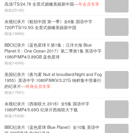
高清/TS/24.78 全景式俯瞰美丽新中国---
年会员专享
阅读(25160)
央视纪录片《航拍中国 第一季》全6集 国语中字
720P/TS/10.5G 全景式俯瞰美丽新中国
阅读(19969)
BBC纪录片《蓝色星球 II 第1集：汪洋大海 Blue
Planet II：One Ocean 2017》第二季第1集 英语中字
1080P/MP4/3.89GB 蓝色星球
阅读(14345)
美国纪录片《夜与雾 Nuit et brouillard/Night and Fog
1955》英语中字 1080P/MKV/3.27G 纳粹集中营暴行
的纪录片---
终身会员专享
阅读(17651)
央视纪录片《西南联大 2018》全5集 国语中字
1080P/MP4/5.69G 纪录片西南联大下载
阅读(15328)
BBC纪录片《蓝色星球 Blue Planet》全10集 英语中