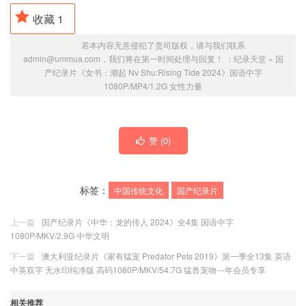
收藏
1
若本内容无意侵犯了贵司版权，请与我们联系
admin@ummua.com，我们将在第一时间处理与回复！ ：
纪录天堂
»
国
产纪录片《女书：潮起 Nv Shu:Rising Tide 2024》国语中字
1080P/MP4/1.2G 女性力量
赞 (
0
)
标签：
中国传统文化
国产纪录片
上一篇
国产纪录片《中华：龙的传人 2024》全4集 国语中字
1080P/MKV/2.9G 中华文明
下一篇
澳大利亚纪录片《家有猛宠 Predator Pets 2019》第一季全13集 英语
中英双字 无水印纯净版 高码1080P/MKV/54.7G 猛兽宠物---
年会员专享
相关推荐