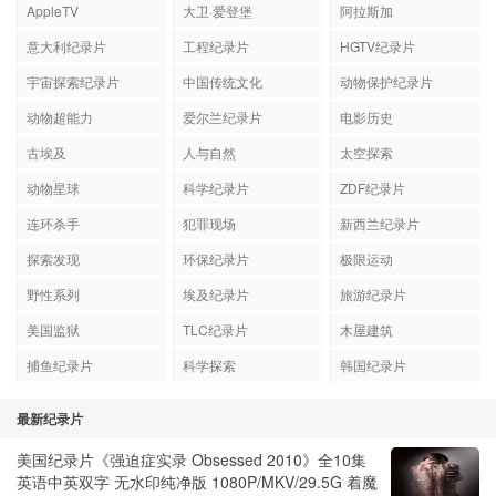
AppleTV
大卫·爱登堡
阿拉斯加
意大利纪录片
工程纪录片
HGTV纪录片
宇宙探索纪录片
中国传统文化
动物保护纪录片
动物超能力
爱尔兰纪录片
电影历史
古埃及
人与自然
太空探索
动物星球
科学纪录片
ZDF纪录片
连环杀手
犯罪现场
新西兰纪录片
探索发现
环保纪录片
极限运动
野性系列
埃及纪录片
旅游纪录片
美国监狱
TLC纪录片
木屋建筑
捕鱼纪录片
科学探索
韩国纪录片
最新纪录片
美国纪录片《强迫症实录 Obsessed 2010》全10集
英语中英双字 无水印纯净版 1080P/MKV/29.5G 着魔