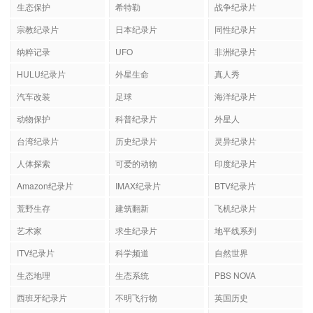
生态保护
希特勒
战争纪录片
宗教纪录片
日本纪录片
同性纪录片
纳粹记录
UFO
非洲纪录片
HULU纪录片
外星生命
真人秀
汽车改装
足球
海洋纪录片
动物保护
科普纪录片
外星人
台湾纪录片
历史纪录片
灵异纪录片
人体探索
可爱的动物
印度纪录片
Amazon纪录片
IMAX纪录片
BTV纪录片
荒野生存
建筑翻新
飞机纪录片
艺术家
求生纪录片
地平线系列
ITV纪录片
科学频道
自然世界
生态地理
生态系统
PBS NOVA
西班牙纪录片
不明飞行物
英国历史