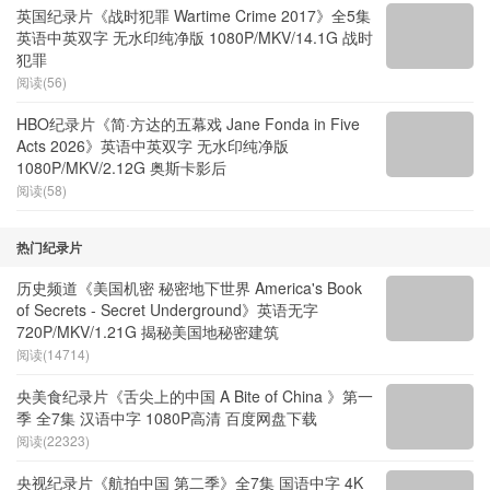
英国纪录片《战时犯罪 Wartime Crime 2017》全5集
英语中英双字 无水印纯净版 1080P/MKV/14.1G 战时
犯罪
阅读(56)
HBO纪录片《简·方达的五幕戏 Jane Fonda in Five
Acts 2026》英语中英双字 无水印纯净版
1080P/MKV/2.12G 奥斯卡影后
阅读(58)
热门纪录片
历史频道《美国机密 秘密地下世界 America's Book
of Secrets - Secret Underground》英语无字
720P/MKV/1.21G 揭秘美国地秘密建筑
阅读(14714)
央美食纪录片《舌尖上的中国 A Bite of China 》第一
季 全7集 汉语中字 1080P高清 百度网盘下载
阅读(22323)
央视纪录片《航拍中国 第二季》全7集 国语中字 4K