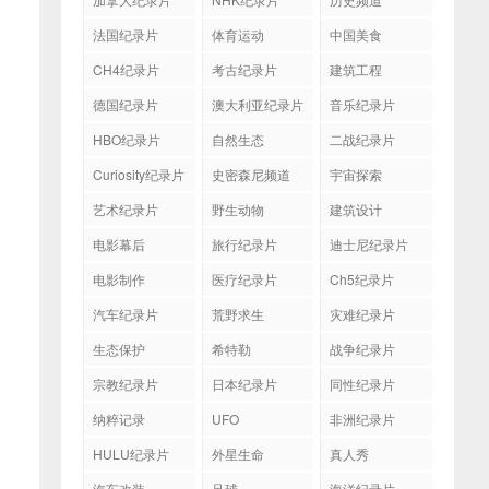
法国纪录片
体育运动
中国美食
CH4纪录片
考古纪录片
建筑工程
德国纪录片
澳大利亚纪录片
音乐纪录片
HBO纪录片
自然生态
二战纪录片
Curiosity纪录片
史密森尼频道
宇宙探索
艺术纪录片
野生动物
建筑设计
电影幕后
旅行纪录片
迪士尼纪录片
电影制作
医疗纪录片
Ch5纪录片
汽车纪录片
荒野求生
灾难纪录片
生态保护
希特勒
战争纪录片
宗教纪录片
日本纪录片
同性纪录片
纳粹记录
UFO
非洲纪录片
HULU纪录片
外星生命
真人秀
汽车改装
足球
海洋纪录片