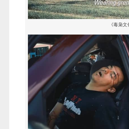
《毒枭文化 N