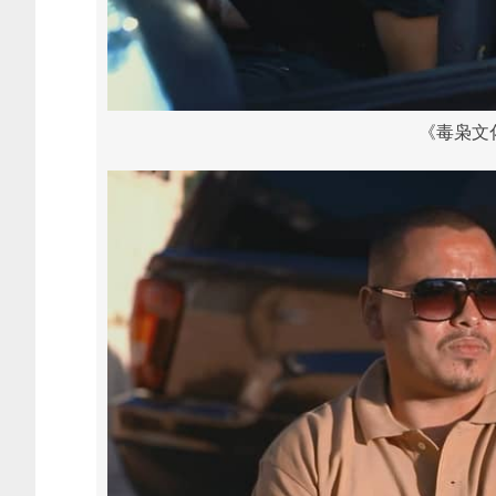
《毒枭文化 N