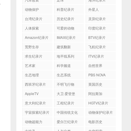
现
动物保护
科普纪录片
外星人
台湾纪录片
历史纪录片
灵异纪录片
人体探索
可爱的动物
印度纪录片
Amazon纪录片
IMAX纪录片
BTV纪录片
荒野生存
建筑翻新
飞机纪录片
求生纪录片
地平线系列
ITV纪录片
艺术家
科学频道
自然世界
生态地理
生态系统
PBS NOVA
西班牙纪录片
不明飞行物
英国历史
AppleTV
大卫·爱登堡
阿拉斯加
意大利纪录片
工程纪录片
HGTV纪录片
宇宙探索纪录片
中国传统文化
动物保护纪录片
动物超能力
爱尔兰纪录片
电影历史
古埃及
人与自然
太空探索