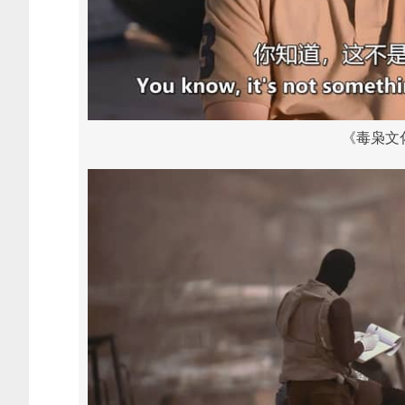
《毒枭文化 N