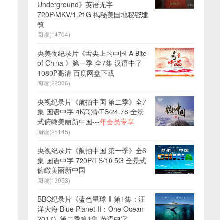
Underground》英语无字
720P/MKV/1.21G 揭秘美国地秘密建
筑
阅读(14704)
央美食纪录片《舌尖上的中国 A Bite
of China 》第一季 全7集 汉语中字
1080P高清 百度网盘下载
阅读(22306)
央视纪录片《航拍中国 第二季》全7
集 国语中字 4K高清/TS/24.78 全景
式俯瞰美丽新中国---
年会员专享
阅读(25145)
央视纪录片《航拍中国 第一季》全6
集 国语中字 720P/TS/10.5G 全景式
俯瞰美丽新中国
阅读(19953)
BBC纪录片《蓝色星球 II 第1集：汪
洋大海 Blue Planet II：One Ocean
2017》第二季第1集 英语中字