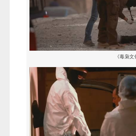
《毒枭文化 N