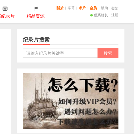
關於
|
字幕
|
求片
|
会员
|
幫助
登陆
注册
联系站长
K纪录片
精品资源
纪录片搜索