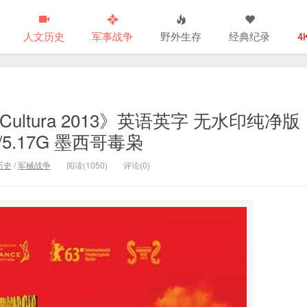
人文历史
军事战争
野外生存
经典纪录
4
ultura 2013》英语英字 无水印纯净版
V/5.17G 墨西哥毒枭
历史
/
军械战争
阅读(1050)
评论(0)