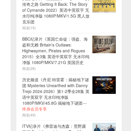
传奇之路 Getting It Back: The Story
of Cymande 2022》英语中英双字 无
水印纯净版 1080P/MKV/1.5G 黑人放
克乐团
阅读(19)
BBC纪录片《英国亡命徒：强盗、海
盗和无赖 Britain's Outlaws:
Highwaymen, Pirates and Rogues
2015》全3集 英语中英双字 无水印纯
净版 1080P/MKV/7.21G 英国历史
阅读(28)
历史频道《丹尼·特雷霍：揭秘地下谜
团 Mysteries Unearthed with Danny
Trejo 2024-2026》第1-2季全28集 英
语中英双字 无水印纯净版
1080P/MKV/45.8G 揭秘地下谜团---
终身会员专享
阅读(49)
ITV纪录片《弗雷迪与杰森：荒野露