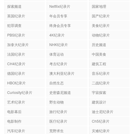
探索频道
Netflix纪录片
国家地理
英国纪录片
年会员专享
国产纪录片
犯罪调查
终身会员专享
美食纪录片
PBS纪录片
4K纪录片
动物纪录片
加拿大纪录片
NHK纪录片
历史频道
法国纪录片
体育运动
中国美食
CH4纪录片
考古纪录片
建筑工程
德国纪录片
澳大利亚纪录片
音乐纪录片
HBO纪录片
自然生态
二战纪录片
Curiosity纪录片
史密森尼频道
宇宙探索
艺术纪录片
野生动物
建筑设计
电影幕后
旅行纪录片
迪士尼纪录片
电影制作
医疗纪录片
Ch5纪录片
汽车纪录片
荒野求生
灾难纪录片