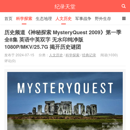
纪录天堂
首页
科学探索
生态地理
人文历史
军事战争
野外生存
经典纪录
4K纪录片
精品资源
历史频道《神秘探索 MysteryQuest 2009》第一季
全8集 英语中英双字 无水印纯净版
1080P/MKV/25.7G 揭开历史谜团
发布于 2024-07-15
分类：
人文历史
/
科学探索
/
经典记录
阅读(1030)
评论(0)