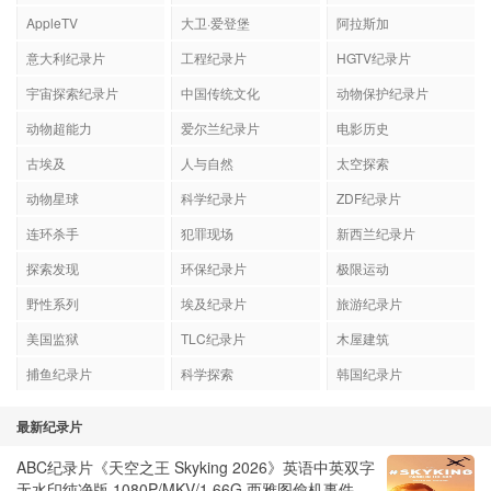
AppleTV
大卫·爱登堡
阿拉斯加
意大利纪录片
工程纪录片
HGTV纪录片
宇宙探索纪录片
中国传统文化
动物保护纪录片
动物超能力
爱尔兰纪录片
电影历史
古埃及
人与自然
太空探索
动物星球
科学纪录片
ZDF纪录片
连环杀手
犯罪现场
新西兰纪录片
探索发现
环保纪录片
极限运动
野性系列
埃及纪录片
旅游纪录片
美国监狱
TLC纪录片
木屋建筑
捕鱼纪录片
科学探索
韩国纪录片
最新纪录片
ABC纪录片《天空之王 Skyking 2026》英语中英双字
无水印纯净版 1080P/MKV/1.66G 西雅图偷机事件