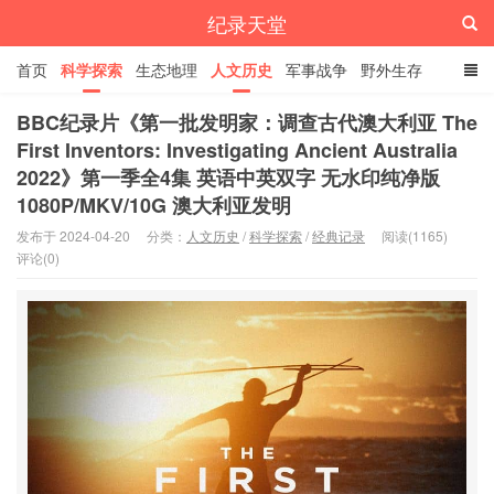
纪录天堂
首页
科学探索
生态地理
人文历史
军事战争
野外生存
经典纪录
4K纪录片
精品资源
BBC纪录片《第一批发明家：调查古代澳大利亚 The
First Inventors: Investigating Ancient Australia
2022》第一季全4集 英语中英双字 无水印纯净版
1080P/MKV/10G 澳大利亚发明
发布于 2024-04-20
分类：
人文历史
/
科学探索
/
经典记录
阅读(1165)
评论(0)