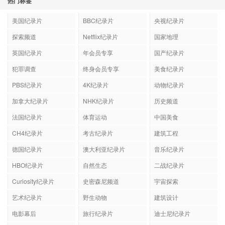
热门标签
美国纪录片
BBC纪录片
央视纪录片
探索频道
Netflix纪录片
国家地理
英国纪录片
年会员专享
国产纪录片
犯罪调查
终身会员专享
美食纪录片
PBS纪录片
4K纪录片
动物纪录片
加拿大纪录片
NHK纪录片
历史频道
法国纪录片
体育运动
中国美食
CH4纪录片
考古纪录片
建筑工程
德国纪录片
澳大利亚纪录片
音乐纪录片
HBO纪录片
自然生态
二战纪录片
Curiosity纪录片
史密森尼频道
宇宙探索
艺术纪录片
野生动物
建筑设计
电影幕后
旅行纪录片
迪士尼纪录片