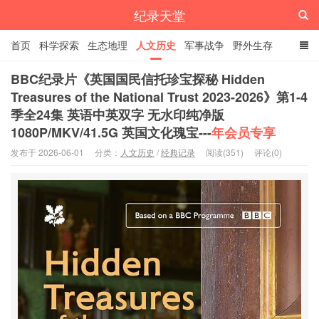
纪录天堂
首页
科学探索
生态地理
人文历史
军事战争
野外生存
经典纪录
4K纪录片
精品资源
BBC纪录片《英国国民信托珍宝探秘 Hidden
Treasures of the National Trust 2023-2026》第1-4
季全24集 英语中英双字 无水印纯净版
1080P/MKV/41.5G 英国文化瑰宝---
年会员专享
发布于 2026-06-01
分类：
人文历史
/
经典记录
阅读(351)
评论(0)