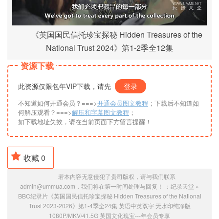
《英国国民信托珍宝探秘 Hidden Treasures of the
National Trust 2024》第1-2季全12集
资源下载
此资源仅限包年VIP下载，请先
登录
不知道如何开通会员？===>
开通会员图文教程
；下载后不知道如
何解压观看？===>
解压和字幕图文教程
；
如下载地址失效，请在当前页面下方留言提醒！
收藏
0
若本内容无意侵犯了贵司版权，请与我们联系
admin@ummua.com，我们将在第一时间处理与回复！ ：
纪录天堂
»
BBC纪录片《英国国民信托珍宝探秘 Hidden Treasures of the National
Trust 2023-2026》第1-4季全24集 英语中英双字 无水印纯净版
1080P/MKV/41.5G 英国文化瑰宝---
年会员专享