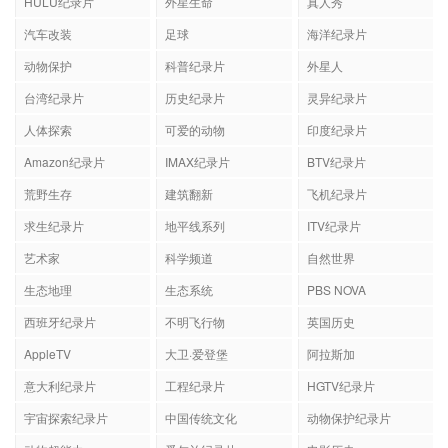
HULU纪录片
外星生命
真人秀
汽车改装
足球
海洋纪录片
动物保护
科普纪录片
外星人
台湾纪录片
历史纪录片
灵异纪录片
人体探索
可爱的动物
印度纪录片
Amazon纪录片
IMAX纪录片
BTV纪录片
荒野生存
建筑翻新
飞机纪录片
求生纪录片
地平线系列
ITV纪录片
艺术家
科学频道
自然世界
生态地理
生态系统
PBS NOVA
西班牙纪录片
不明飞行物
英国历史
AppleTV
大卫·爱登堡
阿拉斯加
意大利纪录片
工程纪录片
HGTV纪录片
宇宙探索纪录片
中国传统文化
动物保护纪录片