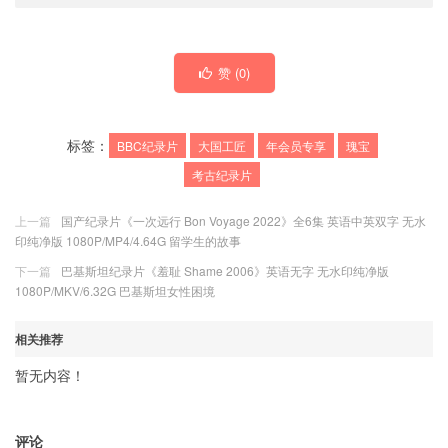
赞 (
0
)
标签：
BBC纪录片
大国工匠
年会员专享
瑰宝
考古纪录片
上一篇
国产纪录片《一次远行 Bon Voyage 2022》全6集 英语中英双字 无水
印纯净版 1080P/MP4/4.64G 留学生的故事
下一篇
巴基斯坦纪录片《羞耻 Shame 2006》英语无字 无水印纯净版
1080P/MKV/6.32G 巴基斯坦女性困境
相关推荐
暂无内容！
评论