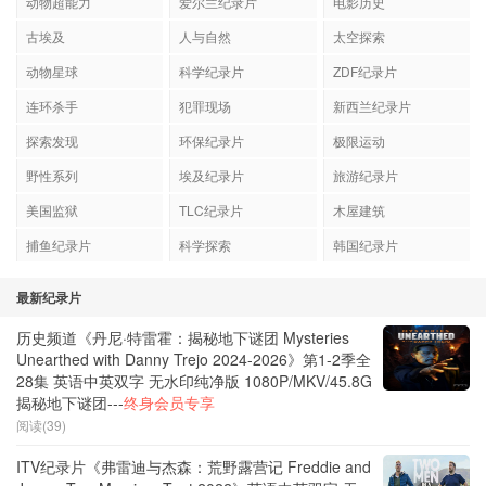
动物超能力
爱尔兰纪录片
电影历史
古埃及
人与自然
太空探索
动物星球
科学纪录片
ZDF纪录片
连环杀手
犯罪现场
新西兰纪录片
探索发现
环保纪录片
极限运动
野性系列
埃及纪录片
旅游纪录片
美国监狱
TLC纪录片
木屋建筑
捕鱼纪录片
科学探索
韩国纪录片
最新纪录片
历史频道《丹尼·特雷霍：揭秘地下谜团 Mysteries
Unearthed with Danny Trejo 2024-2026》第1-2季全
28集 英语中英双字 无水印纯净版 1080P/MKV/45.8G
揭秘地下谜团---
终身会员专享
阅读(39)
ITV纪录片《弗雷迪与杰森：荒野露营记 Freddie and