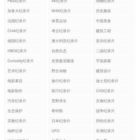
PBS纪录片
4K纪录片
动物纪录片
加拿大纪录片
NHK纪录片
历史频道
法国纪录片
体育运动
中国美食
CH4纪录片
考古纪录片
建筑工程
德国纪录片
澳大利亚纪录片
音乐纪录片
HBO纪录片
自然生态
二战纪录片
Curiosity纪录片
史密森尼频道
宇宙探索
艺术纪录片
野生动物
建筑设计
电影幕后
旅行纪录片
迪士尼纪录片
电影制作
医疗纪录片
Ch5纪录片
汽车纪录片
荒野求生
灾难纪录片
生态保护
希特勒
战争纪录片
宗教纪录片
日本纪录片
同性纪录片
纳粹记录
UFO
非洲纪录片