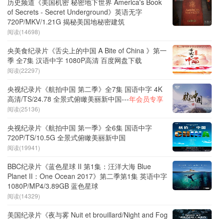
历史频道《美国机密 秘密地下世界 America's Book
of Secrets - Secret Underground》英语无字
720P/MKV/1.21G 揭秘美国地秘密建筑
阅读(14698)
央美食纪录片《舌尖上的中国 A Bite of China 》第一
季 全7集 汉语中字 1080P高清 百度网盘下载
阅读(22297)
央视纪录片《航拍中国 第二季》全7集 国语中字 4K
高清/TS/24.78 全景式俯瞰美丽新中国---
年会员专享
阅读(25136)
央视纪录片《航拍中国 第一季》全6集 国语中字
720P/TS/10.5G 全景式俯瞰美丽新中国
阅读(19941)
BBC纪录片《蓝色星球 II 第1集：汪洋大海 Blue
Planet II：One Ocean 2017》第二季第1集 英语中字
1080P/MP4/3.89GB 蓝色星球
阅读(14329)
美国纪录片《夜与雾 Nuit et brouillard/Night and Fog