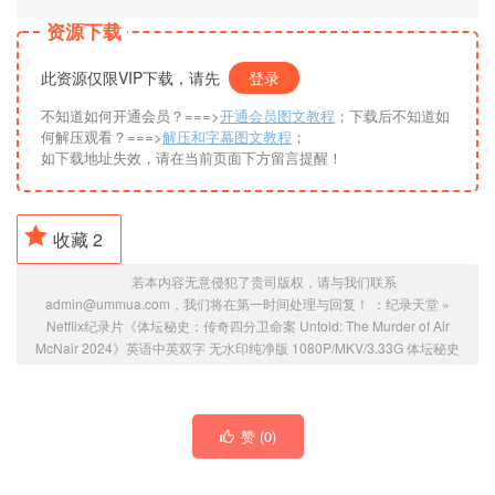
资源下载
此资源仅限VIP下载，请先
登录
不知道如何开通会员？===>
开通会员图文教程
；下载后不知道如
何解压观看？===>
解压和字幕图文教程
；
如下载地址失效，请在当前页面下方留言提醒！
收藏
2
若本内容无意侵犯了贵司版权，请与我们联系
admin@ummua.com，我们将在第一时间处理与回复！ ：
纪录天堂
»
Netflix纪录片《体坛秘史：传奇四分卫命案 Untold: The Murder of Air
McNair 2024》英语中英双字 无水印纯净版 1080P/MKV/3.33G 体坛秘史
赞 (
0
)