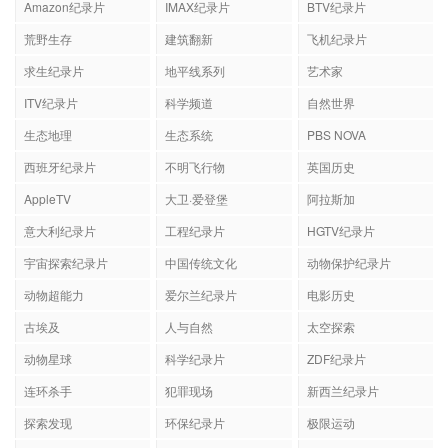
Amazon纪录片
IMAX纪录片
BTV纪录片
荒野生存
建筑翻新
飞机纪录片
求生纪录片
地平线系列
艺术家
ITV纪录片
科学频道
自然世界
生态地理
生态系统
PBS NOVA
西班牙纪录片
不明飞行物
英国历史
AppleTV
大卫·爱登堡
阿拉斯加
意大利纪录片
工程纪录片
HGTV纪录片
宇宙探索纪录片
中国传统文化
动物保护纪录片
动物超能力
爱尔兰纪录片
电影历史
古埃及
人与自然
太空探索
动物星球
科学纪录片
ZDF纪录片
连环杀手
犯罪现场
新西兰纪录片
探索发现
环保纪录片
极限运动