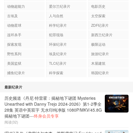
动物超能力
爱尔兰纪录片
电影历史
古埃及
人与自然
太空探索
动物星球
科学纪录片
ZDF纪录片
连环杀手
犯罪现场
新西兰纪录片
探索发现
环保纪录片
极限运动
野性系列
埃及纪录片
旅游纪录片
美国监狱
TLC纪录片
木屋建筑
捕鱼纪录片
科学探索
韩国纪录片
最新纪录片
历史频道《丹尼·特雷霍：揭秘地下谜团 Mysteries
Unearthed with Danny Trejo 2024-2026》第1-2季全
28集 英语中英双字 无水印纯净版 1080P/MKV/45.8G
揭秘地下谜团---
终身会员专享
阅读(32)