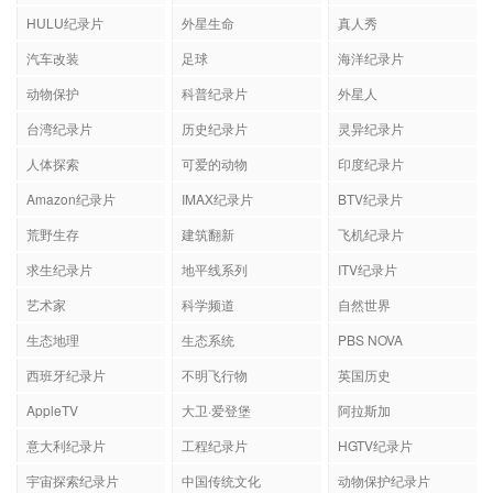
HULU纪录片
外星生命
真人秀
汽车改装
足球
海洋纪录片
动物保护
科普纪录片
外星人
台湾纪录片
历史纪录片
灵异纪录片
人体探索
可爱的动物
印度纪录片
Amazon纪录片
IMAX纪录片
BTV纪录片
荒野生存
建筑翻新
飞机纪录片
求生纪录片
地平线系列
ITV纪录片
艺术家
科学频道
自然世界
生态地理
生态系统
PBS NOVA
西班牙纪录片
不明飞行物
英国历史
AppleTV
大卫·爱登堡
阿拉斯加
意大利纪录片
工程纪录片
HGTV纪录片
宇宙探索纪录片
中国传统文化
动物保护纪录片