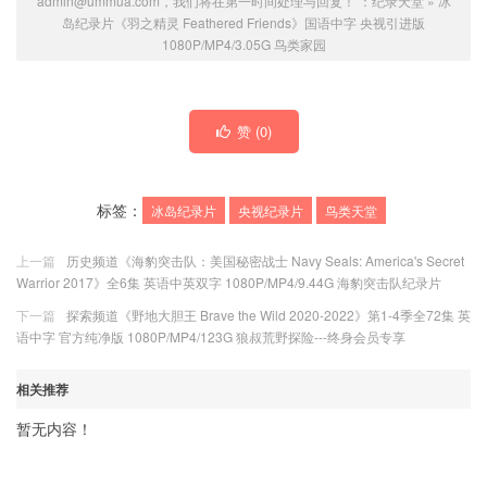
admin@ummua.com，我们将在第一时间处理与回复！ ：
纪录天堂
»
冰
岛纪录片《羽之精灵 Feathered Friends》国语中字 央视引进版
1080P/MP4/3.05G 鸟类家园
赞 (
0
)
标签：
冰岛纪录片
央视纪录片
鸟类天堂
上一篇
历史频道《海豹突击队：美国秘密战士 Navy Seals: America's Secret
Warrior 2017》全6集 英语中英双字 1080P/MP4/9.44G 海豹突击队纪录片
下一篇
探索频道《野地大胆王 Brave the Wild 2020-2022》第1-4季全72集 英
语中字 官方纯净版 1080P/MP4/123G 狼叔荒野探险---
终身会员专享
相关推荐
暂无内容！