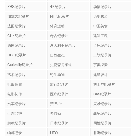
PBS纪录片
4K纪录片
动物纪录片
加拿大纪录片
NHK纪录片
历史频道
法国纪录片
体育运动
中国美食
CH4纪录片
考古纪录片
建筑工程
德国纪录片
澳大利亚纪录片
音乐纪录片
HBO纪录片
自然生态
二战纪录片
Curiosity纪录片
史密森尼频道
宇宙探索
艺术纪录片
野生动物
建筑设计
电影幕后
旅行纪录片
迪士尼纪录片
电影制作
医疗纪录片
Ch5纪录片
汽车纪录片
荒野求生
灾难纪录片
生态保护
希特勒
战争纪录片
宗教纪录片
日本纪录片
同性纪录片
纳粹记录
UFO
非洲纪录片