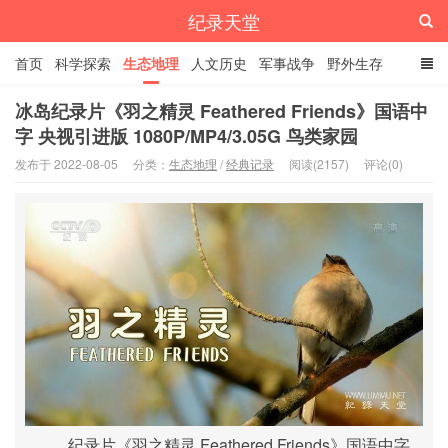
纪录天堂
首页
科学探索
生态地理
人文历史
军事战争
野外生存
经典纪录
4K纪录片
精品资源
冰岛纪录片《羽之精灵 Feathered Friends》国语中
字 央视引进版 1080P/MP4/3.05G 鸟类家园
发布于 2022-08-05
分类：
生态地理
/
经典记录
阅读(2157)
评论(0)
纪录片《羽之精灵 Feathered Friends》国语中字