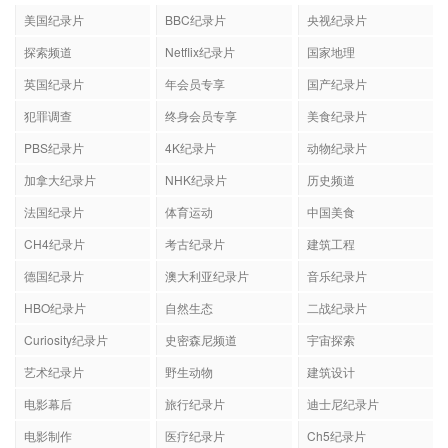
美国纪录片
BBC纪录片
央视纪录片
探索频道
Netflix纪录片
国家地理
英国纪录片
年会员专享
国产纪录片
犯罪调查
终身会员专享
美食纪录片
PBS纪录片
4K纪录片
动物纪录片
加拿大纪录片
NHK纪录片
历史频道
法国纪录片
体育运动
中国美食
CH4纪录片
考古纪录片
建筑工程
德国纪录片
澳大利亚纪录片
音乐纪录片
HBO纪录片
自然生态
二战纪录片
Curiosity纪录片
史密森尼频道
宇宙探索
艺术纪录片
野生动物
建筑设计
电影幕后
旅行纪录片
迪士尼纪录片
电影制作
医疗纪录片
Ch5纪录片