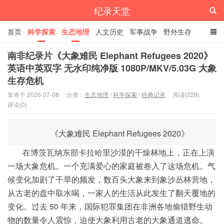
纪录天堂
首页
科学探索
生态地理
人文历史
军事战争
野外生存
经典纪录
4K纪录片
精品资源
南非纪录片《大象难民 Elephant Refugees 2020》
英语中英双字 无水印纯净版 1080P/MKV/5.03G 大象
生存危机
发布于 2026-07-08
分类：
生态地理
/
科学探索
/
经典记录
阅读(229)
评论(0)
《大象难民 Elephant Refugees 2020》
在博茨瓦纳东部卡拉哈里沙漠的干燥林地上，正在上演
一场大象危机。一个充满爱心的家庭被卷入了这场危机。气
候变化加剧了干旱的频发，数百头大象来到象沙丛林营地，
从古老的盘中取水喝，一家人的生活从此发生了翻天覆地的
变化。过去 50 年来，国际犯罪集团在非洲各地偷猎野生动
物的数量令人震惊，迫使大象利用古老的大象通道逃命。