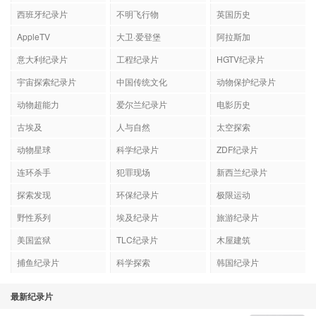
西班牙纪录片
不明飞行物
英国历史
AppleTV
大卫·爱登堡
阿拉斯加
意大利纪录片
工程纪录片
HGTV纪录片
宇宙探索纪录片
中国传统文化
动物保护纪录片
动物超能力
爱尔兰纪录片
电影历史
古埃及
人与自然
太空探索
动物星球
科学纪录片
ZDF纪录片
连环杀手
犯罪现场
新西兰纪录片
探索发现
环保纪录片
极限运动
野性系列
埃及纪录片
旅游纪录片
美国监狱
TLC纪录片
木屋建筑
捕鱼纪录片
科学探索
韩国纪录片
最新纪录片