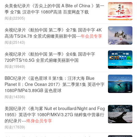
央美食纪录片《舌尖上的中国 A Bite of China 》第一
季 全7集 汉语中字 1080P高清 百度网盘下载
阅读(22305)
央视纪录片《航拍中国 第二季》全7集 国语中字 4K
高清/TS/24.78 全景式俯瞰美丽新中国---
年会员专享
阅读(25143)
央视纪录片《航拍中国 第一季》全6集 国语中字
720P/TS/10.5G 全景式俯瞰美丽新中国
阅读(19949)
BBC纪录片《蓝色星球 II 第1集：汪洋大海 Blue
Planet II：One Ocean 2017》第二季第1集 英语中字
1080P/MP4/3.89GB 蓝色星球
阅读(14336)
美国纪录片《夜与雾 Nuit et brouillard/Night and Fog
1955》英语中字 1080P/MKV/3.27G 纳粹集中营暴行
的纪录片---
终身会员专享
阅读(17639)