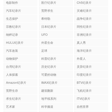
电影制作
医疗纪录片
Ch5纪录片
汽车纪录片
荒野求生
灾难纪录片
生态保护
希特勒
战争纪录片
宗教纪录片
日本纪录片
同性纪录片
纳粹记录
UFO
非洲纪录片
HULU纪录片
外星生命
真人秀
汽车改装
足球
海洋纪录片
动物保护
科普纪录片
外星人
台湾纪录片
历史纪录片
灵异纪录片
人体探索
可爱的动物
印度纪录片
Amazon纪录片
IMAX纪录片
BTV纪录片
荒野生存
建筑翻新
飞机纪录片
求生纪录片
地平线系列
ITV纪录片
艺术家
科学频道
自然世界