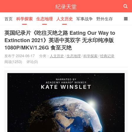
纪录天堂
首页
科学探索
生态地理
人文历史
军事战争
野外生存
经典纪录
4K纪录片
精品资源
英国纪录片《吃往灭绝之路 Eating Our Way to
Extinction 2021》英语中英双字 无水印纯净版
1080P/MKV/1.26G 食至灭绝
发布于 2024-06-17
分类：
人文历史
/
生态地理
/
科学探索
/
经典记录
阅读(1253)
评论(0)