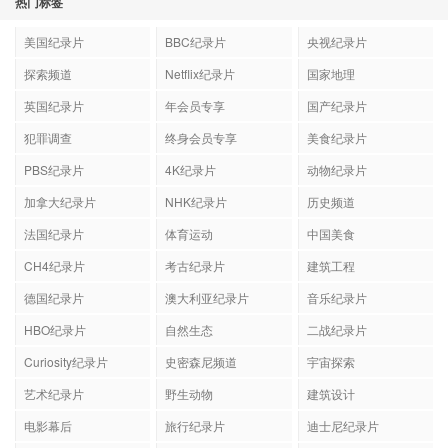
热门标签
美国纪录片
BBC纪录片
央视纪录片
探索频道
Netflix纪录片
国家地理
英国纪录片
年会员专享
国产纪录片
犯罪调查
终身会员专享
美食纪录片
PBS纪录片
4K纪录片
动物纪录片
加拿大纪录片
NHK纪录片
历史频道
法国纪录片
体育运动
中国美食
CH4纪录片
考古纪录片
建筑工程
德国纪录片
澳大利亚纪录片
音乐纪录片
HBO纪录片
自然生态
二战纪录片
Curiosity纪录片
史密森尼频道
宇宙探索
艺术纪录片
野生动物
建筑设计
电影幕后
旅行纪录片
迪士尼纪录片