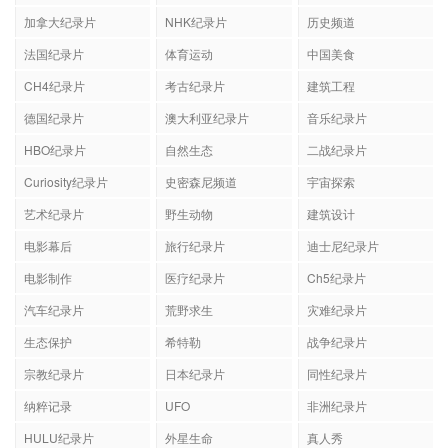
加拿大纪录片
NHK纪录片
历史频道
法国纪录片
体育运动
中国美食
CH4纪录片
考古纪录片
建筑工程
德国纪录片
澳大利亚纪录片
音乐纪录片
HBO纪录片
自然生态
二战纪录片
Curiosity纪录片
史密森尼频道
宇宙探索
艺术纪录片
野生动物
建筑设计
电影幕后
旅行纪录片
迪士尼纪录片
电影制作
医疗纪录片
Ch5纪录片
汽车纪录片
荒野求生
灾难纪录片
生态保护
希特勒
战争纪录片
宗教纪录片
日本纪录片
同性纪录片
纳粹记录
UFO
非洲纪录片
HULU纪录片
外星生命
真人秀