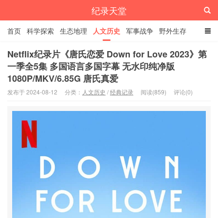
纪录天堂
首页
科学探索
生态地理
人文历史
军事战争
野外生存
经典纪录
4K纪录片
精品资源
Netflix纪录片《唐氏恋爱 Down for Love 2023》第
一季全5集 多国语言多国字幕 无水印纯净版
1080P/MKV/6.85G 唐氏真爱
发布于 2024-08-12
分类：
人文历史
/
经典记录
阅读(859)
评论(0)