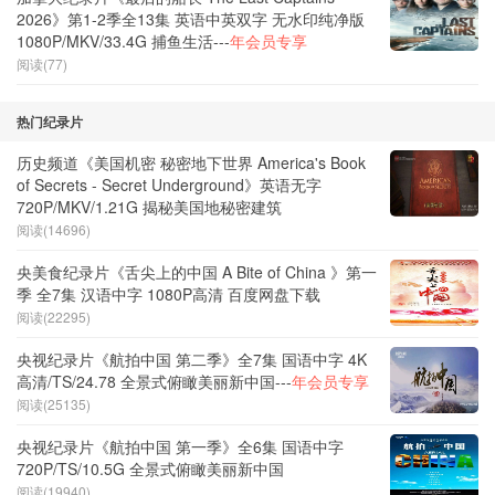
2026》第1-2季全13集 英语中英双字 无水印纯净版
1080P/MKV/33.4G 捕鱼生活---
年会员专享
阅读(77)
热门纪录片
历史频道《美国机密 秘密地下世界 America's Book
of Secrets - Secret Underground》英语无字
720P/MKV/1.21G 揭秘美国地秘密建筑
阅读(14696)
央美食纪录片《舌尖上的中国 A Bite of China 》第一
季 全7集 汉语中字 1080P高清 百度网盘下载
阅读(22295)
央视纪录片《航拍中国 第二季》全7集 国语中字 4K
高清/TS/24.78 全景式俯瞰美丽新中国---
年会员专享
阅读(25135)
央视纪录片《航拍中国 第一季》全6集 国语中字
720P/TS/10.5G 全景式俯瞰美丽新中国
阅读(19940)