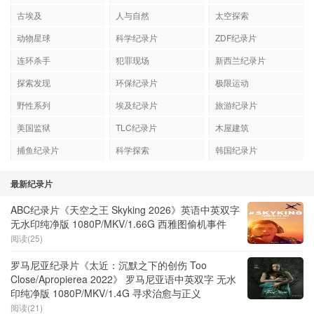
古埃及
人与自然
太空探索
动物星球
科学纪录片
ZDF纪录片
连环杀手
犯罪现场
新西兰纪录片
探索发现
环保纪录片
极限运动
野性系列
埃及纪录片
旅游纪录片
美国监狱
TLC纪录片
木屋建筑
捕鱼纪录片
科学探索
韩国纪录片
最新纪录片
ABC纪录片《天空之王 Skyking 2026》英语中英双字
无水印纯净版 1080P/MKV/1.66G 西雅图偷机事件
阅读(25)
罗马尼亚纪录片《太近：沉默之下的创伤 Too
Close/Apropierea 2022》 罗马尼亚语中英双字 无水
印纯净版 1080P/MKV/1.4G 寻求治愈与正义
阅读(21)