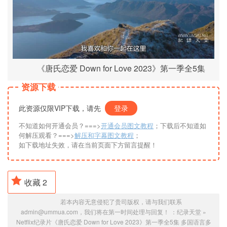
《唐氏恋爱 Down for Love 2023》第一季全5集
资源下载
此资源仅限VIP下载，请先
登录
不知道如何开通会员？===>
开通会员图文教程
；下载后不知道如
何解压观看？===>
解压和字幕图文教程
；
如下载地址失效，请在当前页面下方留言提醒！
收藏
2
若本内容无意侵犯了贵司版权，请与我们联系
admin@ummua.com，我们将在第一时间处理与回复！ ：
纪录天堂
»
Netflix纪录片《唐氏恋爱 Down for Love 2023》第一季全5集 多国语言多