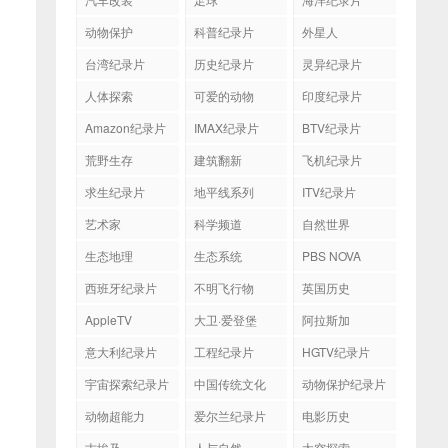
动物保护
科普纪录片
外星人
台湾纪录片
历史纪录片
灵异纪录片
人体探索
可爱的动物
印度纪录片
Amazon纪录片
IMAX纪录片
BTV纪录片
荒野生存
建筑翻新
飞机纪录片
求生纪录片
地平线系列
ITV纪录片
艺术家
科学频道
自然世界
生态地理
生态系统
PBS NOVA
西班牙纪录片
不明飞行物
英国历史
AppleTV
大卫·爱登堡
阿拉斯加
意大利纪录片
工程纪录片
HGTV纪录片
宇宙探索纪录片
中国传统文化
动物保护纪录片
动物超能力
爱尔兰纪录片
电影历史
古埃及
人与自然
太空探索