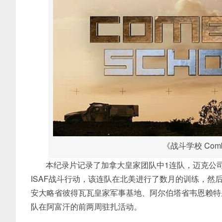
《战斗学校 Comba
本纪录片记录了加拿大皇家团队中1连队，迈克公
ISAF战斗行动，该连队在北美进行了数月的训练，然
安大略省彼得瓦瓦皇家军事基地、阿尔伯塔省韦恩赖特
队在阿富汗的前两周驻扎活动。