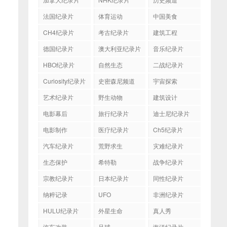
法国纪录片
体育运动
中国美食
CH4纪录片
考古纪录片
建筑工程
德国纪录片
澳大利亚纪录片
音乐纪录片
HBO纪录片
自然生态
二战纪录片
Curiosity纪录片
史密森尼频道
宇宙探索
艺术纪录片
野生动物
建筑设计
电影幕后
旅行纪录片
迪士尼纪录片
电影制作
医疗纪录片
Ch5纪录片
汽车纪录片
荒野求生
灾难纪录片
生态保护
希特勒
战争纪录片
宗教纪录片
日本纪录片
同性纪录片
纳粹记录
UFO
非洲纪录片
HULU纪录片
外星生命
真人秀
汽车改装
足球
海洋纪录片