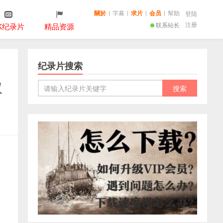
關於
|
字幕
|
求片
|
会员
|
幫助
登陆
注册
联系站长
K纪录片
精品资源
纪录片搜索
双