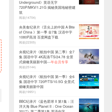
Underground》英语无字
720P/MKV/1.21G 揭秘美国地秘密建
筑
阅读(14704)
央美食纪录片《舌尖上的中国 A Bite
of China 》第一季 全7集 汉语中字
1080P高清 百度网盘下载
阅读(22305)
央视纪录片《航拍中国 第二季》全7
集 国语中字 4K高清/TS/24.78 全景
式俯瞰美丽新中国---
年会员专享
阅读(25144)
央视纪录片《航拍中国 第一季》全6
集 国语中字 720P/TS/10.5G 全景式
俯瞰美丽新中国
阅读(19951)
BBC纪录片《蓝色星球 II 第1集：汪
洋大海 Blue Planet II：One Ocean
2017》第二季第1集 英语中字