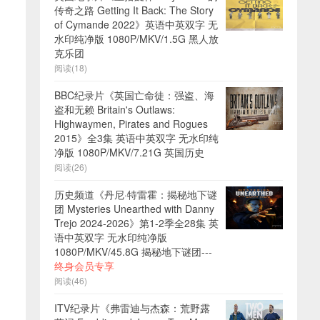
传奇之路 Getting It Back: The Story
of Cymande 2022》英语中英双字 无
水印纯净版 1080P/MKV/1.5G 黑人放
克乐团
阅读(18)
BBC纪录片《英国亡命徒：强盗、海
盗和无赖 Britain's Outlaws:
Highwaymen, Pirates and Rogues
2015》全3集 英语中英双字 无水印纯
净版 1080P/MKV/7.21G 英国历史
阅读(26)
历史频道《丹尼·特雷霍：揭秘地下谜
团 Mysteries Unearthed with Danny
Trejo 2024-2026》第1-2季全28集 英
语中英双字 无水印纯净版
1080P/MKV/45.8G 揭秘地下谜团---
终身会员专享
阅读(46)
ITV纪录片《弗雷迪与杰森：荒野露