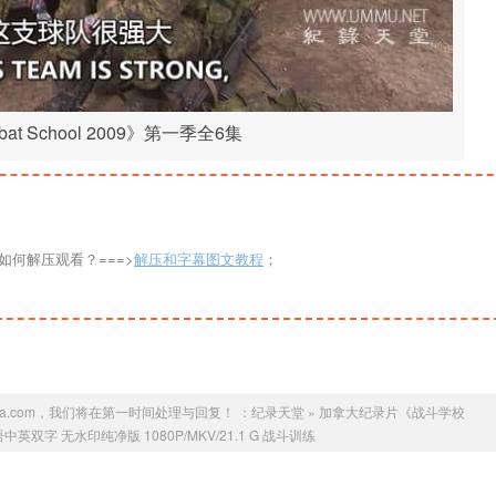
t School 2009》第一季全6集
如何解压观看？===>
解压和字幕图文教程
；
a.com，我们将在第一时间处理与回复！ ：
纪录天堂
»
加拿大纪录片《战斗学校
英语中英双字 无水印纯净版 1080P/MKV/21.1 G 战斗训练