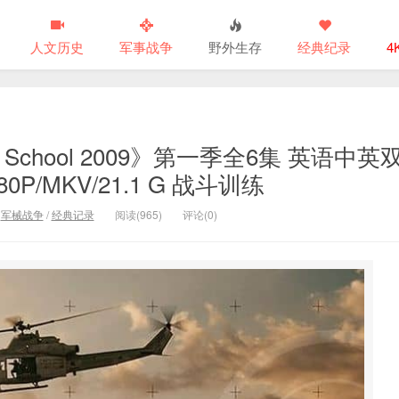
人文历史
军事战争
野外生存
经典纪录
4
School 2009》第一季全6集 英语中英
P/MKV/21.1 G 战斗训练
/
军械战争
/
经典记录
阅读(965)
评论(0)