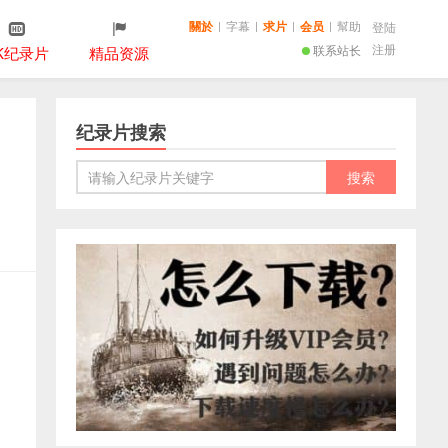
關於
|
字幕
|
求片
|
会员
|
幫助
登陆
注册
联系站长
K纪录片
精品资源
纪录片搜索