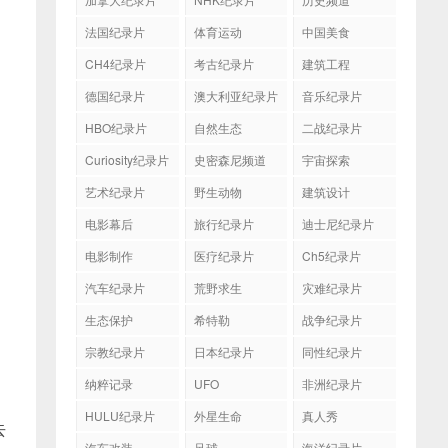
法国纪录片
体育运动
中国美食
CH4纪录片
考古纪录片
建筑工程
德国纪录片
澳大利亚纪录片
音乐纪录片
HBO纪录片
自然生态
二战纪录片
Curiosity纪录片
史密森尼频道
宇宙探索
艺术纪录片
野生动物
建筑设计
电影幕后
旅行纪录片
迪士尼纪录片
电影制作
医疗纪录片
Ch5纪录片
汽车纪录片
荒野求生
灾难纪录片
生态保护
希特勒
战争纪录片
宗教纪录片
日本纪录片
同性纪录片
纳粹记录
UFO
非洲纪录片
HULU纪录片
外星生命
真人秀
去
汽车改装
足球
海洋纪录片