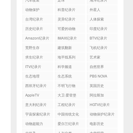
动物保护
科普纪录片
外星人
台湾纪录片
灵异纪录片
人体探索
历史纪录片
可爱的动物
印度纪录片
Amazon纪录片
IMAX纪录片
BTV纪录片
荒野生存
建筑翻新
飞机纪录片
求生纪录片
地平线系列
艺术家
ITV纪录片
科学频道
自然世界
生态地理
生态系统
PBS NOVA
西班牙纪录片
不明飞行物
英国历史
AppleTV
大卫·爱登堡
阿拉斯加
意大利纪录片
工程纪录片
HGTV纪录片
宇宙探索纪录片
中国传统文化
动物保护纪录片
动物超能力
爱尔兰纪录片
电影历史
古埃及
人与自然
太空探索