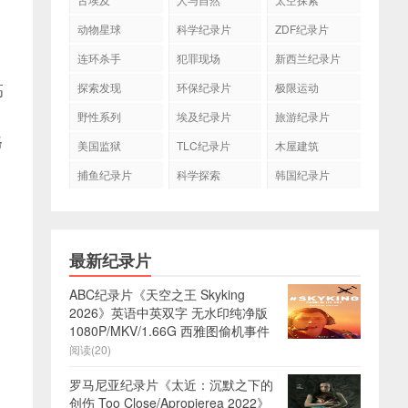
动物星球
科学纪录片
ZDF纪录片
连环杀手
犯罪现场
新西兰纪录片
探索发现
环保纪录片
极限运动
高
野性系列
埃及纪录片
旅游纪录片
格
美国监狱
TLC纪录片
木屋建筑
捕鱼纪录片
科学探索
韩国纪录片
最新纪录片
ABC纪录片《天空之王 Skyking
2026》英语中英双字 无水印纯净版
1080P/MKV/1.66G 西雅图偷机事件
阅读(20)
罗马尼亚纪录片《太近：沉默之下的
创伤 Too Close/Apropierea 2022》