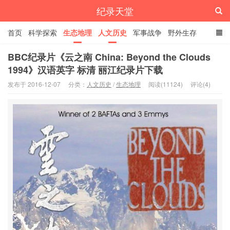
纪录天堂
首页
科学探索
生态地理
人文历史
军事战争
野外生存
经典纪录
4K纪录片
精品资源
BBC纪录片《云之南 China: Beyond the Clouds
1994》汉语英字 标清 丽江纪录片下载
发布于 2016-12-07
分类：
人文历史
/
生态地理
阅读(11124)
评论(4)