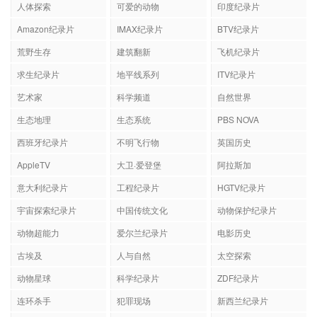
人体探索
可爱的动物
印度纪录片
Amazon纪录片
IMAX纪录片
BTV纪录片
荒野生存
建筑翻新
飞机纪录片
求生纪录片
地平线系列
ITV纪录片
艺术家
科学频道
自然世界
生态地理
生态系统
PBS NOVA
西班牙纪录片
不明飞行物
英国历史
AppleTV
大卫·爱登堡
阿拉斯加
意大利纪录片
工程纪录片
HGTV纪录片
宇宙探索纪录片
中国传统文化
动物保护纪录片
动物超能力
爱尔兰纪录片
电影历史
古埃及
人与自然
太空探索
动物星球
科学纪录片
ZDF纪录片
连环杀手
犯罪现场
新西兰纪录片