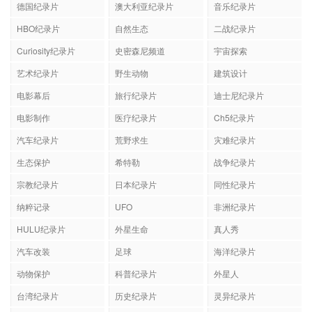
德国纪录片
澳大利亚纪录片
音乐纪录片
HBO纪录片
自然生态
二战纪录片
Curiosity纪录片
史密森尼频道
宇宙探索
艺术纪录片
野生动物
建筑设计
电影幕后
旅行纪录片
迪士尼纪录片
电影制作
医疗纪录片
Ch5纪录片
汽车纪录片
荒野求生
灾难纪录片
生态保护
希特勒
战争纪录片
宗教纪录片
日本纪录片
同性纪录片
纳粹记录
UFO
非洲纪录片
HULU纪录片
外星生命
真人秀
汽车改装
足球
海洋纪录片
动物保护
科普纪录片
外星人
台湾纪录片
历史纪录片
灵异纪录片