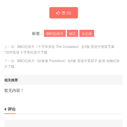
赞 (
3
)
标签：
BBC纪录片
丽江
云之南
上一篇
BBC纪录片《十字军东征 The Crusades》全3集 英语中英双字幕
720P高清 十字军纪录片下载
下一篇
BBC纪录片《掠食者 Predators》全6集 英语中英双字 标清 动物纪录
片下载
相关推荐
暂无内容！
4 评论