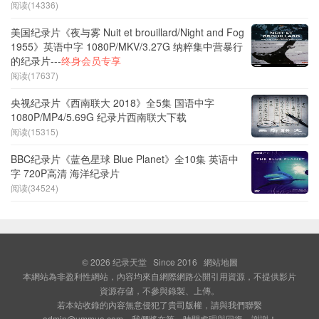
阅读(14336)
美国纪录片《夜与雾 Nuit et brouillard/Night and Fog
1955》英语中字 1080P/MKV/3.27G 纳粹集中营暴行
的纪录片---
终身会员专享
阅读(17637)
央视纪录片《西南联大 2018》全5集 国语中字
1080P/MP4/5.69G 纪录片西南联大下载
阅读(15315)
BBC纪录片《蓝色星球 Blue Planet》全10集 英语中
字 720P高清 海洋纪录片
阅读(34524)
© 2026
纪录天堂
Since 2016
網站地圖
本網站為非盈利性網站，內容均來自網際網路公開引用資源，不提供影片
資源存儲，不參與錄製、上傳。
若本站收錄的內容無意侵犯了貴司版權，請與我們聯繫
admin@ummua.com，我們將在第一時間處理與回復，謝謝！