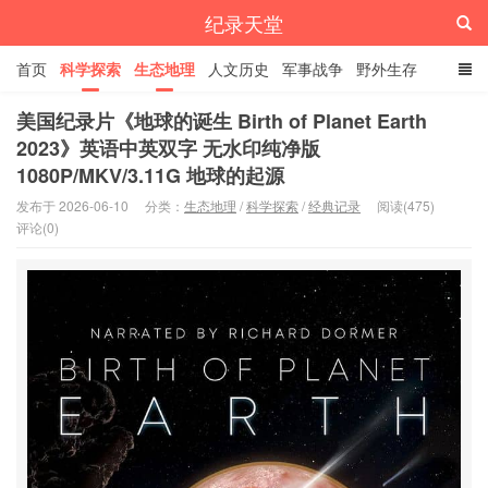
纪录天堂
首页
科学探索
生态地理
人文历史
军事战争
野外生存
经典纪录
4K纪录片
精品资源
美国纪录片《地球的诞生 Birth of Planet Earth
2023》英语中英双字 无水印纯净版
1080P/MKV/3.11G 地球的起源
发布于 2026-06-10
分类：
生态地理
/
科学探索
/
经典记录
阅读(475)
评论(0)