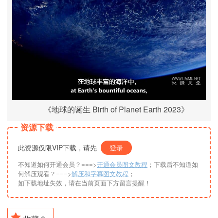
《地球的诞生 Birth of Planet Earth 2023》
资源下载
此资源仅限VIP下载，请先
登录
不知道如何开通会员？===>
开通会员图文教程
；下载后不知道如
何解压观看？===>
解压和字幕图文教程
；
如下载地址失效，请在当前页面下方留言提醒！