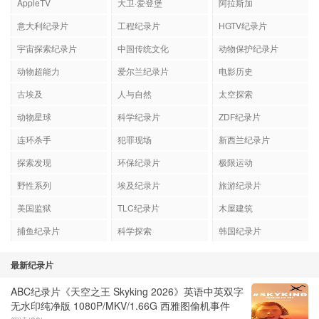
AppleTV
大卫·爱登堡
阿拉斯加
意大利纪录片
工程纪录片
HGTV纪录片
宇宙探索纪录片
中国传统文化
动物保护纪录片
动物超能力
爱尔兰纪录片
电影历史
古埃及
人与自然
太空探索
动物星球
科学纪录片
ZDF纪录片
连环杀手
犯罪现场
新西兰纪录片
探索发现
环保纪录片
极限运动
野性系列
埃及纪录片
旅游纪录片
美国监狱
TLC纪录片
木屋建筑
捕鱼纪录片
科学探索
韩国纪录片
最新纪录片
ABC纪录片《天空之王 Skyking 2026》英语中英双字
无水印纯净版 1080P/MKV/1.66G 西雅图偷机事件