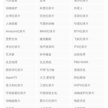
汽车改装
足球
海洋纪录片
动物保护
科普纪录片
外星人
台湾纪录片
历史纪录片
灵异纪录片
人体探索
可爱的动物
印度纪录片
Amazon纪录片
IMAX纪录片
BTV纪录片
荒野生存
建筑翻新
飞机纪录片
求生纪录片
地平线系列
ITV纪录片
艺术家
科学频道
自然世界
生态地理
生态系统
PBS NOVA
西班牙纪录片
不明飞行物
英国历史
AppleTV
大卫·爱登堡
阿拉斯加
意大利纪录片
工程纪录片
HGTV纪录片
宇宙探索纪录片
中国传统文化
动物保护纪录片
动物超能力
爱尔兰纪录片
电影历史