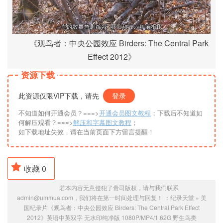
《观鸟者：中央公园效应 Birders: The Central Park
Effect 2012》
资源下载
此资源仅限VIP下载，请先
登录
不知道如何开通会员？===>
开通会员图文教程
；下载后不知道如
何解压观看？===>
解压和字幕图文教程
；
如下载地址失效，请在当前页面下方留言提醒！
收藏
0
若本内容无意侵犯了贵司版权，请与我们联系
admin@ummua.com，我们将在第一时间处理与回复！ ：
纪录天堂
»
美
国纪录片《观鸟者：中央公园效应 Birders: The Central Park Effect
2012》英语中英双字 无水印纯净版 1080P/MP4/1.62G 野生鸟类