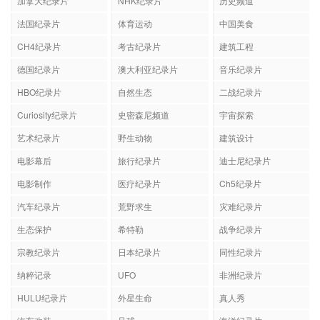
加拿大纪录片
NHK纪录片
历史频道
法国纪录片
体育运动
中国美食
CH4纪录片
考古纪录片
建筑工程
德国纪录片
澳大利亚纪录片
音乐纪录片
HBO纪录片
自然生态
二战纪录片
Curiosity纪录片
史密森尼频道
宇宙探索
艺术纪录片
野生动物
建筑设计
电影幕后
旅行纪录片
迪士尼纪录片
电影制作
医疗纪录片
Ch5纪录片
汽车纪录片
荒野求生
灾难纪录片
生态保护
希特勒
战争纪录片
宗教纪录片
日本纪录片
同性纪录片
纳粹记录
UFO
非洲纪录片
HULU纪录片
外星生命
真人秀