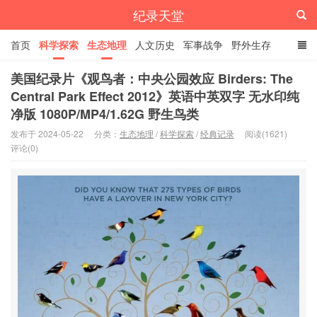
纪录天堂
首页
科学探索
生态地理
人文历史
军事战争
野外生存
经典纪录
4K纪录片
精品资源
美国纪录片《观鸟者：中央公园效应 Birders: The
Central Park Effect 2012》英语中英双字 无水印纯
净版 1080P/MP4/1.62G 野生鸟类
发布于 2024-05-22
分类：
生态地理
/
科学探索
/
经典记录
阅读(1621)
评论(0)