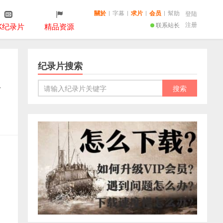
關於
|
字幕
|
求片
|
会员
|
幫助
登陆
注册
联系站长
K纪录片
精品资源
纪录片搜索
语