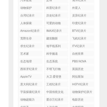
动物保护
科普纪录片
外星人
台湾纪录片
历史纪录片
灵异纪录片
人体探索
可爱的动物
印度纪录片
Amazon纪录片
IMAX纪录片
BTV纪录片
荒野生存
建筑翻新
飞机纪录片
求生纪录片
地平线系列
ITV纪录片
艺术家
科学频道
自然世界
生态地理
生态系统
PBS NOVA
西班牙纪录片
不明飞行物
英国历史
AppleTV
大卫·爱登堡
阿拉斯加
意大利纪录片
工程纪录片
HGTV纪录片
宇宙探索纪录片
中国传统文化
动物保护纪录片
动物超能力
爱尔兰纪录片
电影历史
古埃及
人与自然
太空探索