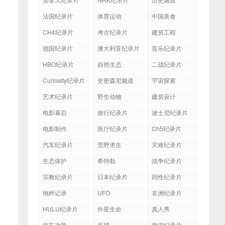
法国纪录片
体育运动
中国美食
CH4纪录片
考古纪录片
建筑工程
德国纪录片
澳大利亚纪录片
音乐纪录片
HBO纪录片
自然生态
二战纪录片
Curiosity纪录片
史密森尼频道
宇宙探索
艺术纪录片
野生动物
建筑设计
电影幕后
旅行纪录片
迪士尼纪录片
电影制作
医疗纪录片
Ch5纪录片
汽车纪录片
荒野求生
灾难纪录片
生态保护
希特勒
战争纪录片
宗教纪录片
日本纪录片
同性纪录片
纳粹记录
UFO
非洲纪录片
HULU纪录片
外星生命
真人秀
汽车改装
足球
海洋纪录片