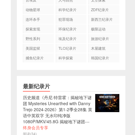
动物星球
科学纪录片
ZDF纪录片
连环杀手
犯罪现场
新西兰纪录片
探索发现
环保纪录片
极限运动
野性系列
埃及纪录片
旅游纪录片
美国监狱
TLC纪录片
木屋建筑
捕鱼纪录片
科学探索
韩国纪录片
最新纪录片
历史频道《丹尼·特雷霍：揭秘地下谜
团 Mysteries Unearthed with Danny
Trejo 2024-2026》第1-2季全28集 英
语中英双字 无水印纯净版
1080P/MKV/45.8G 揭秘地下谜团---
终身会员专享
阅读(34)