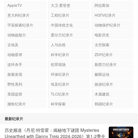
AppleTV
大卫·爱登堡
阿拉斯加
意大利纪录片
工程纪录片
HGTV纪录片
宇宙探索纪录片
中国传统文化
动物保护纪录片
动物超能力
爱尔兰纪录片
电影历史
古埃及
人与自然
太空探索
动物星球
科学纪录片
ZDF纪录片
连环杀手
犯罪现场
新西兰纪录片
探索发现
环保纪录片
极限运动
野性系列
埃及纪录片
旅游纪录片
美国监狱
TLC纪录片
木屋建筑
捕鱼纪录片
科学探索
韩国纪录片
最新纪录片
历史频道《丹尼·特雷霍：揭秘地下谜团 Mysteries
Unearthed with Danny Trejo 2024-2026》第1-2季全