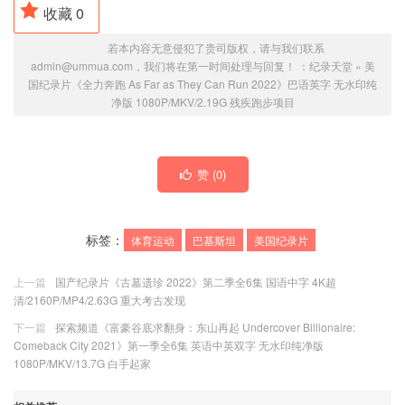
收藏
0
若本内容无意侵犯了贵司版权，请与我们联系
admin@ummua.com，我们将在第一时间处理与回复！ ：
纪录天堂
»
美
国纪录片《全力奔跑 As Far as They Can Run 2022》巴语英字 无水印纯
净版 1080P/MKV/2.19G 残疾跑步项目
赞 (
0
)
标签：
体育运动
巴基斯坦
美国纪录片
上一篇
国产纪录片《古墓遗珍 2022》第二季全6集 国语中字 4K超
清/2160P/MP4/2.63G 重大考古发现
下一篇
探索频道《富豪谷底求翻身：东山再起 Undercover Billionaire:
Comeback City 2021》第一季全6集 英语中英双字 无水印纯净版
1080P/MKV/13.7G 白手起家