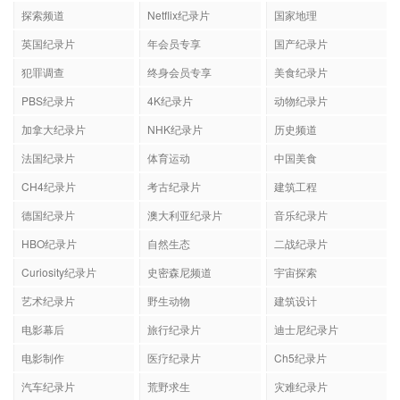
探索频道
Netflix纪录片
国家地理
英国纪录片
年会员专享
国产纪录片
犯罪调查
终身会员专享
美食纪录片
PBS纪录片
4K纪录片
动物纪录片
加拿大纪录片
NHK纪录片
历史频道
法国纪录片
体育运动
中国美食
CH4纪录片
考古纪录片
建筑工程
德国纪录片
澳大利亚纪录片
音乐纪录片
HBO纪录片
自然生态
二战纪录片
Curiosity纪录片
史密森尼频道
宇宙探索
艺术纪录片
野生动物
建筑设计
电影幕后
旅行纪录片
迪士尼纪录片
电影制作
医疗纪录片
Ch5纪录片
汽车纪录片
荒野求生
灾难纪录片