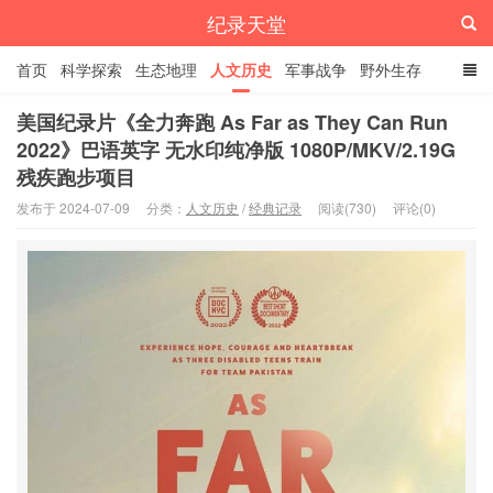
纪录天堂
首页
科学探索
生态地理
人文历史
军事战争
野外生存
经典纪录
4K纪录片
精品资源
美国纪录片《全力奔跑 As Far as They Can Run
2022》巴语英字 无水印纯净版 1080P/MKV/2.19G
残疾跑步项目
发布于 2024-07-09
分类：
人文历史
/
经典记录
阅读(730)
评论(0)