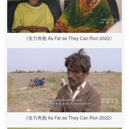
《全力奔跑 As Far as They Can Run 2022》
《全力奔跑 As Far as They Can Run 2022》