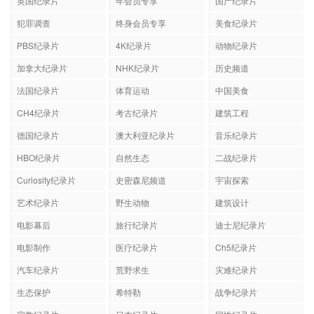
英国纪录片
年会员专享
国产纪录片
犯罪调查
终身会员专享
美食纪录片
PBS纪录片
4K纪录片
动物纪录片
加拿大纪录片
NHK纪录片
历史频道
法国纪录片
体育运动
中国美食
CH4纪录片
考古纪录片
建筑工程
德国纪录片
澳大利亚纪录片
音乐纪录片
HBO纪录片
自然生态
二战纪录片
Curiosity纪录片
史密森尼频道
宇宙探索
艺术纪录片
野生动物
建筑设计
电影幕后
旅行纪录片
迪士尼纪录片
电影制作
医疗纪录片
Ch5纪录片
汽车纪录片
荒野求生
灾难纪录片
生态保护
希特勒
战争纪录片