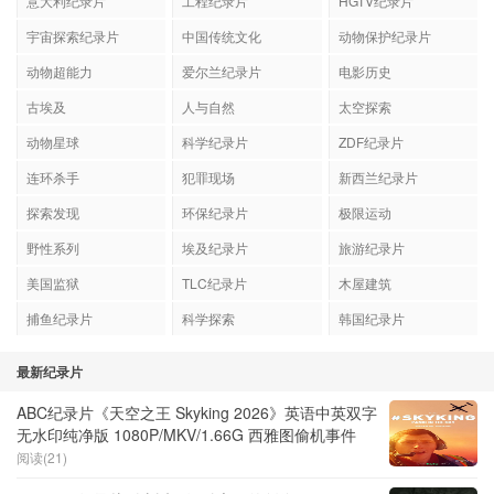
意大利纪录片
工程纪录片
HGTV纪录片
宇宙探索纪录片
中国传统文化
动物保护纪录片
动物超能力
爱尔兰纪录片
电影历史
古埃及
人与自然
太空探索
动物星球
科学纪录片
ZDF纪录片
连环杀手
犯罪现场
新西兰纪录片
探索发现
环保纪录片
极限运动
野性系列
埃及纪录片
旅游纪录片
美国监狱
TLC纪录片
木屋建筑
捕鱼纪录片
科学探索
韩国纪录片
最新纪录片
ABC纪录片《天空之王 Skyking 2026》英语中英双字
无水印纯净版 1080P/MKV/1.66G 西雅图偷机事件
阅读(21)