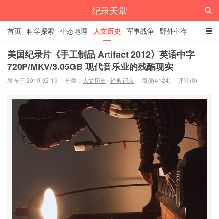
纪录天堂
首页
科学探索
生态地理
人文历史
军事战争
野外生存
经典纪录
4K纪录片
精品资源
美国纪录片《手工制品 Artifact 2012》英语中字
720P/MKV/3.05GB 现代音乐业的残酷现实
发布于 2019-02-19
分类：
人文历史
/
经典记录
阅读(4124)
评论(0)