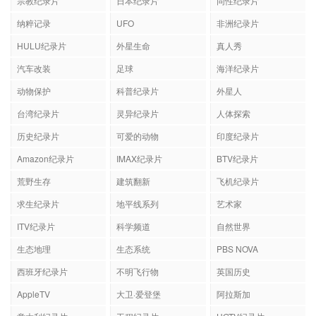
宗教纪录片
日本纪录片
同性纪录片
纳粹记录
UFO
非洲纪录片
HULU纪录片
外星生命
真人秀
汽车改装
足球
海洋纪录片
动物保护
科普纪录片
外星人
台湾纪录片
灵异纪录片
人体探索
历史纪录片
可爱的动物
印度纪录片
Amazon纪录片
IMAX纪录片
BTV纪录片
荒野生存
建筑翻新
飞机纪录片
求生纪录片
地平线系列
艺术家
ITV纪录片
科学频道
自然世界
生态地理
生态系统
PBS NOVA
西班牙纪录片
不明飞行物
英国历史
AppleTV
大卫·爱登堡
阿拉斯加