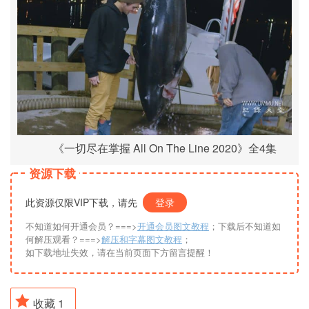
《一切尽在掌握 All On The Line 2020》全4集
资源下载
此资源仅限VIP下载，请先
登录
不知道如何开通会员？===>
开通会员图文教程
；下载后不知道如
何解压观看？===>
解压和字幕图文教程
；
如下载地址失效，请在当前页面下方留言提醒！
收藏
1