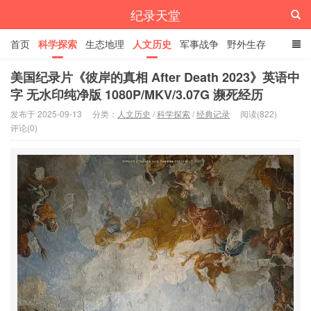
纪录天堂
首页
科学探索
生态地理
人文历史
军事战争
野外生存
经典纪录
4K纪录片
精品资源
美国纪录片《彼岸的真相 After Death 2023》英语中
字 无水印纯净版 1080P/MKV/3.07G 濒死经历
发布于 2025-09-13
分类：
人文历史
/
科学探索
/
经典记录
阅读(822)
评论(0)