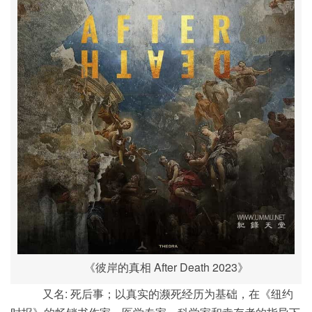
《彼岸的真相 After Death 2023》
又名: 死后事；以真实的濒死经历为基础，在《纽约