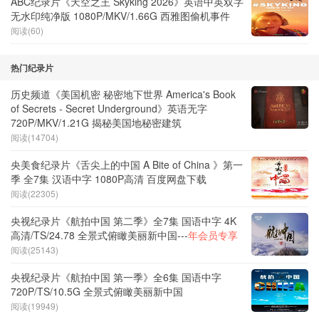
ABC纪录片《天空之王 Skyking 2026》英语中英双字
无水印纯净版 1080P/MKV/1.66G 西雅图偷机事件
阅读(60)
热门纪录片
历史频道《美国机密 秘密地下世界 America's Book
of Secrets - Secret Underground》英语无字
720P/MKV/1.21G 揭秘美国地秘密建筑
阅读(14704)
央美食纪录片《舌尖上的中国 A Bite of China 》第一
季 全7集 汉语中字 1080P高清 百度网盘下载
阅读(22305)
央视纪录片《航拍中国 第二季》全7集 国语中字 4K
高清/TS/24.78 全景式俯瞰美丽新中国---
年会员专享
阅读(25143)
央视纪录片《航拍中国 第一季》全6集 国语中字
720P/TS/10.5G 全景式俯瞰美丽新中国
阅读(19949)