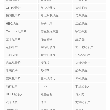
CH4纪录片
考古纪录片
建筑工程
德国纪录片
澳大利亚纪录片
音乐纪录片
HBO纪录片
自然生态
二战纪录片
Curiosity纪录片
史密森尼频道
宇宙探索
艺术纪录片
野生动物
建筑设计
电影幕后
旅行纪录片
迪士尼纪录片
电影制作
医疗纪录片
Ch5纪录片
汽车纪录片
荒野求生
灾难纪录片
生态保护
希特勒
战争纪录片
宗教纪录片
日本纪录片
同性纪录片
纳粹记录
UFO
非洲纪录片
HULU纪录片
外星生命
真人秀
汽车改装
足球
海洋纪录片
动物保护
科普纪录片
外星人