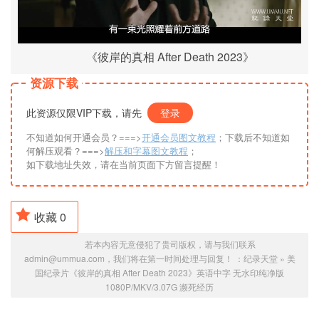
《彼岸的真相 After Death 2023》
资源下载
此资源仅限VIP下载，请先
登录
不知道如何开通会员？===>
开通会员图文教程
；下载后不知道如
何解压观看？===>
解压和字幕图文教程
；
如下载地址失效，请在当前页面下方留言提醒！
收藏
0
若本内容无意侵犯了贵司版权，请与我们联系
admin@ummua.com，我们将在第一时间处理与回复！ ：
纪录天堂
»
美
国纪录片《彼岸的真相 After Death 2023》英语中字 无水印纯净版
1080P/MKV/3.07G 濒死经历