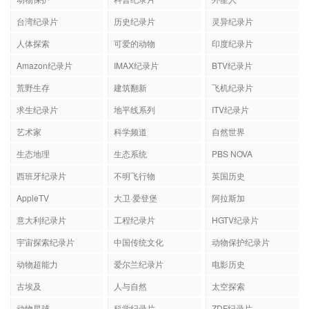
台湾纪录片
历史纪录片
灵异纪录片
人体探索
可爱的动物
印度纪录片
Amazon纪录片
IMAX纪录片
BTV纪录片
荒野生存
建筑翻新
飞机纪录片
求生纪录片
地平线系列
ITV纪录片
艺术家
科学频道
自然世界
生态地理
生态系统
PBS NOVA
西班牙纪录片
不明飞行物
英国历史
AppleTV
大卫·爱登堡
阿拉斯加
意大利纪录片
工程纪录片
HGTV纪录片
宇宙探索纪录片
中国传统文化
动物保护纪录片
动物超能力
爱尔兰纪录片
电影历史
古埃及
人与自然
太空探索
动物星球
科学纪录片
ZDF纪录片